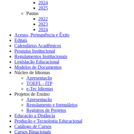
2024
2025
Pautas
2022
2023
2024
Acesso, Permanência e Êxito
Editais
Calendários Acadêmicos
Pesquisa Institucional
Regulamentos Institucionais
Legislação Educacional
Modelos de Documentos
Núcleo de Idiomas
Apresentação
TOEFL - ITP
e-Tec Idiomas
Projetos de Ensino
Apresentação
Regulamento e formulários
Registros de Projetos
Educação a Distância
Produção e Tecnologia Educacional
Catálogo de Cursos
Cursos Binacionais