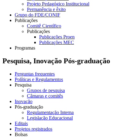
Projeto Pedagógico Institucional
Permanência e êxito
Grupo do FDE/CONIF
Publicações
Comitê Científico
Publicações
Publicações Proen
Publicações MEC
Programas
Pesquisa, Inovação Pós-graduação
Perguntas frequentes
Políticas e Regulamentos
Pesquisa
Grupos de pesquisa
Câmaras e comitês
Inovação
Pós-graduação
Regulamentação Interna
Legislação Educacional
Editais
Projetos registrados
Bolsas