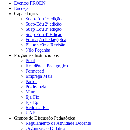
Eventos PROEN
Encceja
Capacitações
Suap-Edu 1ª edição
Suap-Edu 2ª edição
Suap-Edu 3ª edição
Suap-Edu 4ª Edição
Formação Pedagógica
Elaboração e Revisão
Nilo Peçanha
Programas Institucionais
Pibid
Residência Pedagógica
Formaped
Emprega Mais
Parfor
Pé-de-meia
Mtur
Eja-Fic
Eja-Ept
Rede e-TEC
UAB
Grupos de Discussão Pedagógica
Regulamento da Atividade Docente
Organização Didática