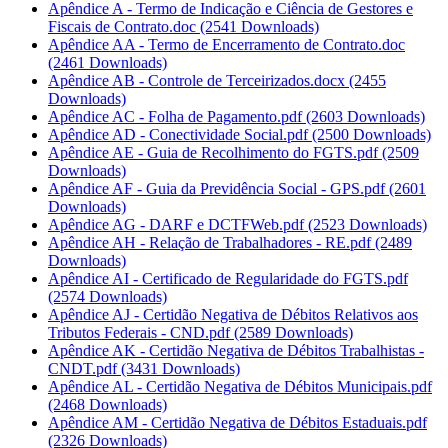
Apêndice A - Termo de Indicação e Ciência de Gestores e
Fiscais de Contrato.doc
(2541 Downloads)
Apêndice AA - Termo de Encerramento de Contrato.doc
(2461 Downloads)
Apêndice AB - Controle de Terceirizados.docx
(2455
Downloads)
Apêndice AC - Folha de Pagamento.pdf
(2603 Downloads)
Apêndice AD - Conectividade Social.pdf
(2500 Downloads)
Apêndice AE - Guia de Recolhimento do FGTS.pdf
(2509
Downloads)
Apêndice AF - Guia da Previdência Social - GPS.pdf
(2601
Downloads)
Apêndice AG - DARF e DCTFWeb.pdf
(2523 Downloads)
Apêndice AH - Relação de Trabalhadores - RE.pdf
(2489
Downloads)
Apêndice AI - Certificado de Regularidade do FGTS.pdf
(2574 Downloads)
Apêndice AJ - Certidão Negativa de Débitos Relativos aos
Tributos Federais - CND.pdf
(2589 Downloads)
Apêndice AK - Certidão Negativa de Débitos Trabalhistas -
CNDT.pdf
(3431 Downloads)
Apêndice AL - Certidão Negativa de Débitos Municipais.pdf
(2468 Downloads)
Apêndice AM - Certidão Negativa de Débitos Estaduais.pdf
(2326 Downloads)