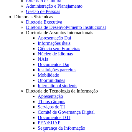
Extensão e Cultura
Administração e Planejamento
Gestão de Pessoas
Diretorias Sistêmicas
Diretoria Executiva
Diretoria de Desenvolvimento Institucional
Diretoria de Assuntos Internacionais
Apresentação Dai
Informações úteis
Ciência sem Fronteiras
Núcleo de Idiomas
NAIs
Documentos Dai
Instituições parceiras
Mobilidade
Oportunidades
International students
Diretoria de Tecnologia da Informação
Apresentação
TI nos câmpus
Serviços de TI
Comitê de Governança Digital
Documentos DTI
PEN/SUAP
Segurança da Informação