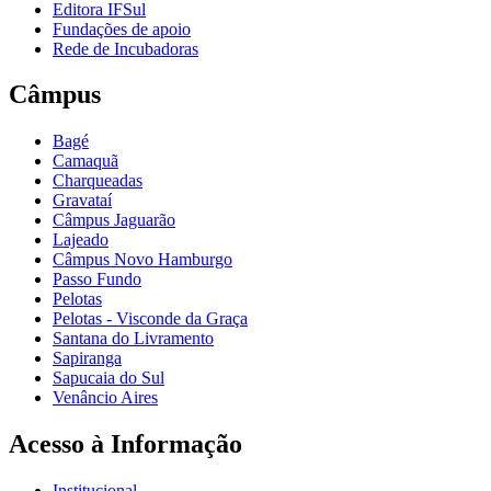
Editora IFSul
Fundações de apoio
Rede de Incubadoras
Câmpus
Bagé
Camaquã
Charqueadas
Gravataí
Câmpus Jaguarão
Lajeado
Câmpus Novo Hamburgo
Passo Fundo
Pelotas
Pelotas - Visconde da Graça
Santana do Livramento
Sapiranga
Sapucaia do Sul
Venâncio Aires
Acesso à Informação
Institucional