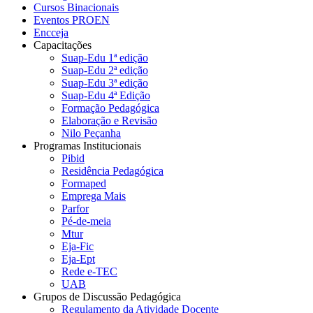
Cursos Binacionais
Eventos PROEN
Encceja
Capacitações
Suap-Edu 1ª edição
Suap-Edu 2ª edição
Suap-Edu 3ª edição
Suap-Edu 4ª Edição
Formação Pedagógica
Elaboração e Revisão
Nilo Peçanha
Programas Institucionais
Pibid
Residência Pedagógica
Formaped
Emprega Mais
Parfor
Pé-de-meia
Mtur
Eja-Fic
Eja-Ept
Rede e-TEC
UAB
Grupos de Discussão Pedagógica
Regulamento da Atividade Docente