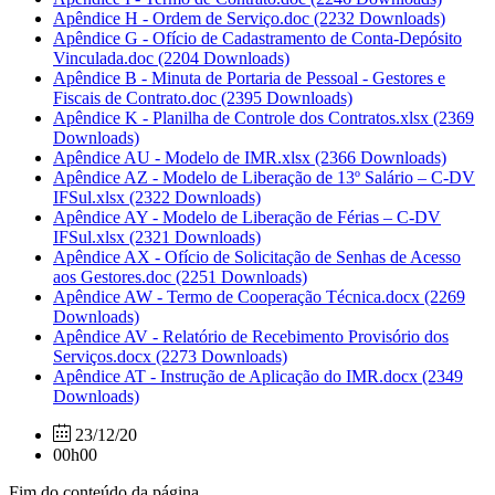
Apêndice H - Ordem de Serviço.doc
(2232 Downloads)
Apêndice G - Ofício de Cadastramento de Conta-Depósito
Vinculada.doc
(2204 Downloads)
Apêndice B - Minuta de Portaria de Pessoal - Gestores e
Fiscais de Contrato.doc
(2395 Downloads)
Apêndice K - Planilha de Controle dos Contratos.xlsx
(2369
Downloads)
Apêndice AU - Modelo de IMR.xlsx
(2366 Downloads)
Apêndice AZ - Modelo de Liberação de 13º Salário – C-DV
IFSul.xlsx
(2322 Downloads)
Apêndice AY - Modelo de Liberação de Férias – C-DV
IFSul.xlsx
(2321 Downloads)
Apêndice AX - Ofício de Solicitação de Senhas de Acesso
aos Gestores.doc
(2251 Downloads)
Apêndice AW - Termo de Cooperação Técnica.docx
(2269
Downloads)
Apêndice AV - Relatório de Recebimento Provisório dos
Serviços.docx
(2273 Downloads)
Apêndice AT - Instrução de Aplicação do IMR.docx
(2349
Downloads)
23/12/20
00h00
Fim do conteúdo da página