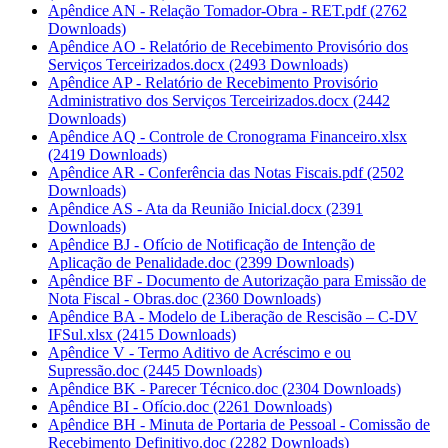
Apêndice AN - Relação Tomador-Obra - RET.pdf
(2762
Downloads)
Apêndice AO - Relatório de Recebimento Provisório dos
Serviços Terceirizados.docx
(2493 Downloads)
Apêndice AP - Relatório de Recebimento Provisório
Administrativo dos Serviços Terceirizados.docx
(2442
Downloads)
Apêndice AQ - Controle de Cronograma Financeiro.xlsx
(2419 Downloads)
Apêndice AR - Conferência das Notas Fiscais.pdf
(2502
Downloads)
Apêndice AS - Ata da Reunião Inicial.docx
(2391
Downloads)
Apêndice BJ - Ofício de Notificação de Intenção de
Aplicação de Penalidade.doc
(2399 Downloads)
Apêndice BF - Documento de Autorização para Emissão de
Nota Fiscal - Obras.doc
(2360 Downloads)
Apêndice BA - Modelo de Liberação de Rescisão – C-DV
IFSul.xlsx
(2415 Downloads)
Apêndice V - Termo Aditivo de Acréscimo e ou
Supressão.doc
(2445 Downloads)
Apêndice BK - Parecer Técnico.doc
(2304 Downloads)
Apêndice BI - Ofício.doc
(2261 Downloads)
Apêndice BH - Minuta de Portaria de Pessoal - Comissão de
Recebimento Definitivo.doc
(2282 Downloads)