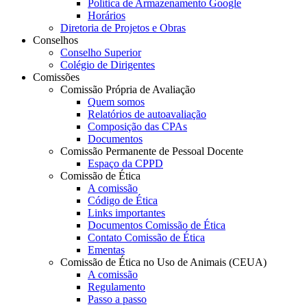
Política de Armazenamento Google
Horários
Diretoria de Projetos e Obras
Conselhos
Conselho Superior
Colégio de Dirigentes
Comissões
Comissão Própria de Avaliação
Quem somos
Relatórios de autoavaliação
Composição das CPAs
Documentos
Comissão Permanente de Pessoal Docente
Espaço da CPPD
Comissão de Ética
A comissão
Código de Ética
Links importantes
Documentos Comissão de Ética
Contato Comissão de Ética
Ementas
Comissão de Ética no Uso de Animais (CEUA)
A comissão
Regulamento
Passo a passo