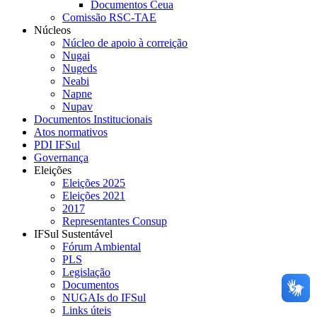
Documentos Ceua
Comissão RSC-TAE
Núcleos
Núcleo de apoio à correição
Nugai
Nugeds
Neabi
Napne
Nupav
Documentos Institucionais
Atos normativos
PDI IFSul
Governança
Eleições
Eleições 2025
Eleições 2021
2017
Representantes Consup
IFSul Sustentável
Fórum Ambiental
PLS
Legislação
Documentos
NUGAIs do IFSul
Links úteis