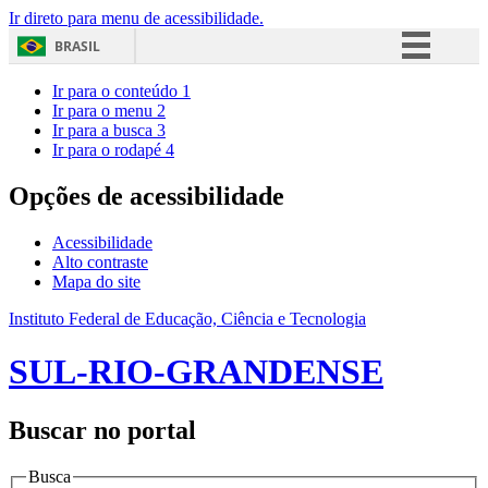
Ir direto para menu de acessibilidade.
BRASIL
Simplifique!
Ir para o conteúdo
1
Ir para o menu
2
Comunica BR
Ir para a busca
3
Ir para o rodapé
4
Participe
Acesso à informação
Opções de acessibilidade
Legislação
Acessibilidade
Canais
Alto contraste
Mapa do site
Instituto Federal de Educação, Ciência e Tecnologia
SUL-RIO-GRANDENSE
Buscar no portal
Busca