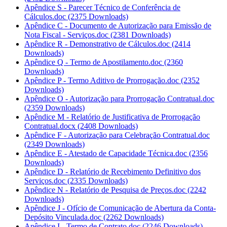
Apêndice S - Parecer Técnico de Conferência de
Cálculos.doc
(2375 Downloads)
Apêndice C - Documento de Autorização para Emissão de
Nota Fiscal - Serviços.doc
(2381 Downloads)
Apêndice R - Demonstrativo de Cálculos.doc
(2414
Downloads)
Apêndice Q - Termo de Apostilamento.doc
(2360
Downloads)
Apêndice P - Termo Aditivo de Prorrogação.doc
(2352
Downloads)
Apêndice O - Autorização para Prorrogação Contratual.doc
(2359 Downloads)
Apêndice M - Relatório de Justificativa de Prorrogação
Contratual.docx
(2408 Downloads)
Apêndice F - Autorização para Celebração Contratual.doc
(2349 Downloads)
Apêndice E - Atestado de Capacidade Técnica.doc
(2356
Downloads)
Apêndice D - Relatório de Recebimento Definitivo dos
Serviços.doc
(2335 Downloads)
Apêndice N - Relatório de Pesquisa de Preços.doc
(2242
Downloads)
Apêndice J - Ofício de Comunicação de Abertura da Conta-
Depósito Vinculada.doc
(2262 Downloads)
Apêndice I - Termo de Contrato.doc
(2246 Downloads)