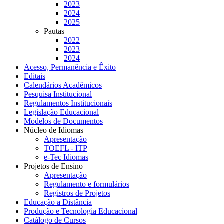
2023
2024
2025
Pautas
2022
2023
2024
Acesso, Permanência e Êxito
Editais
Calendários Acadêmicos
Pesquisa Institucional
Regulamentos Institucionais
Legislação Educacional
Modelos de Documentos
Núcleo de Idiomas
Apresentação
TOEFL - ITP
e-Tec Idiomas
Projetos de Ensino
Apresentação
Regulamento e formulários
Registros de Projetos
Educação a Distância
Produção e Tecnologia Educacional
Catálogo de Cursos