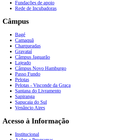
Fundações de apoio
Rede de Incubadoras
Câmpus
Bagé
Camaquã
Charqueadas
Gravataí
Câmpus Jaguarão
Lajeado
Câmpus Novo Hamburgo
Passo Fundo
Pelotas
Pelotas - Visconde da Graça
Santana do Livramento
Sapiranga
Sapucaia do Sul
Venâncio Aires
Acesso à Informação
Institucional
Ações e Programas