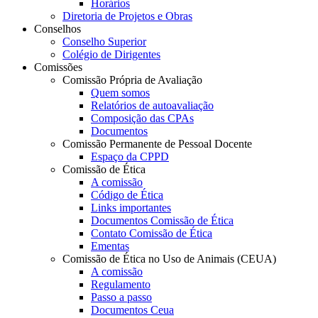
Horários
Diretoria de Projetos e Obras
Conselhos
Conselho Superior
Colégio de Dirigentes
Comissões
Comissão Própria de Avaliação
Quem somos
Relatórios de autoavaliação
Composição das CPAs
Documentos
Comissão Permanente de Pessoal Docente
Espaço da CPPD
Comissão de Ética
A comissão
Código de Ética
Links importantes
Documentos Comissão de Ética
Contato Comissão de Ética
Ementas
Comissão de Ética no Uso de Animais (CEUA)
A comissão
Regulamento
Passo a passo
Documentos Ceua