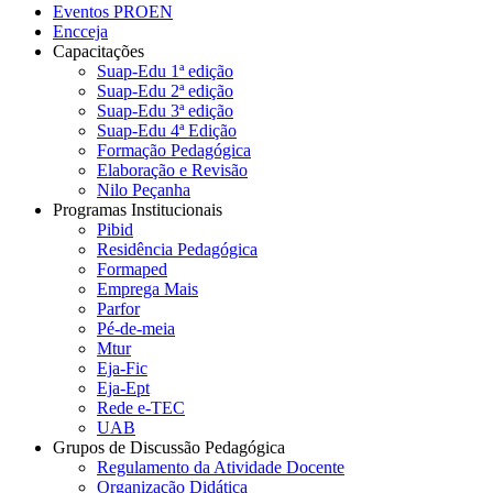
Eventos PROEN
Encceja
Capacitações
Suap-Edu 1ª edição
Suap-Edu 2ª edição
Suap-Edu 3ª edição
Suap-Edu 4ª Edição
Formação Pedagógica
Elaboração e Revisão
Nilo Peçanha
Programas Institucionais
Pibid
Residência Pedagógica
Formaped
Emprega Mais
Parfor
Pé-de-meia
Mtur
Eja-Fic
Eja-Ept
Rede e-TEC
UAB
Grupos de Discussão Pedagógica
Regulamento da Atividade Docente
Organização Didática