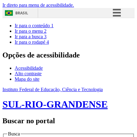
Ir direto para menu de acessibilidade.
BRASIL
Simplifique!
Ir para o conteúdo
1
Ir para o menu
2
Comunica BR
Ir para a busca
3
Ir para o rodapé
4
Participe
Acesso à informação
Opções de acessibilidade
Legislação
Acessibilidade
Canais
Alto contraste
Mapa do site
Instituto Federal de Educação, Ciência e Tecnologia
SUL-RIO-GRANDENSE
Buscar no portal
Busca