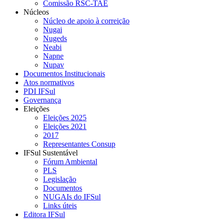
Comissão RSC-TAE
Núcleos
Núcleo de apoio à correição
Nugai
Nugeds
Neabi
Napne
Nupav
Documentos Institucionais
Atos normativos
PDI IFSul
Governança
Eleições
Eleições 2025
Eleições 2021
2017
Representantes Consup
IFSul Sustentável
Fórum Ambiental
PLS
Legislação
Documentos
NUGAIs do IFSul
Links úteis
Editora IFSul