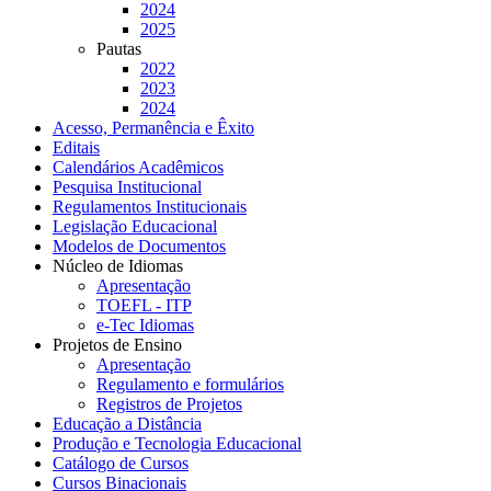
2024
2025
Pautas
2022
2023
2024
Acesso, Permanência e Êxito
Editais
Calendários Acadêmicos
Pesquisa Institucional
Regulamentos Institucionais
Legislação Educacional
Modelos de Documentos
Núcleo de Idiomas
Apresentação
TOEFL - ITP
e-Tec Idiomas
Projetos de Ensino
Apresentação
Regulamento e formulários
Registros de Projetos
Educação a Distância
Produção e Tecnologia Educacional
Catálogo de Cursos
Cursos Binacionais