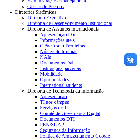
Administração e Planejamento
Gestão de Pessoas
Diretorias Sistêmicas
Diretoria Executiva
Diretoria de Desenvolvimento Institucional
Diretoria de Assuntos Internacionais
Apresentação Dai
Informações úteis
Ciência sem Fronteiras
Núcleo de Idiomas
NAIs
Documentos Dai
Instituições parceiras
Mobilidade
Oportunidades
International students
Diretoria de Tecnologia da Informação
Apresentação
TI nos câmpus
Serviços de TI
Comitê de Governança Digital
Documentos DTI
PEN/SUAP
Segurança da Informação
Política de Armazenamento Google