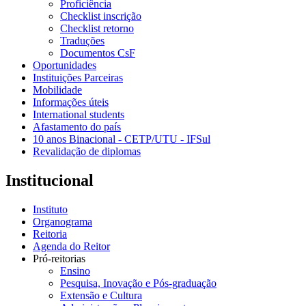
Proficiência
Checklist inscrição
Checklist retorno
Traduções
Documentos CsF
Oportunidades
Instituições Parceiras
Mobilidade
Informações úteis
International students
Afastamento do país
10 anos Binacional - CETP/UTU - IFSul
Revalidação de diplomas
Institucional
Instituto
Organograma
Reitoria
Agenda do Reitor
Pró-reitorias
Ensino
Pesquisa, Inovação e Pós-graduação
Extensão e Cultura