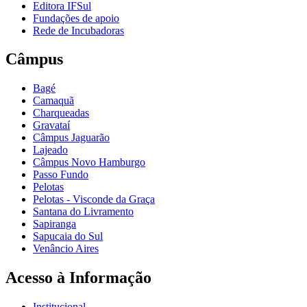
Editora IFSul
Fundações de apoio
Rede de Incubadoras
Câmpus
Bagé
Camaquã
Charqueadas
Gravataí
Câmpus Jaguarão
Lajeado
Câmpus Novo Hamburgo
Passo Fundo
Pelotas
Pelotas - Visconde da Graça
Santana do Livramento
Sapiranga
Sapucaia do Sul
Venâncio Aires
Acesso à Informação
Institucional