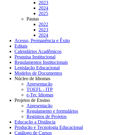
2023
2024
2025
Pautas
2022
2023
2024
Acesso, Permanência e Êxito
Editais
Calendários Acadêmicos
Pesquisa Institucional
Regulamentos Institucionais
Legislação Educacional
Modelos de Documentos
Núcleo de Idiomas
Apresentação
TOEFL - ITP
e-Tec Idiomas
Projetos de Ensino
Apresentação
Regulamento e formulários
Registros de Projetos
Educação a Distância
Produção e Tecnologia Educacional
Catálogo de Cursos