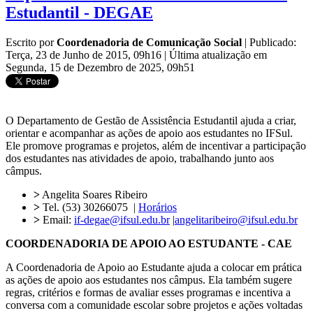
Estudantil - DEGAE
Escrito por
Coordenadoria de Comunicação Social
|
Publicado:
Terça, 23 de Junho de 2015, 09h16
|
Última atualização em
Segunda, 15 de Dezembro de 2025, 09h51
O Departamento de Gestão de Assistência Estudantil ajuda a criar,
orientar e acompanhar as ações de apoio aos estudantes no IFSul.
Ele promove programas e projetos, além de incentivar a participação
dos estudantes nas atividades de apoio, trabalhando junto aos
câmpus.
>
Angelita Soares Ribeiro
>
Tel. (53) 30266075 |
Horários
>
Email:
if-degae@ifsul.edu.br
|
angelitaribeiro@ifsul.edu.br
COORDENADORIA DE APOIO AO ESTUDANTE - CAE
A Coordenadoria de Apoio ao Estudante ajuda a colocar em prática
as ações de apoio aos estudantes nos câmpus. Ela também sugere
regras, critérios e formas de avaliar esses programas e incentiva a
conversa com a comunidade escolar sobre projetos e ações voltadas