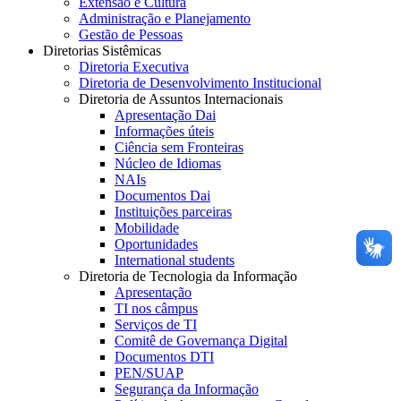
Extensão e Cultura
Administração e Planejamento
Gestão de Pessoas
Diretorias Sistêmicas
Diretoria Executiva
Diretoria de Desenvolvimento Institucional
Diretoria de Assuntos Internacionais
Apresentação Dai
Informações úteis
Ciência sem Fronteiras
Núcleo de Idiomas
NAIs
Documentos Dai
Instituições parceiras
Mobilidade
Oportunidades
International students
Diretoria de Tecnologia da Informação
Apresentação
TI nos câmpus
Serviços de TI
Comitê de Governança Digital
Documentos DTI
PEN/SUAP
Segurança da Informação