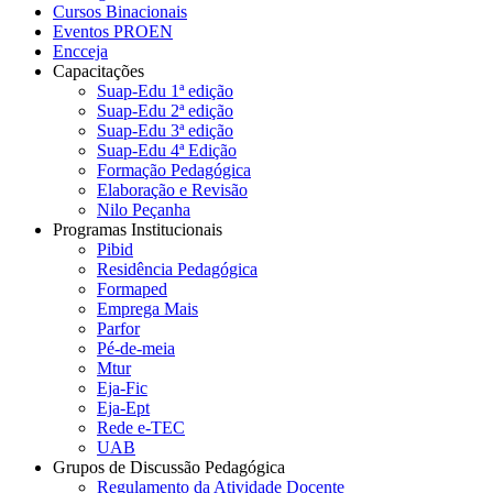
Cursos Binacionais
Eventos PROEN
Encceja
Capacitações
Suap-Edu 1ª edição
Suap-Edu 2ª edição
Suap-Edu 3ª edição
Suap-Edu 4ª Edição
Formação Pedagógica
Elaboração e Revisão
Nilo Peçanha
Programas Institucionais
Pibid
Residência Pedagógica
Formaped
Emprega Mais
Parfor
Pé-de-meia
Mtur
Eja-Fic
Eja-Ept
Rede e-TEC
UAB
Grupos de Discussão Pedagógica
Regulamento da Atividade Docente