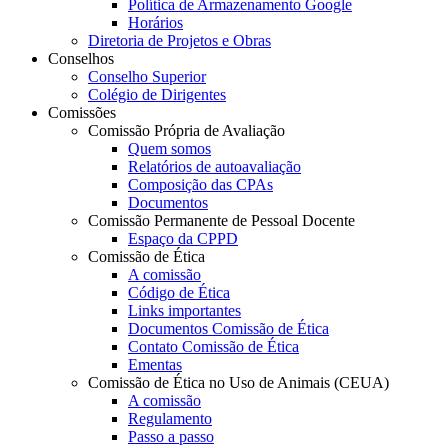
Política de Armazenamento Google
Horários
Diretoria de Projetos e Obras
Conselhos
Conselho Superior
Colégio de Dirigentes
Comissões
Comissão Própria de Avaliação
Quem somos
Relatórios de autoavaliação
Composição das CPAs
Documentos
Comissão Permanente de Pessoal Docente
Espaço da CPPD
Comissão de Ética
A comissão
Código de Ética
Links importantes
Documentos Comissão de Ética
Contato Comissão de Ética
Ementas
Comissão de Ética no Uso de Animais (CEUA)
A comissão
Regulamento
Passo a passo