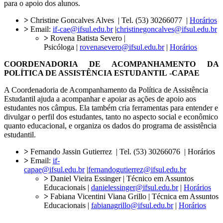
para o apoio dos alunos.
>
Christine Goncalves Alves | Tel. (53) 30266077 |
Horários
>
Email:
if-cae@ifsul.edu.br
|
christinegoncalves@ifsul.edu.br
>
Rovena Batista Severo |
Psicóloga |
rovenasevero@ifsul.edu.br
|
Horários
COORDENADORIA DE ACOMPANHAMENTO DA
POLÍTICA DE ASSISTÊNCIA ESTUDANTIL
-
CAPAE
A Coordenadoria de Acompanhamento da Política de Assistência
Estudantil ajuda a acompanhar e apoiar as ações de apoio aos
estudantes nos câmpus. Ela também cria ferramentas para entender e
divulgar o perfil dos estudantes, tanto no aspecto social e econômico
quanto educacional, e organiza os dados do programa de assistência
estudantil.
>
Fernando Jassin Gutierrez | Tel. (53) 30266076 | Horários
>
Email:
if-
capae@ifsul.edu.br
|
fernandogutierrez@ifsul.edu.br
>
Daniel Vieira Essinger | Técnico em Assuntos
Educacionais |
danielessinger@ifsul.edu.br
|
Horários
>
Fabiana Vicentini Viana Grillo | Técnica em Assuntos
Educacionais |
fabianagrillo@ifsul.edu.br
|
Horários