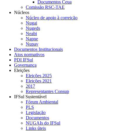
Documentos Ceua
Comissão RSC-TAE
Núcleos
Núcleo de apoio à correição
Nugai
Nugeds
Neabi
Napne
Nupav
Documentos Institucionais
Atos normativos
PDI IFSul
Governança
Eleições
Eleições 2025
Eleições 2021
2017
Representantes Consup
IFSul Sustentável
Fórum Ambiental
PLS
Legislação
Documentos
NUGAIs do IFSul
Links úteis