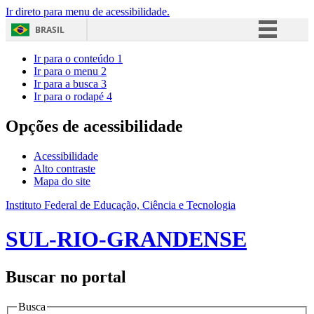
Ir direto para menu de acessibilidade.
BRASIL
Simplifique!
Ir para o conteúdo
1
Ir para o menu
2
Comunica BR
Ir para a busca
3
Ir para o rodapé
4
Participe
Acesso à informação
Opções de acessibilidade
Legislação
Acessibilidade
Canais
Alto contraste
Mapa do site
Instituto Federal de Educação, Ciência e Tecnologia
SUL-RIO-GRANDENSE
Buscar no portal
Busca