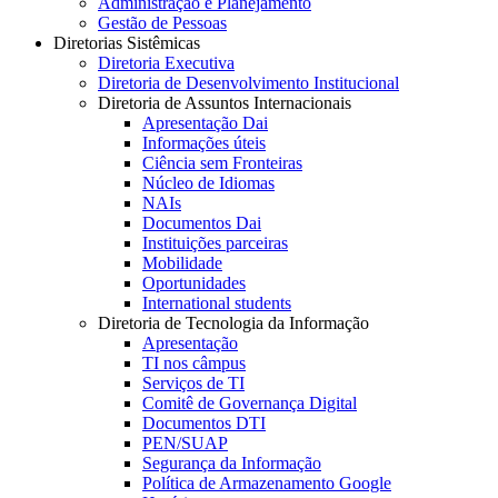
Administração e Planejamento
Gestão de Pessoas
Diretorias Sistêmicas
Diretoria Executiva
Diretoria de Desenvolvimento Institucional
Diretoria de Assuntos Internacionais
Apresentação Dai
Informações úteis
Ciência sem Fronteiras
Núcleo de Idiomas
NAIs
Documentos Dai
Instituições parceiras
Mobilidade
Oportunidades
International students
Diretoria de Tecnologia da Informação
Apresentação
TI nos câmpus
Serviços de TI
Comitê de Governança Digital
Documentos DTI
PEN/SUAP
Segurança da Informação
Política de Armazenamento Google