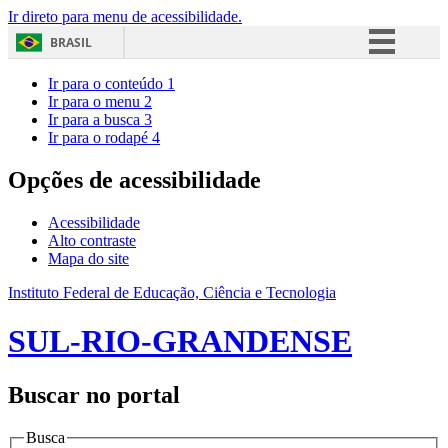
Ir direto para menu de acessibilidade.
BRASIL
Simplifique!
Ir para o conteúdo
1
Ir para o menu
2
Comunica BR
Ir para a busca
3
Ir para o rodapé
4
Participe
Acesso à informação
Opções de acessibilidade
Legislação
Acessibilidade
Canais
Alto contraste
Mapa do site
Instituto Federal de Educação, Ciência e Tecnologia
SUL-RIO-GRANDENSE
Buscar no portal
Busca