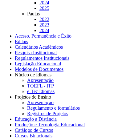
2024
2025
Pautas
2022
2023
2024
Acesso, Permanência e Êxito
Editais
Calendários Acadêmicos
Pesquisa Institucional
Regulamentos Institucionais
Legislação Educacional
Modelos de Documentos
Núcleo de Idiomas
Apresentação
TOEFL - ITP
e-Tec Idiomas
Projetos de Ensino
Apresentação
Regulamento e formulários
Registros de Projetos
Educação a Distância
Produção e Tecnologia Educacional
Catálogo de Cursos
Cursos Binacionais