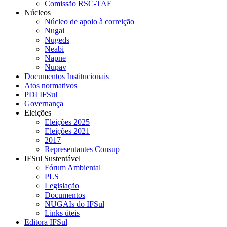
Comissão RSC-TAE
Núcleos
Núcleo de apoio à correição
Nugai
Nugeds
Neabi
Napne
Nupav
Documentos Institucionais
Atos normativos
PDI IFSul
Governança
Eleições
Eleições 2025
Eleições 2021
2017
Representantes Consup
IFSul Sustentável
Fórum Ambiental
PLS
Legislação
Documentos
NUGAIs do IFSul
Links úteis
Editora IFSul