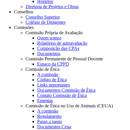
Horários
Diretoria de Projetos e Obras
Conselhos
Conselho Superior
Colégio de Dirigentes
Comissões
Comissão Própria de Avaliação
Quem somos
Relatórios de autoavaliação
Composição das CPAs
Documentos
Comissão Permanente de Pessoal Docente
Espaço da CPPD
Comissão de Ética
A comissão
Código de Ética
Links importantes
Documentos Comissão de Ética
Contato Comissão de Ética
Ementas
Comissão de Ética no Uso de Animais (CEUA)
A comissão
Regulamento
Passo a passo
Documentos Ceua