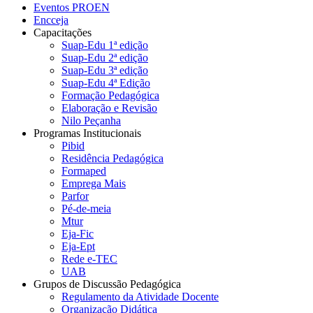
Eventos PROEN
Encceja
Capacitações
Suap-Edu 1ª edição
Suap-Edu 2ª edição
Suap-Edu 3ª edição
Suap-Edu 4ª Edição
Formação Pedagógica
Elaboração e Revisão
Nilo Peçanha
Programas Institucionais
Pibid
Residência Pedagógica
Formaped
Emprega Mais
Parfor
Pé-de-meia
Mtur
Eja-Fic
Eja-Ept
Rede e-TEC
UAB
Grupos de Discussão Pedagógica
Regulamento da Atividade Docente
Organização Didática