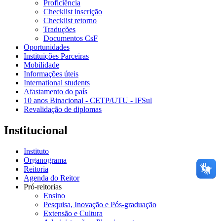
Proficiência
Checklist inscrição
Checklist retorno
Traduções
Documentos CsF
Oportunidades
Instituições Parceiras
Mobilidade
Informações úteis
International students
Afastamento do país
10 anos Binacional - CETP/UTU - IFSul
Revalidação de diplomas
Institucional
Instituto
Organograma
Reitoria
Agenda do Reitor
Pró-reitorias
Ensino
Pesquisa, Inovação e Pós-graduação
Extensão e Cultura