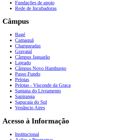
Fundações de apoio
Rede de Incubadoras
Câmpus
Bagé
Camaquã
Charqueadas
Gravataí
Câmpus Jaguarão
Lajeado
Câmpus Novo Hamburgo
Passo Fundo
Pelotas
Pelotas - Visconde da Graça
Santana do Livramento
Sapiranga
Sapucaia do Sul
Venâncio Aires
Acesso à Informação
Institucional
Ações e Programas