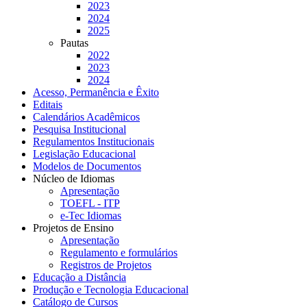
2023
2024
2025
Pautas
2022
2023
2024
Acesso, Permanência e Êxito
Editais
Calendários Acadêmicos
Pesquisa Institucional
Regulamentos Institucionais
Legislação Educacional
Modelos de Documentos
Núcleo de Idiomas
Apresentação
TOEFL - ITP
e-Tec Idiomas
Projetos de Ensino
Apresentação
Regulamento e formulários
Registros de Projetos
Educação a Distância
Produção e Tecnologia Educacional
Catálogo de Cursos