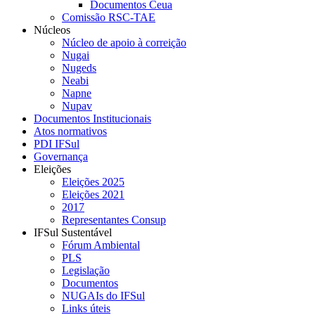
Documentos Ceua
Comissão RSC-TAE
Núcleos
Núcleo de apoio à correição
Nugai
Nugeds
Neabi
Napne
Nupav
Documentos Institucionais
Atos normativos
PDI IFSul
Governança
Eleições
Eleições 2025
Eleições 2021
2017
Representantes Consup
IFSul Sustentável
Fórum Ambiental
PLS
Legislação
Documentos
NUGAIs do IFSul
Links úteis