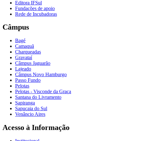
Editora IFSul
Fundações de apoio
Rede de Incubadoras
Câmpus
Bagé
Camaquã
Charqueadas
Gravataí
Câmpus Jaguarão
Lajeado
Câmpus Novo Hamburgo
Passo Fundo
Pelotas
Pelotas - Visconde da Graça
Santana do Livramento
Sapiranga
Sapucaia do Sul
Venâncio Aires
Acesso à Informação
Institucional