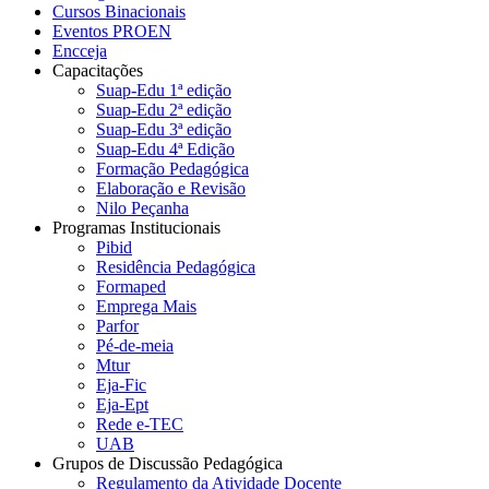
Cursos Binacionais
Eventos PROEN
Encceja
Capacitações
Suap-Edu 1ª edição
Suap-Edu 2ª edição
Suap-Edu 3ª edição
Suap-Edu 4ª Edição
Formação Pedagógica
Elaboração e Revisão
Nilo Peçanha
Programas Institucionais
Pibid
Residência Pedagógica
Formaped
Emprega Mais
Parfor
Pé-de-meia
Mtur
Eja-Fic
Eja-Ept
Rede e-TEC
UAB
Grupos de Discussão Pedagógica
Regulamento da Atividade Docente