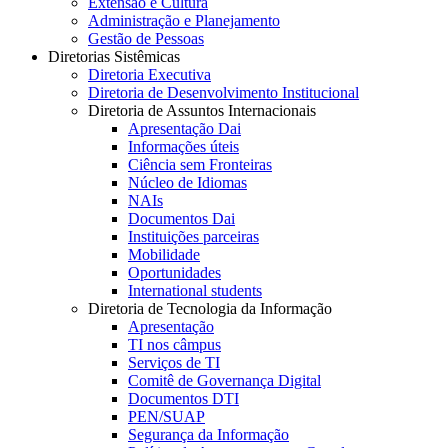
Extensão e Cultura
Administração e Planejamento
Gestão de Pessoas
Diretorias Sistêmicas
Diretoria Executiva
Diretoria de Desenvolvimento Institucional
Diretoria de Assuntos Internacionais
Apresentação Dai
Informações úteis
Ciência sem Fronteiras
Núcleo de Idiomas
NAIs
Documentos Dai
Instituições parceiras
Mobilidade
Oportunidades
International students
Diretoria de Tecnologia da Informação
Apresentação
TI nos câmpus
Serviços de TI
Comitê de Governança Digital
Documentos DTI
PEN/SUAP
Segurança da Informação