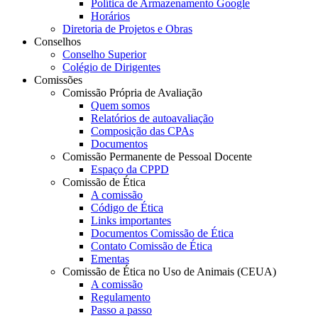
Política de Armazenamento Google
Horários
Diretoria de Projetos e Obras
Conselhos
Conselho Superior
Colégio de Dirigentes
Comissões
Comissão Própria de Avaliação
Quem somos
Relatórios de autoavaliação
Composição das CPAs
Documentos
Comissão Permanente de Pessoal Docente
Espaço da CPPD
Comissão de Ética
A comissão
Código de Ética
Links importantes
Documentos Comissão de Ética
Contato Comissão de Ética
Ementas
Comissão de Ética no Uso de Animais (CEUA)
A comissão
Regulamento
Passo a passo