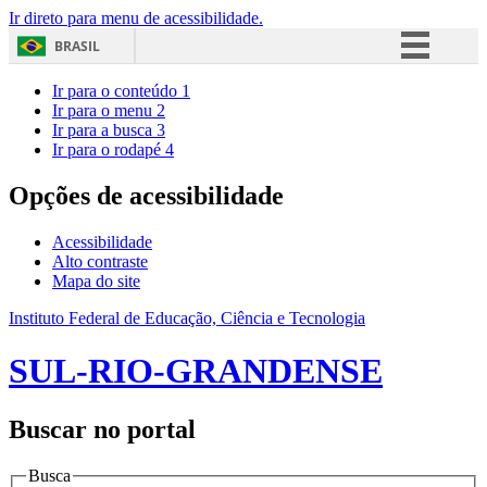
Ir direto para menu de acessibilidade.
BRASIL
Simplifique!
Ir para o conteúdo
1
Ir para o menu
2
Comunica BR
Ir para a busca
3
Ir para o rodapé
4
Participe
Acesso à informação
Opções de acessibilidade
Legislação
Acessibilidade
Canais
Alto contraste
Mapa do site
Instituto Federal de Educação, Ciência e Tecnologia
SUL-RIO-GRANDENSE
Buscar no portal
Busca