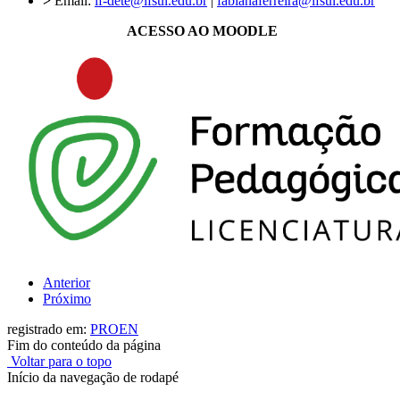
>
Email:
if-dete@ifsul.edu.br
|
fabianaferreira@ifsul.edu.br
ACESSO AO MOODLE
Anterior
Próximo
registrado em:
PROEN
Fim do conteúdo da página
Voltar para o topo
Início da navegação de rodapé