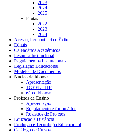
2023
2024
2025
Pautas
2022
2023
2024
Acesso, Permanência e Êxito
Editais
Calendários Acadêmicos
Pesquisa Institucional
Regulamentos Institucionais
Legislação Educacional
Modelos de Documentos
Núcleo de Idiomas
Apresentação
TOEFL - ITP
e-Tec Idiomas
Projetos de Ensino
Apresentação
Regulamento e formulários
Registros de Projetos
Educação a Distância
Produção e Tecnologia Educacional
Catálogo de Cursos