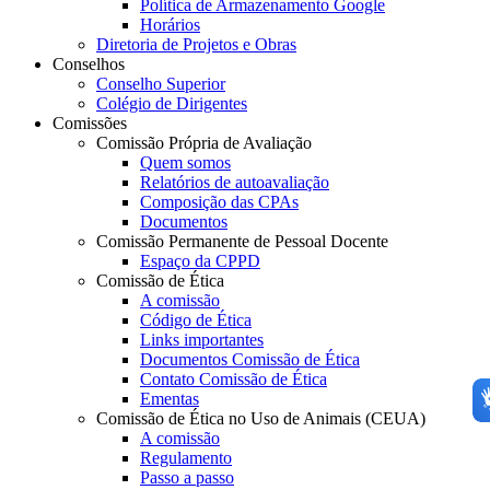
Política de Armazenamento Google
Horários
Diretoria de Projetos e Obras
Conselhos
Conselho Superior
Colégio de Dirigentes
Comissões
Comissão Própria de Avaliação
Quem somos
Relatórios de autoavaliação
Composição das CPAs
Documentos
Comissão Permanente de Pessoal Docente
Espaço da CPPD
Comissão de Ética
A comissão
Código de Ética
Links importantes
Documentos Comissão de Ética
Contato Comissão de Ética
Ementas
Comissão de Ética no Uso de Animais (CEUA)
A comissão
Regulamento
Passo a passo