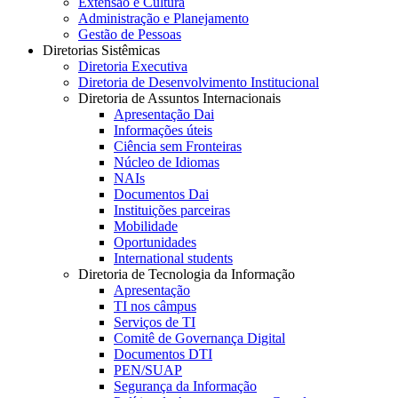
Extensão e Cultura
Administração e Planejamento
Gestão de Pessoas
Diretorias Sistêmicas
Diretoria Executiva
Diretoria de Desenvolvimento Institucional
Diretoria de Assuntos Internacionais
Apresentação Dai
Informações úteis
Ciência sem Fronteiras
Núcleo de Idiomas
NAIs
Documentos Dai
Instituições parceiras
Mobilidade
Oportunidades
International students
Diretoria de Tecnologia da Informação
Apresentação
TI nos câmpus
Serviços de TI
Comitê de Governança Digital
Documentos DTI
PEN/SUAP
Segurança da Informação