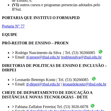
de Ensino; e,
(VI)
outros cursos e programas presencias adotados pelo
IFSul.
PORTARIA QUE INSTITUI O FORMAPED
Portaria N° 77
EQUIPE
PRÓ-REITOR DE ENSINO – PROEN
>
Rodrigo Nascimento da Silva | Tel. (53) 30266085
>
Email:
if-proen@ifsul.edu.br
|
rodrigosilva@ifsul.edu.br
DIRETORIA DE POLITICAS DE ENSINO E INCLUSÃO –
DIRPEI
>
Leonardo Betemps Kontz | Tel. (53) 30266085
>
Email:
if-dirpei@ifsul.edu.br
|
leonardokontz@ifsul.edu.br
CHEFE DE DEPARTAMENTO DE EDUCAÇÃO A
DISTÂNCIA E NOVAS TECNOLOGIAS - DETE
>
Fabiana Zaffalon Ferreira| Tel. (53) 3026-6078