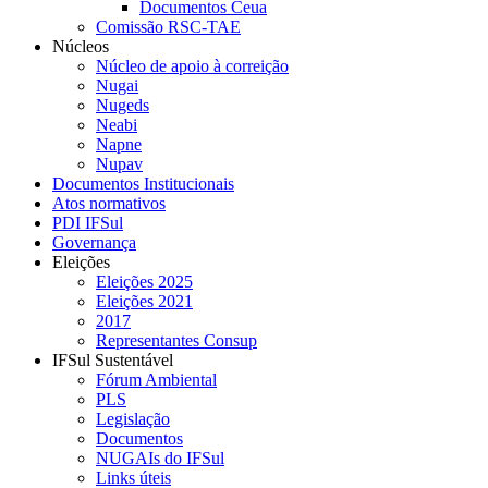
Documentos Ceua
Comissão RSC-TAE
Núcleos
Núcleo de apoio à correição
Nugai
Nugeds
Neabi
Napne
Nupav
Documentos Institucionais
Atos normativos
PDI IFSul
Governança
Eleições
Eleições 2025
Eleições 2021
2017
Representantes Consup
IFSul Sustentável
Fórum Ambiental
PLS
Legislação
Documentos
NUGAIs do IFSul
Links úteis