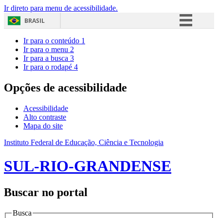
Ir direto para menu de acessibilidade.
BRASIL
Simplifique!
Ir para o conteúdo
1
Ir para o menu
2
Comunica BR
Ir para a busca
3
Ir para o rodapé
4
Participe
Acesso à informação
Opções de acessibilidade
Legislação
Acessibilidade
Canais
Alto contraste
Mapa do site
Instituto Federal de Educação, Ciência e Tecnologia
SUL-RIO-GRANDENSE
Buscar no portal
Busca