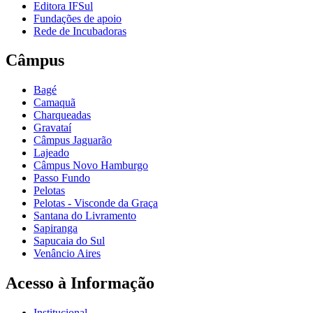
Editora IFSul
Fundações de apoio
Rede de Incubadoras
Câmpus
Bagé
Camaquã
Charqueadas
Gravataí
Câmpus Jaguarão
Lajeado
Câmpus Novo Hamburgo
Passo Fundo
Pelotas
Pelotas - Visconde da Graça
Santana do Livramento
Sapiranga
Sapucaia do Sul
Venâncio Aires
Acesso à Informação
Institucional