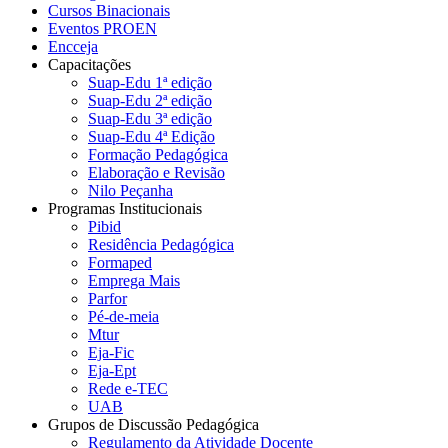
Cursos Binacionais
Eventos PROEN
Encceja
Capacitações
Suap-Edu 1ª edição
Suap-Edu 2ª edição
Suap-Edu 3ª edição
Suap-Edu 4ª Edição
Formação Pedagógica
Elaboração e Revisão
Nilo Peçanha
Programas Institucionais
Pibid
Residência Pedagógica
Formaped
Emprega Mais
Parfor
Pé-de-meia
Mtur
Eja-Fic
Eja-Ept
Rede e-TEC
UAB
Grupos de Discussão Pedagógica
Regulamento da Atividade Docente