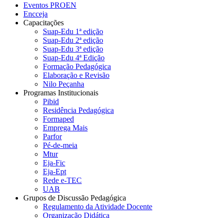
Eventos PROEN
Encceja
Capacitações
Suap-Edu 1ª edição
Suap-Edu 2ª edição
Suap-Edu 3ª edição
Suap-Edu 4ª Edição
Formação Pedagógica
Elaboração e Revisão
Nilo Peçanha
Programas Institucionais
Pibid
Residência Pedagógica
Formaped
Emprega Mais
Parfor
Pé-de-meia
Mtur
Eja-Fic
Eja-Ept
Rede e-TEC
UAB
Grupos de Discussão Pedagógica
Regulamento da Atividade Docente
Organização Didática