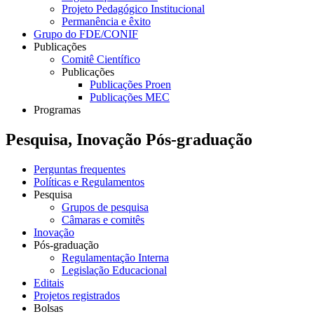
Projeto Pedagógico Institucional
Permanência e êxito
Grupo do FDE/CONIF
Publicações
Comitê Científico
Publicações
Publicações Proen
Publicações MEC
Programas
Pesquisa, Inovação Pós-graduação
Perguntas frequentes
Políticas e Regulamentos
Pesquisa
Grupos de pesquisa
Câmaras e comitês
Inovação
Pós-graduação
Regulamentação Interna
Legislação Educacional
Editais
Projetos registrados
Bolsas