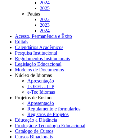
2024
2025
Pautas
2022
2023
2024
Acesso, Permanência e Êxito
Editais
Calendários Acadêmicos
Pesquisa Institucional
Regulamentos Institucionais
Legislação Educacional
Modelos de Documentos
Núcleo de Idiomas
Apresentação
TOEFL - ITP
e-Tec Idiomas
Projetos de Ensino
Apresentação
Regulamento e formulários
Registros de Projetos
Educação a Distância
Produção e Tecnologia Educacional
Catálogo de Cursos
Cursos Binacionais