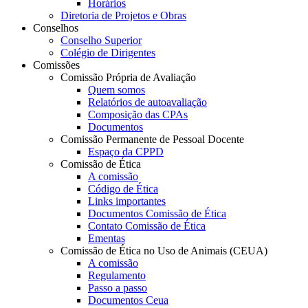
Horários
Diretoria de Projetos e Obras
Conselhos
Conselho Superior
Colégio de Dirigentes
Comissões
Comissão Própria de Avaliação
Quem somos
Relatórios de autoavaliação
Composição das CPAs
Documentos
Comissão Permanente de Pessoal Docente
Espaço da CPPD
Comissão de Ética
A comissão
Código de Ética
Links importantes
Documentos Comissão de Ética
Contato Comissão de Ética
Ementas
Comissão de Ética no Uso de Animais (CEUA)
A comissão
Regulamento
Passo a passo
Documentos Ceua