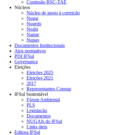
Comissão RSC-TAE
Núcleos
Núcleo de apoio à correição
Nugai
Nugeds
Neabi
Napne
Nupav
Documentos Institucionais
Atos normativos
PDI IFSul
Governança
Eleições
Eleições 2025
Eleições 2021
2017
Representantes Consup
IFSul Sustentável
Fórum Ambiental
PLS
Legislação
Documentos
NUGAIs do IFSul
Links úteis
Editora IFSul