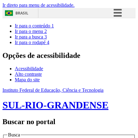
Ir direto para menu de acessibilidade.
BRASIL
Simplifique!
Ir para o conteúdo
1
Ir para o menu
2
Comunica BR
Ir para a busca
3
Ir para o rodapé
4
Participe
Acesso à informação
Opções de acessibilidade
Legislação
Acessibilidade
Canais
Alto contraste
Mapa do site
Instituto Federal de Educação, Ciência e Tecnologia
SUL-RIO-GRANDENSE
Buscar no portal
Busca