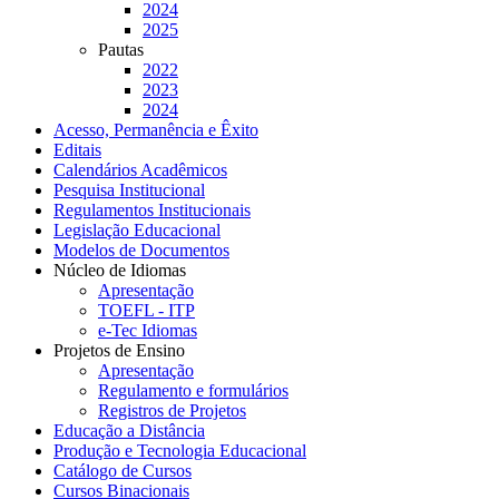
2024
2025
Pautas
2022
2023
2024
Acesso, Permanência e Êxito
Editais
Calendários Acadêmicos
Pesquisa Institucional
Regulamentos Institucionais
Legislação Educacional
Modelos de Documentos
Núcleo de Idiomas
Apresentação
TOEFL - ITP
e-Tec Idiomas
Projetos de Ensino
Apresentação
Regulamento e formulários
Registros de Projetos
Educação a Distância
Produção e Tecnologia Educacional
Catálogo de Cursos
Cursos Binacionais