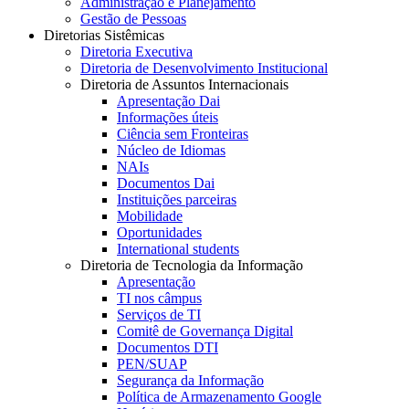
Administração e Planejamento
Gestão de Pessoas
Diretorias Sistêmicas
Diretoria Executiva
Diretoria de Desenvolvimento Institucional
Diretoria de Assuntos Internacionais
Apresentação Dai
Informações úteis
Ciência sem Fronteiras
Núcleo de Idiomas
NAIs
Documentos Dai
Instituições parceiras
Mobilidade
Oportunidades
International students
Diretoria de Tecnologia da Informação
Apresentação
TI nos câmpus
Serviços de TI
Comitê de Governança Digital
Documentos DTI
PEN/SUAP
Segurança da Informação
Política de Armazenamento Google