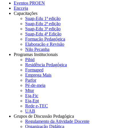
Eventos PROEN
Encceja
Capacitações
Suap-Edu 1ª edição
Suap-Edu 2ª edição
Suap-Edu 3ª edição
Suap-Edu 4ª Edição
Formação Pedagógica
Elaboração e Revisão
Nilo Peçanha
Programas Institucionais
Pibid
Residência Pedagógica
Formaped
Emprega Mais
Parfor
Pé-de-meia
Mtur
Eja-Fic
Eja-Ept
Rede e-TEC
UAB
Grupos de Discussão Pedagógica
Regulamento da Atividade Docente
Organização Didática