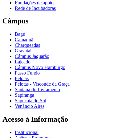
Fundações de apoio
Rede de Incubadoras
Câmpus
Bagé
Camaquã
Charqueadas
Gravataí
Câmpus Jaguarão
Lajeado
Câmpus Novo Hamburgo
Passo Fundo
Pelotas
Pelotas - Visconde da Graça
Santana do Livramento
Sapiranga
Sapucaia do Sul
Venâncio Aires
Acesso à Informação
Institucional
Ações e Programas