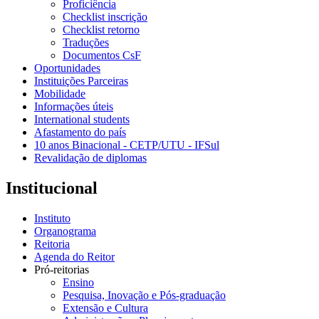
Proficiência
Checklist inscrição
Checklist retorno
Traduções
Documentos CsF
Oportunidades
Instituições Parceiras
Mobilidade
Informações úteis
International students
Afastamento do país
10 anos Binacional - CETP/UTU - IFSul
Revalidação de diplomas
Institucional
Instituto
Organograma
Reitoria
Agenda do Reitor
Pró-reitorias
Ensino
Pesquisa, Inovação e Pós-graduação
Extensão e Cultura