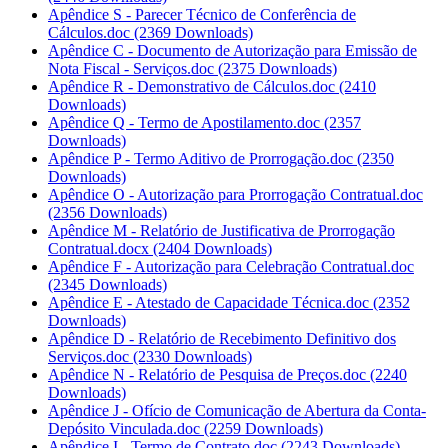
Apêndice S - Parecer Técnico de Conferência de
Cálculos.doc
(2369 Downloads)
Apêndice C - Documento de Autorização para Emissão de
Nota Fiscal - Serviços.doc
(2375 Downloads)
Apêndice R - Demonstrativo de Cálculos.doc
(2410
Downloads)
Apêndice Q - Termo de Apostilamento.doc
(2357
Downloads)
Apêndice P - Termo Aditivo de Prorrogação.doc
(2350
Downloads)
Apêndice O - Autorização para Prorrogação Contratual.doc
(2356 Downloads)
Apêndice M - Relatório de Justificativa de Prorrogação
Contratual.docx
(2404 Downloads)
Apêndice F - Autorização para Celebração Contratual.doc
(2345 Downloads)
Apêndice E - Atestado de Capacidade Técnica.doc
(2352
Downloads)
Apêndice D - Relatório de Recebimento Definitivo dos
Serviços.doc
(2330 Downloads)
Apêndice N - Relatório de Pesquisa de Preços.doc
(2240
Downloads)
Apêndice J - Ofício de Comunicação de Abertura da Conta-
Depósito Vinculada.doc
(2259 Downloads)
Apêndice I - Termo de Contrato.doc
(2243 Downloads)