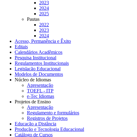
2023
2024
2025
Pautas
2022
2023
2024
Acesso, Permanência e Êxito
Editais
Calendários Acadêmicos
Pesquisa Institucional
Regulamentos Institucionais
Legislação Educacional
Modelos de Documentos
Núcleo de Idiomas
Apresentação
TOEFL - ITP
e-Tec Idiomas
Projetos de Ensino
Apresentação
Regulamento e formulários
Registros de Projetos
Educação a Distância
Produção e Tecnologia Educacional
Catálogo de Cursos