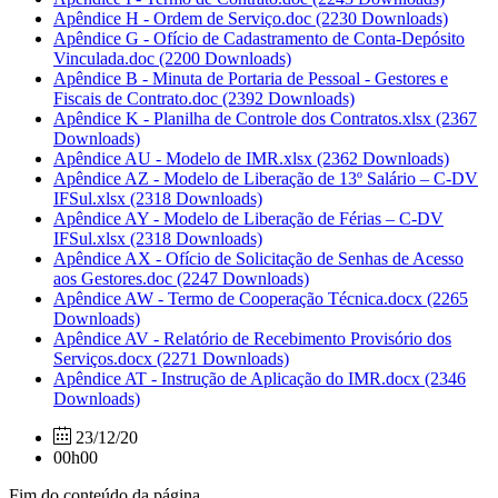
Apêndice H - Ordem de Serviço.doc
(2230 Downloads)
Apêndice G - Ofício de Cadastramento de Conta-Depósito
Vinculada.doc
(2200 Downloads)
Apêndice B - Minuta de Portaria de Pessoal - Gestores e
Fiscais de Contrato.doc
(2392 Downloads)
Apêndice K - Planilha de Controle dos Contratos.xlsx
(2367
Downloads)
Apêndice AU - Modelo de IMR.xlsx
(2362 Downloads)
Apêndice AZ - Modelo de Liberação de 13º Salário – C-DV
IFSul.xlsx
(2318 Downloads)
Apêndice AY - Modelo de Liberação de Férias – C-DV
IFSul.xlsx
(2318 Downloads)
Apêndice AX - Ofício de Solicitação de Senhas de Acesso
aos Gestores.doc
(2247 Downloads)
Apêndice AW - Termo de Cooperação Técnica.docx
(2265
Downloads)
Apêndice AV - Relatório de Recebimento Provisório dos
Serviços.docx
(2271 Downloads)
Apêndice AT - Instrução de Aplicação do IMR.docx
(2346
Downloads)
23/12/20
00h00
Fim do conteúdo da página