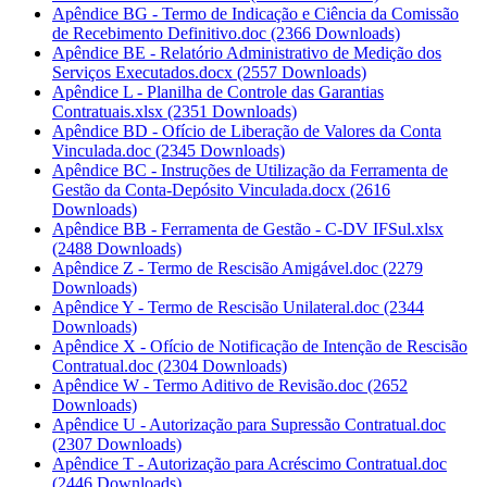
Apêndice BG - Termo de Indicação e Ciência da Comissão
de Recebimento Definitivo.doc
(2366 Downloads)
Apêndice BE - Relatório Administrativo de Medição dos
Serviços Executados.docx
(2557 Downloads)
Apêndice L - Planilha de Controle das Garantias
Contratuais.xlsx
(2351 Downloads)
Apêndice BD - Ofício de Liberação de Valores da Conta
Vinculada.doc
(2345 Downloads)
Apêndice BC - Instruções de Utilização da Ferramenta de
Gestão da Conta-Depósito Vinculada.docx
(2616
Downloads)
Apêndice BB - Ferramenta de Gestão - C-DV IFSul.xlsx
(2488 Downloads)
Apêndice Z - Termo de Rescisão Amigável.doc
(2279
Downloads)
Apêndice Y - Termo de Rescisão Unilateral.doc
(2344
Downloads)
Apêndice X - Ofício de Notificação de Intenção de Rescisão
Contratual.doc
(2304 Downloads)
Apêndice W - Termo Aditivo de Revisão.doc
(2652
Downloads)
Apêndice U - Autorização para Supressão Contratual.doc
(2307 Downloads)
Apêndice T - Autorização para Acréscimo Contratual.doc
(2446 Downloads)