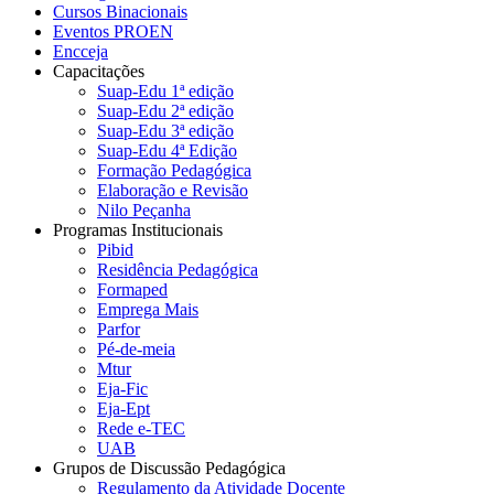
Cursos Binacionais
Eventos PROEN
Encceja
Capacitações
Suap-Edu 1ª edição
Suap-Edu 2ª edição
Suap-Edu 3ª edição
Suap-Edu 4ª Edição
Formação Pedagógica
Elaboração e Revisão
Nilo Peçanha
Programas Institucionais
Pibid
Residência Pedagógica
Formaped
Emprega Mais
Parfor
Pé-de-meia
Mtur
Eja-Fic
Eja-Ept
Rede e-TEC
UAB
Grupos de Discussão Pedagógica
Regulamento da Atividade Docente