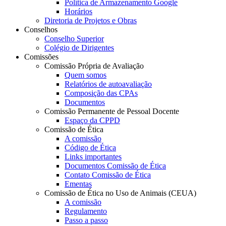
Política de Armazenamento Google
Horários
Diretoria de Projetos e Obras
Conselhos
Conselho Superior
Colégio de Dirigentes
Comissões
Comissão Própria de Avaliação
Quem somos
Relatórios de autoavaliação
Composição das CPAs
Documentos
Comissão Permanente de Pessoal Docente
Espaço da CPPD
Comissão de Ética
A comissão
Código de Ética
Links importantes
Documentos Comissão de Ética
Contato Comissão de Ética
Ementas
Comissão de Ética no Uso de Animais (CEUA)
A comissão
Regulamento
Passo a passo