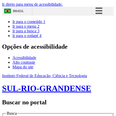
Ir direto para menu de acessibilidade.
BRASIL
Simplifique!
Ir para o conteúdo
1
Ir para o menu
2
Comunica BR
Ir para a busca
3
Ir para o rodapé
4
Participe
Acesso à informação
Opções de acessibilidade
Legislação
Acessibilidade
Canais
Alto contraste
Mapa do site
Instituto Federal de Educação, Ciência e Tecnologia
SUL-RIO-GRANDENSE
Buscar no portal
Busca