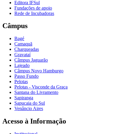
Editora IFSul
Fundações de apoio
Rede de Incubadoras
Câmpus
Bagé
Camaquã
Charqueadas
Gravataí
Câmpus Jaguarão
Lajeado
Câmpus Novo Hamburgo
Passo Fundo
Pelotas
Pelotas - Visconde da Graça
Santana do Livramento
Sapiranga
Sapucaia do Sul
Venâncio Aires
Acesso à Informação
Institucional