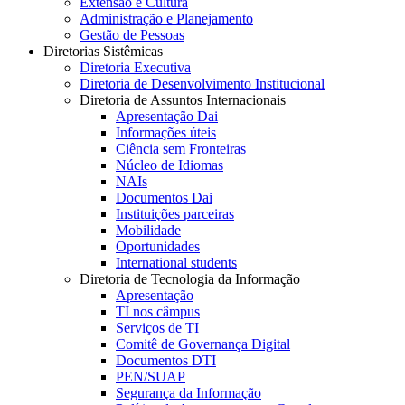
Extensão e Cultura
Administração e Planejamento
Gestão de Pessoas
Diretorias Sistêmicas
Diretoria Executiva
Diretoria de Desenvolvimento Institucional
Diretoria de Assuntos Internacionais
Apresentação Dai
Informações úteis
Ciência sem Fronteiras
Núcleo de Idiomas
NAIs
Documentos Dai
Instituições parceiras
Mobilidade
Oportunidades
International students
Diretoria de Tecnologia da Informação
Apresentação
TI nos câmpus
Serviços de TI
Comitê de Governança Digital
Documentos DTI
PEN/SUAP
Segurança da Informação