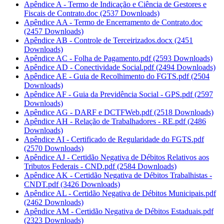
Apêndice A - Termo de Indicação e Ciência de Gestores e
Fiscais de Contrato.doc
(2537 Downloads)
Apêndice AA - Termo de Encerramento de Contrato.doc
(2457 Downloads)
Apêndice AB - Controle de Terceirizados.docx
(2451
Downloads)
Apêndice AC - Folha de Pagamento.pdf
(2593 Downloads)
Apêndice AD - Conectividade Social.pdf
(2494 Downloads)
Apêndice AE - Guia de Recolhimento do FGTS.pdf
(2504
Downloads)
Apêndice AF - Guia da Previdência Social - GPS.pdf
(2597
Downloads)
Apêndice AG - DARF e DCTFWeb.pdf
(2518 Downloads)
Apêndice AH - Relação de Trabalhadores - RE.pdf
(2486
Downloads)
Apêndice AI - Certificado de Regularidade do FGTS.pdf
(2570 Downloads)
Apêndice AJ - Certidão Negativa de Débitos Relativos aos
Tributos Federais - CND.pdf
(2584 Downloads)
Apêndice AK - Certidão Negativa de Débitos Trabalhistas -
CNDT.pdf
(3426 Downloads)
Apêndice AL - Certidão Negativa de Débitos Municipais.pdf
(2462 Downloads)
Apêndice AM - Certidão Negativa de Débitos Estaduais.pdf
(2323 Downloads)