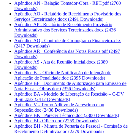
Apêndice AN - Relação Tomador-Obra - RET.pdf
(2760
Downloads)
Apêndice AO - Relatório de Recebimento Provisório dos
Serviços Terceirizados.docx
(2491 Downloads)
Apêndice AP - Relatório de Recebimento Provisório
Administrativo dos Serviços Terceirizados.docx
(2436
Downloads)
Apêndice AQ - Controle de Cronograma Financeiro.xlsx
(2417 Downloads)
Apêndice AR - Conferência das Notas Fiscais.pdf
(2497
Downloads)
Apêndice AS - Ata da Reunião Inicial.docx
(2389
Downloads)
Apêndice BJ - Ofício de Notificação de Intenção de
Aplicação de Penalidade.doc
(2395 Downloads)
Apêndice BF - Documento de Autorização para Emissão de
Nota Fiscal - Obras.doc
(2356 Downloads)
Apêndice BA - Modelo de Liberação de Rescisão – C-DV
IFSul.xlsx
(2412 Downloads)
Apêndice V - Termo Aditivo de Acréscimo e ou
Supressão.doc
(2438 Downloads)
Apêndice BK - Parecer Técnico.doc
(2300 Downloads)
Apêndice BI - Ofício.doc
(2259 Downloads)
Apêndice BH - Minuta de Portaria de Pessoal - Comissão de
Recebimento Definitivo.doc
(2279 Downloads)