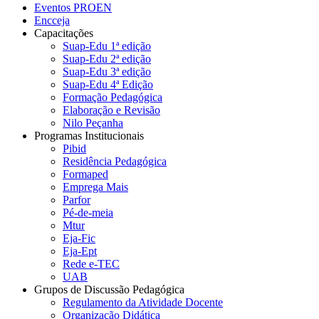
Eventos PROEN
Encceja
Capacitações
Suap-Edu 1ª edição
Suap-Edu 2ª edição
Suap-Edu 3ª edição
Suap-Edu 4ª Edição
Formação Pedagógica
Elaboração e Revisão
Nilo Peçanha
Programas Institucionais
Pibid
Residência Pedagógica
Formaped
Emprega Mais
Parfor
Pé-de-meia
Mtur
Eja-Fic
Eja-Ept
Rede e-TEC
UAB
Grupos de Discussão Pedagógica
Regulamento da Atividade Docente
Organização Didática