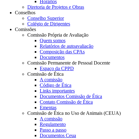
Horários
Diretoria de Projetos e Obras
Conselhos
Conselho Superior
Colégio de Dirigentes
Comissões
Comissão Própria de Avaliação
Quem somos
Relatórios de autoavaliação
Composição das CPAs
Documentos
Comissão Permanente de Pessoal Docente
Espaço da CPPD
Comissão de Ética
A comissão
Código de Ética
Links importantes
Documentos Comissão de Ética
Contato Comissão de Ética
Ementas
Comissão de Ética no Uso de Animais (CEUA)
A comissão
Regulamento
Passo a passo
Documentos Ceua