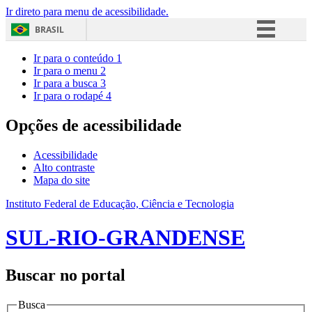
Ir direto para menu de acessibilidade.
BRASIL
Simplifique!
Ir para o conteúdo
1
Ir para o menu
2
Comunica BR
Ir para a busca
3
Ir para o rodapé
4
Participe
Acesso à informação
Opções de acessibilidade
Legislação
Acessibilidade
Canais
Alto contraste
Mapa do site
Instituto Federal de Educação, Ciência e Tecnologia
SUL-RIO-GRANDENSE
Buscar no portal
Busca