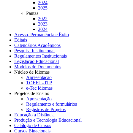
2024
2025
Pautas
2022
2023
2024
Acesso, Permanência e Êxito
Editais
Calendários Acadêmicos
Pesquisa Institucional
Regulamentos Institucionais
Legislação Educacional
Modelos de Documentos
Núcleo de Idiomas
Apresentação
TOEFL - ITP
e-Tec Idiomas
Projetos de Ensino
Apresentação
Regulamento e formulários
Registros de Projetos
Educação a Distância
Produção e Tecnologia Educacional
Catálogo de Cursos
Cursos Binacionais