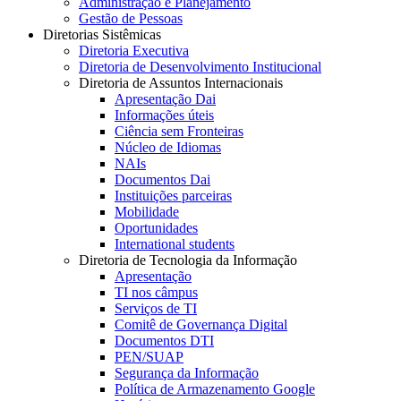
Administração e Planejamento
Gestão de Pessoas
Diretorias Sistêmicas
Diretoria Executiva
Diretoria de Desenvolvimento Institucional
Diretoria de Assuntos Internacionais
Apresentação Dai
Informações úteis
Ciência sem Fronteiras
Núcleo de Idiomas
NAIs
Documentos Dai
Instituições parceiras
Mobilidade
Oportunidades
International students
Diretoria de Tecnologia da Informação
Apresentação
TI nos câmpus
Serviços de TI
Comitê de Governança Digital
Documentos DTI
PEN/SUAP
Segurança da Informação
Política de Armazenamento Google