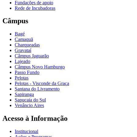
Fundações de apoio
Rede de Incubadoras
Câmpus
Bagé
Camaquã
Charqueadas
Gravataí
Câmpus Jaguarão
Lajeado
Câmpus Novo Hamburgo
Passo Fundo
Pelotas
Pelotas - Visconde da Graça
Santana do Livramento
Sapiranga
Sapucaia do Sul
Venâncio Aires
Acesso à Informação
Institucional
Ações e Programas