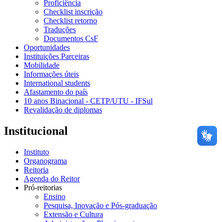
Proficiência
Checklist inscrição
Checklist retorno
Traduções
Documentos CsF
Oportunidades
Instituições Parceiras
Mobilidade
Informações úteis
International students
Afastamento do país
10 anos Binacional - CETP/UTU - IFSul
Revalidação de diplomas
Institucional
Instituto
Organograma
Reitoria
Agenda do Reitor
Pró-reitorias
Ensino
Pesquisa, Inovação e Pós-graduação
Extensão e Cultura