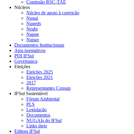
Comissão RSC-TAE
Núcleos
Núcleo de apoio à correição
Nugai
Nugeds
Neabi
Napne
Nupav
Documentos Institucionais
Atos normativos
PDI IFSul
Governança
Eleições
Eleições 2025
Eleições 2021
2017
Representantes Consup
IFSul Sustentável
Fórum Ambiental
PLS
Legislação
Documentos
NUGAIs do IFSul
Links úteis
Editora IFSul