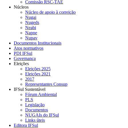
Comissão RSC-TAE
Núcleos
Núcleo de apoio à correição
Nugai
Nugeds
Neabi
Napne
Nupav
Documentos Institucionais
Atos normativos
PDI IFSul
Governança
Eleições
Eleições 2025
Eleições 2021
2017
Representantes Consup
IFSul Sustentável
Fórum Ambiental
PLS
Legislação
Documentos
NUGAIs do IFSul
Links úteis
Editora IFSul