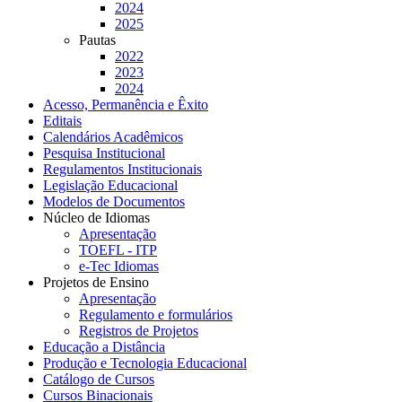
2024
2025
Pautas
2022
2023
2024
Acesso, Permanência e Êxito
Editais
Calendários Acadêmicos
Pesquisa Institucional
Regulamentos Institucionais
Legislação Educacional
Modelos de Documentos
Núcleo de Idiomas
Apresentação
TOEFL - ITP
e-Tec Idiomas
Projetos de Ensino
Apresentação
Regulamento e formulários
Registros de Projetos
Educação a Distância
Produção e Tecnologia Educacional
Catálogo de Cursos
Cursos Binacionais