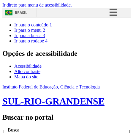
Ir direto para menu de acessibilidade.
BRASIL
Simplifique!
Ir para o conteúdo
1
Ir para o menu
2
Comunica BR
Ir para a busca
3
Ir para o rodapé
4
Participe
Acesso à informação
Opções de acessibilidade
Legislação
Acessibilidade
Canais
Alto contraste
Mapa do site
Instituto Federal de Educação, Ciência e Tecnologia
SUL-RIO-GRANDENSE
Buscar no portal
Busca