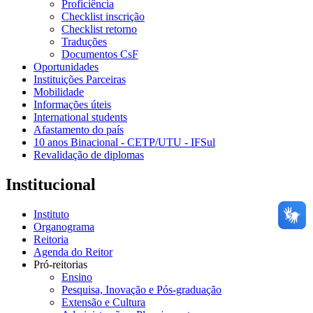
Proficiência
Checklist inscrição
Checklist retorno
Traduções
Documentos CsF
Oportunidades
Instituições Parceiras
Mobilidade
Informações úteis
International students
Afastamento do país
10 anos Binacional - CETP/UTU - IFSul
Revalidação de diplomas
Institucional
Instituto
Organograma
Reitoria
Agenda do Reitor
Pró-reitorias
Ensino
Pesquisa, Inovação e Pós-graduação
Extensão e Cultura