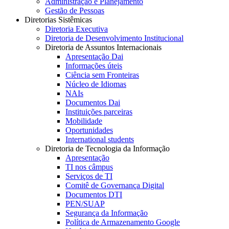
Administração e Planejamento
Gestão de Pessoas
Diretorias Sistêmicas
Diretoria Executiva
Diretoria de Desenvolvimento Institucional
Diretoria de Assuntos Internacionais
Apresentação Dai
Informações úteis
Ciência sem Fronteiras
Núcleo de Idiomas
NAIs
Documentos Dai
Instituições parceiras
Mobilidade
Oportunidades
International students
Diretoria de Tecnologia da Informação
Apresentação
TI nos câmpus
Serviços de TI
Comitê de Governança Digital
Documentos DTI
PEN/SUAP
Segurança da Informação
Política de Armazenamento Google