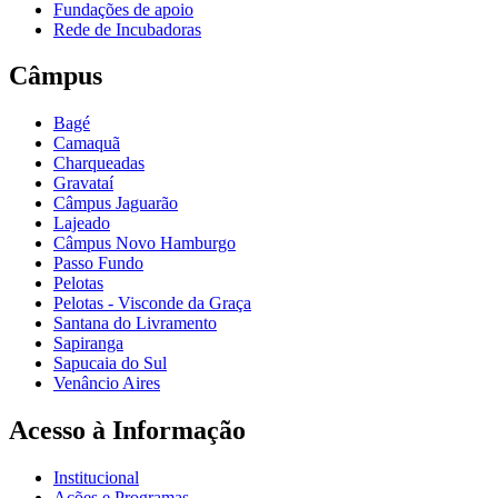
Fundações de apoio
Rede de Incubadoras
Câmpus
Bagé
Camaquã
Charqueadas
Gravataí
Câmpus Jaguarão
Lajeado
Câmpus Novo Hamburgo
Passo Fundo
Pelotas
Pelotas - Visconde da Graça
Santana do Livramento
Sapiranga
Sapucaia do Sul
Venâncio Aires
Acesso à Informação
Institucional
Ações e Programas