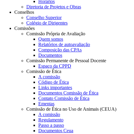
Horários
Diretoria de Projetos e Obras
Conselhos
Conselho Superior
Colégio de Dirigentes
Comissões
Comissão Própria de Avaliação
Quem somos
Relatórios de autoavaliação
Composição das CPAs
Documentos
Comissão Permanente de Pessoal Docente
Espaço da CPPD
Comissão de Ética
A comissão
Código de Ética
Links importantes
Documentos Comissão de Ética
Contato Comissão de Ética
Ementas
Comissão de Ética no Uso de Animais (CEUA)
A comissão
Regulamento
Passo a passo
Documentos Ceua