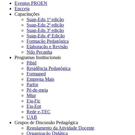
Eventos PROEN
Encceja
Capacitações
Suap-Edu 1ª edição
Suap-Edu 2ª edição
Suap-Edu 3ª edição
Suap-Edu 4ª Edição
Formação Pedagógica
Elaboração e Revisão
Nilo Peçanha
Programas Institucionais
Pibid
Residência Pedagógica
Formaped
Emprega Mais
Parfor
Pé-de-meia
Mtur
Eja-Fic
Eja-Ept
Rede e-TEC
UAB
Grupos de Discussão Pedagógica
Regulamento da Atividade Docente
Organização Didática