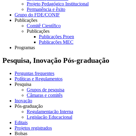
Projeto Pedagógico Institucional
Permanência e êxito
Grupo do FDE/CONIF
Publicações
Comitê Científico
Publicações
Publicações Proen
Publicações MEC
Programas
Pesquisa, Inovação Pós-graduação
Perguntas frequentes
Políticas e Regulamentos
Pesquisa
Grupos de pesquisa
Câmaras e comitês
Inovação
Pós-graduação
Regulamentação Interna
Legislação Educacional
Editais
Projetos registrados
Bolsas