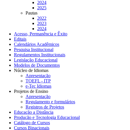
2024
2025
Pautas
2022
2023
2024
Acesso, Permanência e Êxito
Editais
Calendários Acadêmicos
Pesquisa Institucional
Regulamentos Institucionais
Legislação Educacional
Modelos de Documentos
Núcleo de Idiomas
Apresentação
TOEFL - ITP
e-Tec Idiomas
Projetos de Ensino
Apresentação
Regulamento e formulários
Registros de Projetos
Educação a Distância
Produção e Tecnologia Educacional
Catálogo de Cursos
Cursos Binacionais