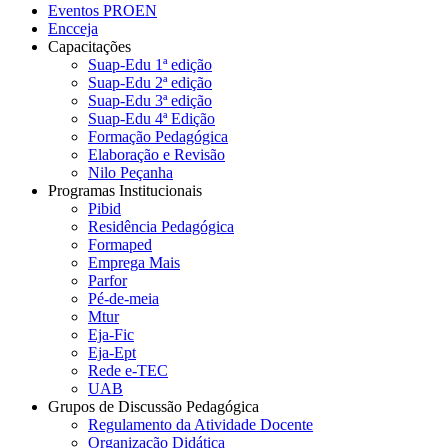
Eventos PROEN
Encceja
Capacitações
Suap-Edu 1ª edição
Suap-Edu 2ª edição
Suap-Edu 3ª edição
Suap-Edu 4ª Edição
Formação Pedagógica
Elaboração e Revisão
Nilo Peçanha
Programas Institucionais
Pibid
Residência Pedagógica
Formaped
Emprega Mais
Parfor
Pé-de-meia
Mtur
Eja-Fic
Eja-Ept
Rede e-TEC
UAB
Grupos de Discussão Pedagógica
Regulamento da Atividade Docente
Organização Didática