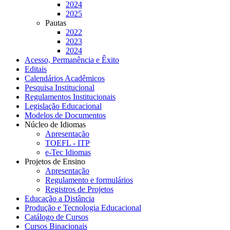
2024
2025
Pautas
2022
2023
2024
Acesso, Permanência e Êxito
Editais
Calendários Acadêmicos
Pesquisa Institucional
Regulamentos Institucionais
Legislação Educacional
Modelos de Documentos
Núcleo de Idiomas
Apresentação
TOEFL - ITP
e-Tec Idiomas
Projetos de Ensino
Apresentação
Regulamento e formulários
Registros de Projetos
Educação a Distância
Produção e Tecnologia Educacional
Catálogo de Cursos
Cursos Binacionais