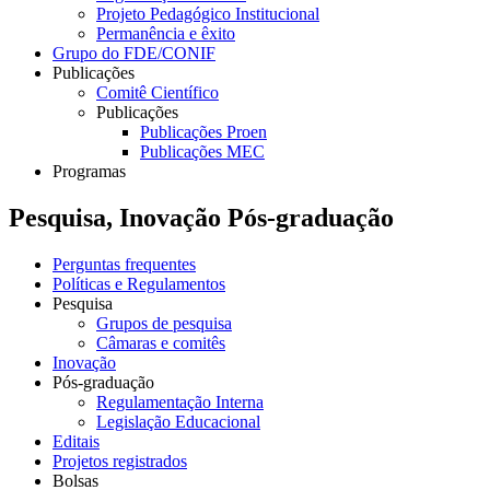
Projeto Pedagógico Institucional
Permanência e êxito
Grupo do FDE/CONIF
Publicações
Comitê Científico
Publicações
Publicações Proen
Publicações MEC
Programas
Pesquisa, Inovação Pós-graduação
Perguntas frequentes
Políticas e Regulamentos
Pesquisa
Grupos de pesquisa
Câmaras e comitês
Inovação
Pós-graduação
Regulamentação Interna
Legislação Educacional
Editais
Projetos registrados
Bolsas