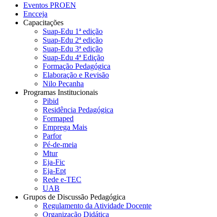
Eventos PROEN
Encceja
Capacitações
Suap-Edu 1ª edição
Suap-Edu 2ª edição
Suap-Edu 3ª edição
Suap-Edu 4ª Edição
Formação Pedagógica
Elaboração e Revisão
Nilo Peçanha
Programas Institucionais
Pibid
Residência Pedagógica
Formaped
Emprega Mais
Parfor
Pé-de-meia
Mtur
Eja-Fic
Eja-Ept
Rede e-TEC
UAB
Grupos de Discussão Pedagógica
Regulamento da Atividade Docente
Organização Didática