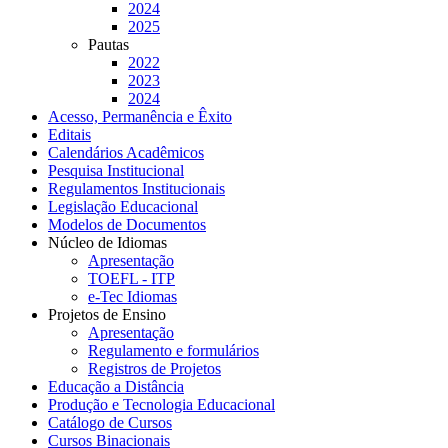
2024
2025
Pautas
2022
2023
2024
Acesso, Permanência e Êxito
Editais
Calendários Acadêmicos
Pesquisa Institucional
Regulamentos Institucionais
Legislação Educacional
Modelos de Documentos
Núcleo de Idiomas
Apresentação
TOEFL - ITP
e-Tec Idiomas
Projetos de Ensino
Apresentação
Regulamento e formulários
Registros de Projetos
Educação a Distância
Produção e Tecnologia Educacional
Catálogo de Cursos
Cursos Binacionais