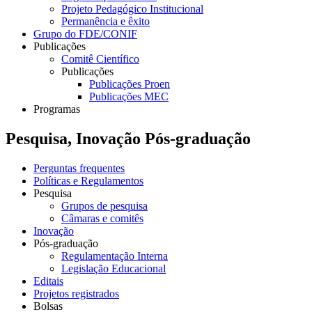
Projeto Pedagógico Institucional
Permanência e êxito
Grupo do FDE/CONIF
Publicações
Comitê Científico
Publicações
Publicações Proen
Publicações MEC
Programas
Pesquisa, Inovação Pós-graduação
Perguntas frequentes
Políticas e Regulamentos
Pesquisa
Grupos de pesquisa
Câmaras e comitês
Inovação
Pós-graduação
Regulamentação Interna
Legislação Educacional
Editais
Projetos registrados
Bolsas