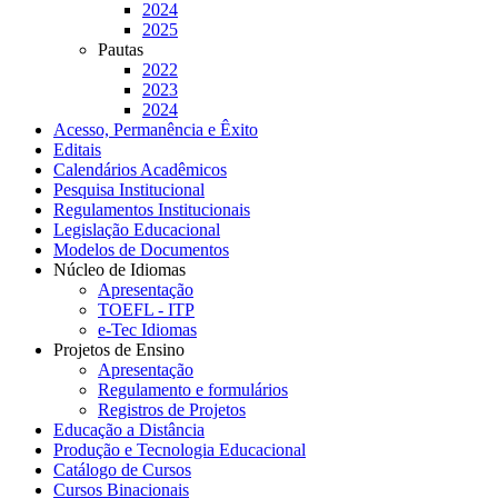
2024
2025
Pautas
2022
2023
2024
Acesso, Permanência e Êxito
Editais
Calendários Acadêmicos
Pesquisa Institucional
Regulamentos Institucionais
Legislação Educacional
Modelos de Documentos
Núcleo de Idiomas
Apresentação
TOEFL - ITP
e-Tec Idiomas
Projetos de Ensino
Apresentação
Regulamento e formulários
Registros de Projetos
Educação a Distância
Produção e Tecnologia Educacional
Catálogo de Cursos
Cursos Binacionais