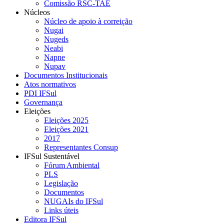
Comissão RSC-TAE
Núcleos
Núcleo de apoio à correição
Nugai
Nugeds
Neabi
Napne
Nupav
Documentos Institucionais
Atos normativos
PDI IFSul
Governança
Eleições
Eleições 2025
Eleições 2021
2017
Representantes Consup
IFSul Sustentável
Fórum Ambiental
PLS
Legislação
Documentos
NUGAIs do IFSul
Links úteis
Editora IFSul