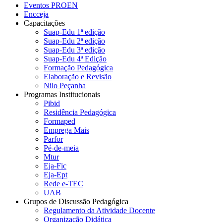
Eventos PROEN
Encceja
Capacitações
Suap-Edu 1ª edição
Suap-Edu 2ª edição
Suap-Edu 3ª edição
Suap-Edu 4ª Edição
Formação Pedagógica
Elaboração e Revisão
Nilo Peçanha
Programas Institucionais
Pibid
Residência Pedagógica
Formaped
Emprega Mais
Parfor
Pé-de-meia
Mtur
Eja-Fic
Eja-Ept
Rede e-TEC
UAB
Grupos de Discussão Pedagógica
Regulamento da Atividade Docente
Organização Didática