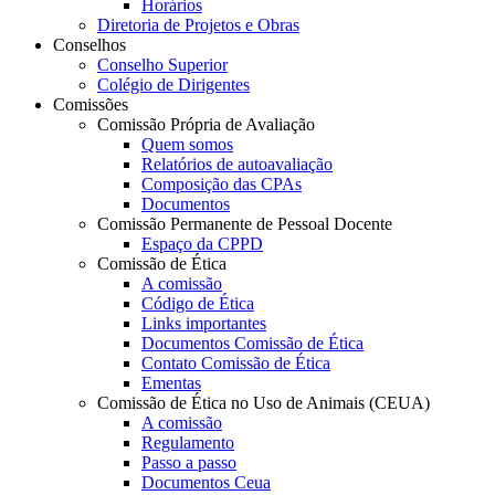
Horários
Diretoria de Projetos e Obras
Conselhos
Conselho Superior
Colégio de Dirigentes
Comissões
Comissão Própria de Avaliação
Quem somos
Relatórios de autoavaliação
Composição das CPAs
Documentos
Comissão Permanente de Pessoal Docente
Espaço da CPPD
Comissão de Ética
A comissão
Código de Ética
Links importantes
Documentos Comissão de Ética
Contato Comissão de Ética
Ementas
Comissão de Ética no Uso de Animais (CEUA)
A comissão
Regulamento
Passo a passo
Documentos Ceua