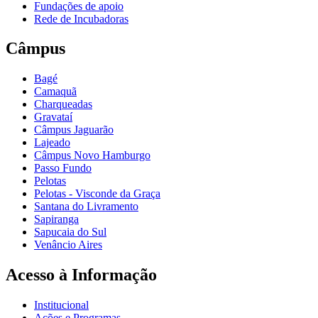
Fundações de apoio
Rede de Incubadoras
Câmpus
Bagé
Camaquã
Charqueadas
Gravataí
Câmpus Jaguarão
Lajeado
Câmpus Novo Hamburgo
Passo Fundo
Pelotas
Pelotas - Visconde da Graça
Santana do Livramento
Sapiranga
Sapucaia do Sul
Venâncio Aires
Acesso à Informação
Institucional
Ações e Programas