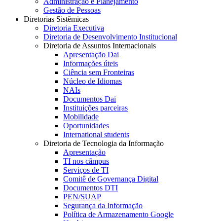
Administração e Planejamento
Gestão de Pessoas
Diretorias Sistêmicas
Diretoria Executiva
Diretoria de Desenvolvimento Institucional
Diretoria de Assuntos Internacionais
Apresentação Dai
Informações úteis
Ciência sem Fronteiras
Núcleo de Idiomas
NAIs
Documentos Dai
Instituições parceiras
Mobilidade
Oportunidades
International students
Diretoria de Tecnologia da Informação
Apresentação
TI nos câmpus
Serviços de TI
Comitê de Governança Digital
Documentos DTI
PEN/SUAP
Segurança da Informação
Política de Armazenamento Google