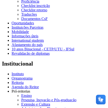
Proficiência
Checklist inscrição
Checklist retorno
Traduções
Documentos CsF
Oportunidades
Instituições Parceiras
Mobilidade
Informações úteis
International students
Afastamento do país
10 anos Binacional - CETP/UTU - IFSul
Revalidação de diplomas
Institucional
Instituto
Organograma
Reitoria
Agenda do Reitor
Pró-reitorias
Ensino
Pesquisa, Inovação e Pós-graduação
Extensão e Cultura