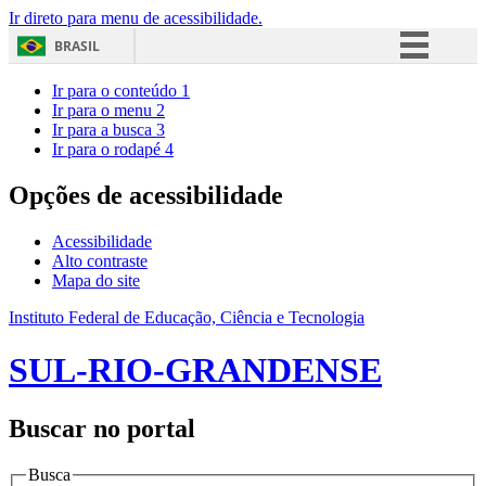
Ir direto para menu de acessibilidade.
BRASIL
Simplifique!
Ir para o conteúdo
1
Ir para o menu
2
Comunica BR
Ir para a busca
3
Ir para o rodapé
4
Participe
Acesso à informação
Opções de acessibilidade
Legislação
Acessibilidade
Canais
Alto contraste
Mapa do site
Instituto Federal de Educação, Ciência e Tecnologia
SUL-RIO-GRANDENSE
Buscar no portal
Busca