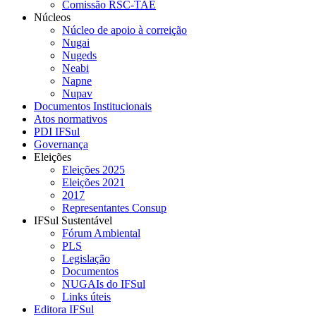
Comissão RSC-TAE
Núcleos
Núcleo de apoio à correição
Nugai
Nugeds
Neabi
Napne
Nupav
Documentos Institucionais
Atos normativos
PDI IFSul
Governança
Eleições
Eleições 2025
Eleições 2021
2017
Representantes Consup
IFSul Sustentável
Fórum Ambiental
PLS
Legislação
Documentos
NUGAIs do IFSul
Links úteis
Editora IFSul