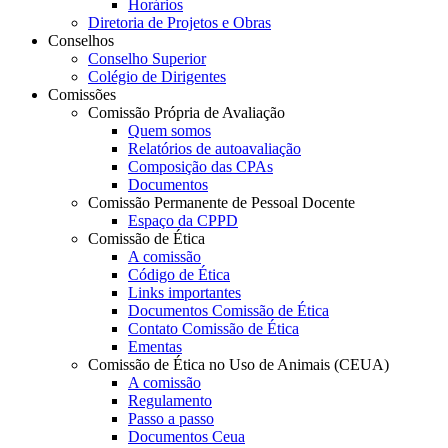
Horários
Diretoria de Projetos e Obras
Conselhos
Conselho Superior
Colégio de Dirigentes
Comissões
Comissão Própria de Avaliação
Quem somos
Relatórios de autoavaliação
Composição das CPAs
Documentos
Comissão Permanente de Pessoal Docente
Espaço da CPPD
Comissão de Ética
A comissão
Código de Ética
Links importantes
Documentos Comissão de Ética
Contato Comissão de Ética
Ementas
Comissão de Ética no Uso de Animais (CEUA)
A comissão
Regulamento
Passo a passo
Documentos Ceua