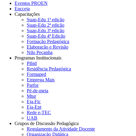
Eventos PROEN
Encceja
Capacitações
Suap-Edu 1ª edição
Suap-Edu 2ª edição
Suap-Edu 3ª edição
Suap-Edu 4ª Edição
Formação Pedagógica
Elaboração e Revisão
Nilo Peçanha
Programas Institucionais
Pibid
Residência Pedagógica
Formaped
Emprega Mais
Parfor
Pé-de-meia
Mtur
Eja-Fic
Eja-Ept
Rede e-TEC
UAB
Grupos de Discussão Pedagógica
Regulamento da Atividade Docente
Organização Didática