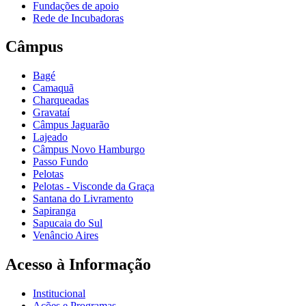
Fundações de apoio
Rede de Incubadoras
Câmpus
Bagé
Camaquã
Charqueadas
Gravataí
Câmpus Jaguarão
Lajeado
Câmpus Novo Hamburgo
Passo Fundo
Pelotas
Pelotas - Visconde da Graça
Santana do Livramento
Sapiranga
Sapucaia do Sul
Venâncio Aires
Acesso à Informação
Institucional
Ações e Programas