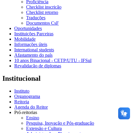
Proficiência
Checklist inscrição
Checklist retorno
Traduções
Documentos CsF
Oportunidades
Instituições Parceiras
Mobilidade
Informações úteis
International students
Afastamento do país
10 anos Binacional - CETP/UTU - IFSul
Revalidação de diplomas
Institucional
Instituto
Organograma
Reitoria
Agenda do Reitor
Pró-reitorias
Ensino
Pesquisa, Inovação e Pós-graduação
Extensão e Cultura