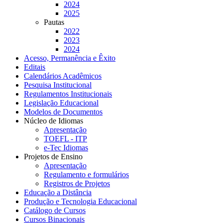
2024
2025
Pautas
2022
2023
2024
Acesso, Permanência e Êxito
Editais
Calendários Acadêmicos
Pesquisa Institucional
Regulamentos Institucionais
Legislação Educacional
Modelos de Documentos
Núcleo de Idiomas
Apresentação
TOEFL - ITP
e-Tec Idiomas
Projetos de Ensino
Apresentação
Regulamento e formulários
Registros de Projetos
Educação a Distância
Produção e Tecnologia Educacional
Catálogo de Cursos
Cursos Binacionais