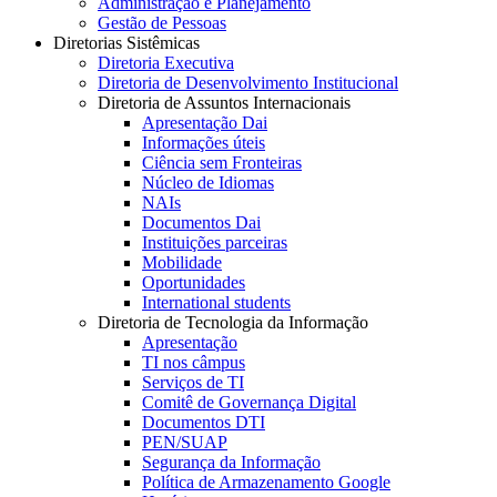
Administração e Planejamento
Gestão de Pessoas
Diretorias Sistêmicas
Diretoria Executiva
Diretoria de Desenvolvimento Institucional
Diretoria de Assuntos Internacionais
Apresentação Dai
Informações úteis
Ciência sem Fronteiras
Núcleo de Idiomas
NAIs
Documentos Dai
Instituições parceiras
Mobilidade
Oportunidades
International students
Diretoria de Tecnologia da Informação
Apresentação
TI nos câmpus
Serviços de TI
Comitê de Governança Digital
Documentos DTI
PEN/SUAP
Segurança da Informação
Política de Armazenamento Google