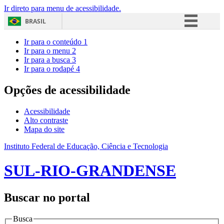
Ir direto para menu de acessibilidade.
BRASIL
Simplifique!
Ir para o conteúdo
1
Ir para o menu
2
Comunica BR
Ir para a busca
3
Ir para o rodapé
4
Participe
Acesso à informação
Opções de acessibilidade
Legislação
Acessibilidade
Canais
Alto contraste
Mapa do site
Instituto Federal de Educação, Ciência e Tecnologia
SUL-RIO-GRANDENSE
Buscar no portal
Busca