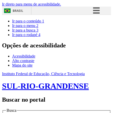
Ir direto para menu de acessibilidade.
BRASIL
Simplifique!
Ir para o conteúdo
1
Ir para o menu
2
Comunica BR
Ir para a busca
3
Ir para o rodapé
4
Participe
Acesso à informação
Opções de acessibilidade
Legislação
Acessibilidade
Canais
Alto contraste
Mapa do site
Instituto Federal de Educação, Ciência e Tecnologia
SUL-RIO-GRANDENSE
Buscar no portal
Busca