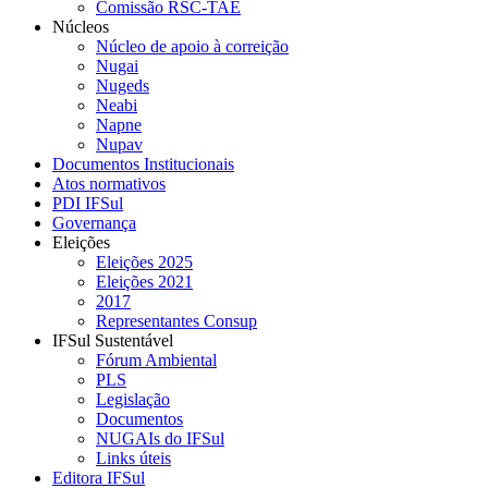
Comissão RSC-TAE
Núcleos
Núcleo de apoio à correição
Nugai
Nugeds
Neabi
Napne
Nupav
Documentos Institucionais
Atos normativos
PDI IFSul
Governança
Eleições
Eleições 2025
Eleições 2021
2017
Representantes Consup
IFSul Sustentável
Fórum Ambiental
PLS
Legislação
Documentos
NUGAIs do IFSul
Links úteis
Editora IFSul