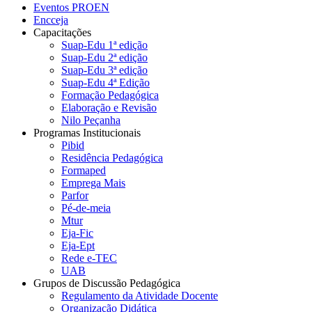
Eventos PROEN
Encceja
Capacitações
Suap-Edu 1ª edição
Suap-Edu 2ª edição
Suap-Edu 3ª edição
Suap-Edu 4ª Edição
Formação Pedagógica
Elaboração e Revisão
Nilo Peçanha
Programas Institucionais
Pibid
Residência Pedagógica
Formaped
Emprega Mais
Parfor
Pé-de-meia
Mtur
Eja-Fic
Eja-Ept
Rede e-TEC
UAB
Grupos de Discussão Pedagógica
Regulamento da Atividade Docente
Organização Didática