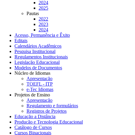
2024
2025
Pautas
2022
2023
2024
Acesso, Permanência e Êxito
Editais
Calendários Acadêmicos
Pesquisa Institucional
Regulamentos Institucionais
Legislação Educacional
Modelos de Documentos
Núcleo de Idiomas
Apresentação
TOEFL - ITP
e-Tec Idiomas
Projetos de Ensino
Apresentação
Regulamento e formulários
Registros de Projetos
Educação a Distância
Produção e Tecnologia Educacional
Catálogo de Cursos
Cursos Binacionais