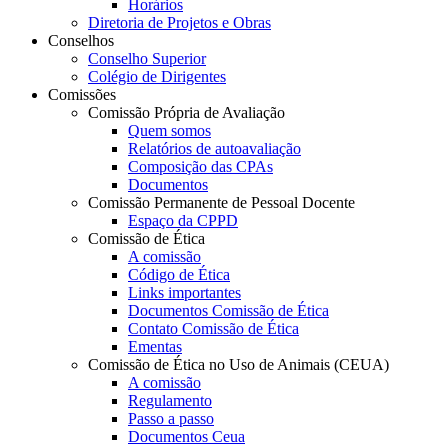
Horários
Diretoria de Projetos e Obras
Conselhos
Conselho Superior
Colégio de Dirigentes
Comissões
Comissão Própria de Avaliação
Quem somos
Relatórios de autoavaliação
Composição das CPAs
Documentos
Comissão Permanente de Pessoal Docente
Espaço da CPPD
Comissão de Ética
A comissão
Código de Ética
Links importantes
Documentos Comissão de Ética
Contato Comissão de Ética
Ementas
Comissão de Ética no Uso de Animais (CEUA)
A comissão
Regulamento
Passo a passo
Documentos Ceua