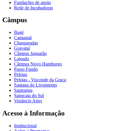
Fundações de apoio
Rede de Incubadoras
Câmpus
Bagé
Camaquã
Charqueadas
Gravataí
Câmpus Jaguarão
Lajeado
Câmpus Novo Hamburgo
Passo Fundo
Pelotas
Pelotas - Visconde da Graça
Santana do Livramento
Sapiranga
Sapucaia do Sul
Venâncio Aires
Acesso à Informação
Institucional
Ações e Programas