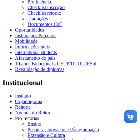
Proficiência
Checklist inscrição
Checklist retorno
Traduções
Documentos CsF
Oportunidades
Instituições Parceiras
Mobilidade
Informações úteis
International students
Afastamento do país
10 anos Binacional - CETP/UTU - IFSul
Revalidação de diplomas
Institucional
Instituto
Organograma
Reitoria
Agenda do Reitor
Pró-reitorias
Ensino
Pesquisa, Inovação e Pós-graduação
Extensão e Cultura