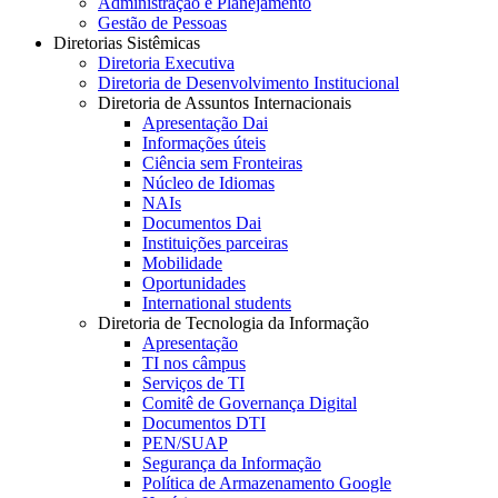
Administração e Planejamento
Gestão de Pessoas
Diretorias Sistêmicas
Diretoria Executiva
Diretoria de Desenvolvimento Institucional
Diretoria de Assuntos Internacionais
Apresentação Dai
Informações úteis
Ciência sem Fronteiras
Núcleo de Idiomas
NAIs
Documentos Dai
Instituições parceiras
Mobilidade
Oportunidades
International students
Diretoria de Tecnologia da Informação
Apresentação
TI nos câmpus
Serviços de TI
Comitê de Governança Digital
Documentos DTI
PEN/SUAP
Segurança da Informação
Política de Armazenamento Google