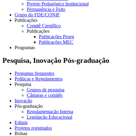
Projeto Pedagógico Institucional
Permanência e êxito
Grupo do FDE/CONIF
Publicações
Comitê Científico
Publicações
Publicações Proen
Publicações MEC
Programas
Pesquisa, Inovação Pós-graduação
Perguntas frequentes
Políticas e Regulamentos
Pesquisa
Grupos de pesquisa
Câmaras e comitês
Inovação
Pós-graduação
Regulamentação Interna
Legislação Educacional
Editais
Projetos registrados
Bolsas