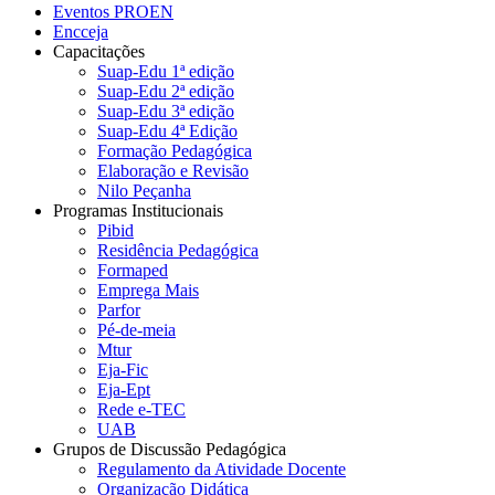
Eventos PROEN
Encceja
Capacitações
Suap-Edu 1ª edição
Suap-Edu 2ª edição
Suap-Edu 3ª edição
Suap-Edu 4ª Edição
Formação Pedagógica
Elaboração e Revisão
Nilo Peçanha
Programas Institucionais
Pibid
Residência Pedagógica
Formaped
Emprega Mais
Parfor
Pé-de-meia
Mtur
Eja-Fic
Eja-Ept
Rede e-TEC
UAB
Grupos de Discussão Pedagógica
Regulamento da Atividade Docente
Organização Didática