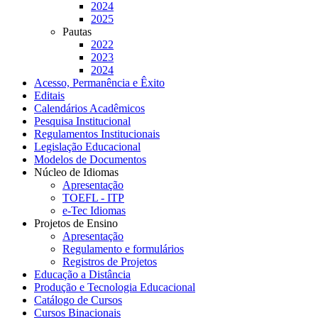
2024
2025
Pautas
2022
2023
2024
Acesso, Permanência e Êxito
Editais
Calendários Acadêmicos
Pesquisa Institucional
Regulamentos Institucionais
Legislação Educacional
Modelos de Documentos
Núcleo de Idiomas
Apresentação
TOEFL - ITP
e-Tec Idiomas
Projetos de Ensino
Apresentação
Regulamento e formulários
Registros de Projetos
Educação a Distância
Produção e Tecnologia Educacional
Catálogo de Cursos
Cursos Binacionais