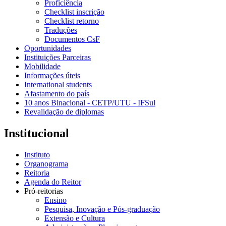
Proficiência
Checklist inscrição
Checklist retorno
Traduções
Documentos CsF
Oportunidades
Instituições Parceiras
Mobilidade
Informações úteis
International students
Afastamento do país
10 anos Binacional - CETP/UTU - IFSul
Revalidação de diplomas
Institucional
Instituto
Organograma
Reitoria
Agenda do Reitor
Pró-reitorias
Ensino
Pesquisa, Inovação e Pós-graduação
Extensão e Cultura