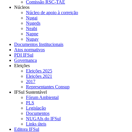
Comissão RSC-TAE
Núcleos
Núcleo de apoio à correição
Nugai
Nugeds
Neabi
Napne
Nupav
Documentos Institucionais
Atos normativos
PDI IFSul
Governança
Eleições
Eleições 2025
Eleições 2021
2017
Representantes Consup
IFSul Sustentável
Fórum Ambiental
PLS
Legislação
Documentos
NUGAIs do IFSul
Links úteis
Editora IFSul