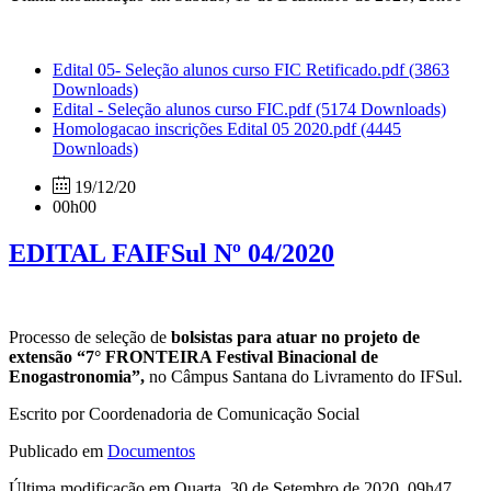
Edital 05- Seleção alunos curso FIC Retificado.pdf
(3863
Downloads)
Edital - Seleção alunos curso FIC.pdf
(5174 Downloads)
Homologacao inscrições Edital 05 2020.pdf
(4445
Downloads)
19/12/20
00h00
EDITAL FAIFSul Nº 04/2020
Processo de seleção de
bolsistas para atuar no projeto de
extensão “7° FRONTEIRA Festival Binacional de
Enogastronomia”,
no Câmpus Santana do Livramento do IFSul.
Escrito por Coordenadoria de Comunicação Social
Publicado em
Documentos
Última modificação em Quarta, 30 de Setembro de 2020, 09h47