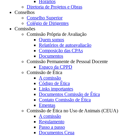
Horários
Diretoria de Projetos e Obras
Conselhos
Conselho Superior
Colégio de Dirigentes
Comissões
Comissão Própria de Avaliação
Quem somos
Relatórios de autoavaliação
Composição das CPAs
Documentos
Comissão Permanente de Pessoal Docente
Espaço da CPPD
Comissão de Ética
A comissão
Código de Ética
Links importantes
Documentos Comissão de Ética
Contato Comissão de Ética
Ementas
Comissão de Ética no Uso de Animais (CEUA)
A comissão
Regulamento
Passo a passo
Documentos Ceua