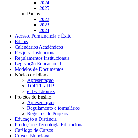
2024
2025
Pautas
2022
2023
2024
Acesso, Permanência e Êxito
Editais
Calendários Acadêmicos
Pesquisa Institucional
Regulamentos Institucionais
Legislação Educacional
Modelos de Documentos
Núcleo de Idiomas
Apresentação
TOEFL - ITP
e-Tec Idiomas
Projetos de Ensino
Apresentação
Regulamento e formulários
Registros de Projetos
Educação a Distância
Produção e Tecnologia Educacional
Catálogo de Cursos
Cursos Binacionais