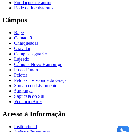
Fundações de apoio
Rede de Incubadoras
Câmpus
Bagé
Camaquã
Charqueadas
Gravataí
Câmpus Jaguarão
Lajeado
Câmpus Novo Hamburgo
Passo Fundo
Pelotas
Pelotas - Visconde da Graça
Santana do Livramento
Sapiranga
Sapucaia do Sul
Venâncio Aires
Acesso à Informação
Institucional
Ações e Programas