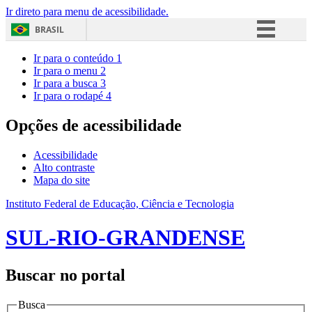
Ir direto para menu de acessibilidade.
BRASIL
Simplifique!
Ir para o conteúdo
1
Ir para o menu
2
Comunica BR
Ir para a busca
3
Ir para o rodapé
4
Participe
Acesso à informação
Opções de acessibilidade
Legislação
Acessibilidade
Canais
Alto contraste
Mapa do site
Instituto Federal de Educação, Ciência e Tecnologia
SUL-RIO-GRANDENSE
Buscar no portal
Busca