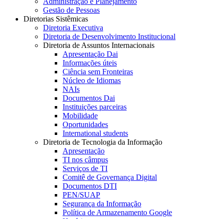
Administração e Planejamento
Gestão de Pessoas
Diretorias Sistêmicas
Diretoria Executiva
Diretoria de Desenvolvimento Institucional
Diretoria de Assuntos Internacionais
Apresentação Dai
Informações úteis
Ciência sem Fronteiras
Núcleo de Idiomas
NAIs
Documentos Dai
Instituições parceiras
Mobilidade
Oportunidades
International students
Diretoria de Tecnologia da Informação
Apresentação
TI nos câmpus
Serviços de TI
Comitê de Governança Digital
Documentos DTI
PEN/SUAP
Segurança da Informação
Política de Armazenamento Google