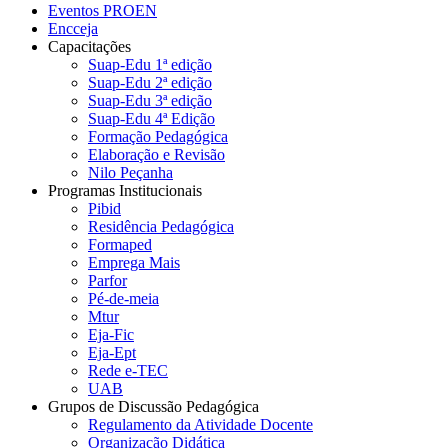
Eventos PROEN
Encceja
Capacitações
Suap-Edu 1ª edição
Suap-Edu 2ª edição
Suap-Edu 3ª edição
Suap-Edu 4ª Edição
Formação Pedagógica
Elaboração e Revisão
Nilo Peçanha
Programas Institucionais
Pibid
Residência Pedagógica
Formaped
Emprega Mais
Parfor
Pé-de-meia
Mtur
Eja-Fic
Eja-Ept
Rede e-TEC
UAB
Grupos de Discussão Pedagógica
Regulamento da Atividade Docente
Organização Didática