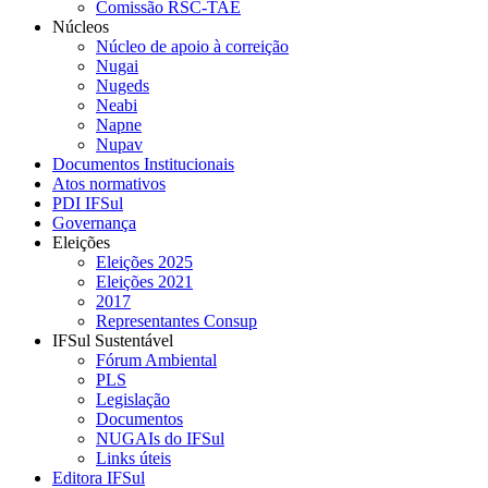
Comissão RSC-TAE
Núcleos
Núcleo de apoio à correição
Nugai
Nugeds
Neabi
Napne
Nupav
Documentos Institucionais
Atos normativos
PDI IFSul
Governança
Eleições
Eleições 2025
Eleições 2021
2017
Representantes Consup
IFSul Sustentável
Fórum Ambiental
PLS
Legislação
Documentos
NUGAIs do IFSul
Links úteis
Editora IFSul