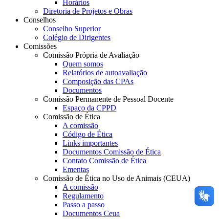
Horários
Diretoria de Projetos e Obras
Conselhos
Conselho Superior
Colégio de Dirigentes
Comissões
Comissão Própria de Avaliação
Quem somos
Relatórios de autoavaliação
Composição das CPAs
Documentos
Comissão Permanente de Pessoal Docente
Espaço da CPPD
Comissão de Ética
A comissão
Código de Ética
Links importantes
Documentos Comissão de Ética
Contato Comissão de Ética
Ementas
Comissão de Ética no Uso de Animais (CEUA)
A comissão
Regulamento
Passo a passo
Documentos Ceua