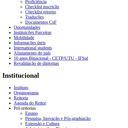
Proficiência
Checklist inscrição
Checklist retorno
Traduções
Documentos CsF
Oportunidades
Instituições Parceiras
Mobilidade
Informações úteis
International students
Afastamento do país
10 anos Binacional - CETP/UTU - IFSul
Revalidação de diplomas
Institucional
Instituto
Organograma
Reitoria
Agenda do Reitor
Pró-reitorias
Ensino
Pesquisa, Inovação e Pós-graduação
Extensão e Cultura