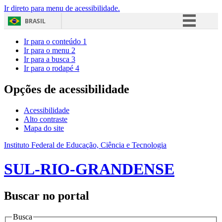
Ir direto para menu de acessibilidade.
BRASIL
Simplifique!
Ir para o conteúdo
1
Ir para o menu
2
Comunica BR
Ir para a busca
3
Ir para o rodapé
4
Participe
Acesso à informação
Opções de acessibilidade
Legislação
Acessibilidade
Canais
Alto contraste
Mapa do site
Instituto Federal de Educação, Ciência e Tecnologia
SUL-RIO-GRANDENSE
Buscar no portal
Busca