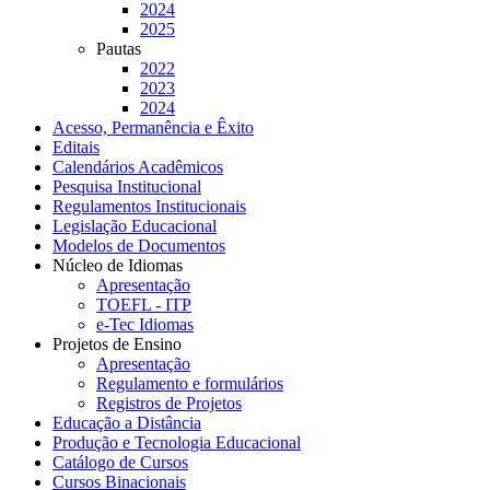
2024
2025
Pautas
2022
2023
2024
Acesso, Permanência e Êxito
Editais
Calendários Acadêmicos
Pesquisa Institucional
Regulamentos Institucionais
Legislação Educacional
Modelos de Documentos
Núcleo de Idiomas
Apresentação
TOEFL - ITP
e-Tec Idiomas
Projetos de Ensino
Apresentação
Regulamento e formulários
Registros de Projetos
Educação a Distância
Produção e Tecnologia Educacional
Catálogo de Cursos
Cursos Binacionais