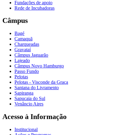
Fundações de apoio
Rede de Incubadoras
Câmpus
Bagé
Camaquã
Charqueadas
Gravataí
Câmpus Jaguarão
Lajeado
Câmpus Novo Hamburgo
Passo Fundo
Pelotas
Pelotas - Visconde da Graça
Santana do Livramento
Sapiranga
Sapucaia do Sul
Venâncio Aires
Acesso à Informação
Institucional
Ações e Programas