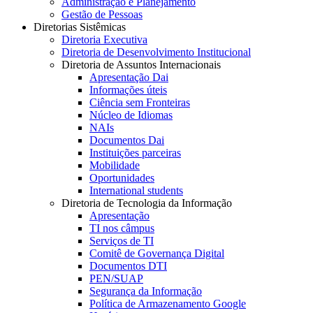
Administração e Planejamento
Gestão de Pessoas
Diretorias Sistêmicas
Diretoria Executiva
Diretoria de Desenvolvimento Institucional
Diretoria de Assuntos Internacionais
Apresentação Dai
Informações úteis
Ciência sem Fronteiras
Núcleo de Idiomas
NAIs
Documentos Dai
Instituições parceiras
Mobilidade
Oportunidades
International students
Diretoria de Tecnologia da Informação
Apresentação
TI nos câmpus
Serviços de TI
Comitê de Governança Digital
Documentos DTI
PEN/SUAP
Segurança da Informação
Política de Armazenamento Google