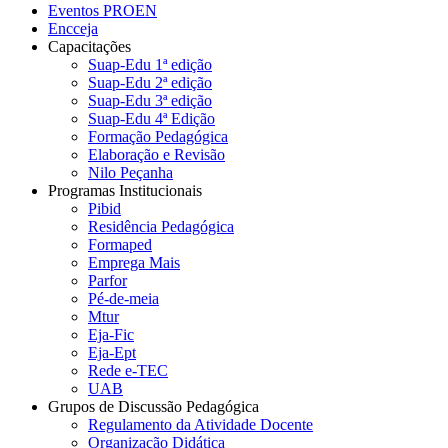
Eventos PROEN
Encceja
Capacitações
Suap-Edu 1ª edição
Suap-Edu 2ª edição
Suap-Edu 3ª edição
Suap-Edu 4ª Edição
Formação Pedagógica
Elaboração e Revisão
Nilo Peçanha
Programas Institucionais
Pibid
Residência Pedagógica
Formaped
Emprega Mais
Parfor
Pé-de-meia
Mtur
Eja-Fic
Eja-Ept
Rede e-TEC
UAB
Grupos de Discussão Pedagógica
Regulamento da Atividade Docente
Organização Didática