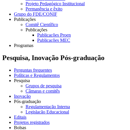
Projeto Pedagógico Institucional
Permanência e êxito
Grupo do FDE/CONIF
Publicações
Comitê Científico
Publicações
Publicações Proen
Publicações MEC
Programas
Pesquisa, Inovação Pós-graduação
Perguntas frequentes
Políticas e Regulamentos
Pesquisa
Grupos de pesquisa
Câmaras e comitês
Inovação
Pós-graduação
Regulamentação Interna
Legislação Educacional
Editais
Projetos registrados
Bolsas