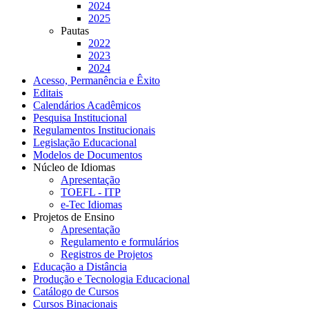
2024
2025
Pautas
2022
2023
2024
Acesso, Permanência e Êxito
Editais
Calendários Acadêmicos
Pesquisa Institucional
Regulamentos Institucionais
Legislação Educacional
Modelos de Documentos
Núcleo de Idiomas
Apresentação
TOEFL - ITP
e-Tec Idiomas
Projetos de Ensino
Apresentação
Regulamento e formulários
Registros de Projetos
Educação a Distância
Produção e Tecnologia Educacional
Catálogo de Cursos
Cursos Binacionais