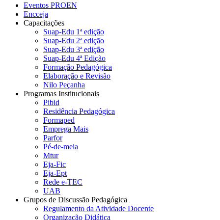
Eventos PROEN
Encceja
Capacitações
Suap-Edu 1ª edição
Suap-Edu 2ª edição
Suap-Edu 3ª edição
Suap-Edu 4ª Edição
Formação Pedagógica
Elaboração e Revisão
Nilo Peçanha
Programas Institucionais
Pibid
Residência Pedagógica
Formaped
Emprega Mais
Parfor
Pé-de-meia
Mtur
Eja-Fic
Eja-Ept
Rede e-TEC
UAB
Grupos de Discussão Pedagógica
Regulamento da Atividade Docente
Organização Didática