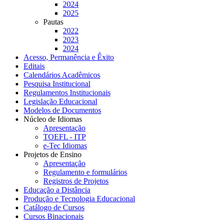
2024
2025
Pautas
2022
2023
2024
Acesso, Permanência e Êxito
Editais
Calendários Acadêmicos
Pesquisa Institucional
Regulamentos Institucionais
Legislação Educacional
Modelos de Documentos
Núcleo de Idiomas
Apresentação
TOEFL - ITP
e-Tec Idiomas
Projetos de Ensino
Apresentação
Regulamento e formulários
Registros de Projetos
Educação a Distância
Produção e Tecnologia Educacional
Catálogo de Cursos
Cursos Binacionais