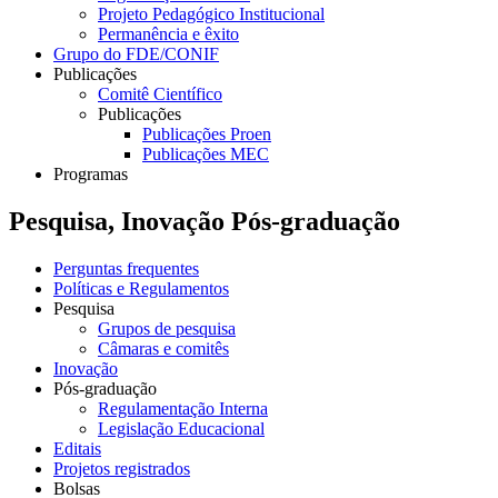
Projeto Pedagógico Institucional
Permanência e êxito
Grupo do FDE/CONIF
Publicações
Comitê Científico
Publicações
Publicações Proen
Publicações MEC
Programas
Pesquisa, Inovação Pós-graduação
Perguntas frequentes
Políticas e Regulamentos
Pesquisa
Grupos de pesquisa
Câmaras e comitês
Inovação
Pós-graduação
Regulamentação Interna
Legislação Educacional
Editais
Projetos registrados
Bolsas