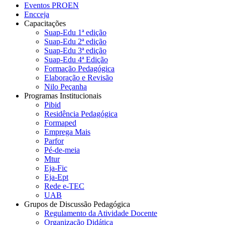
Eventos PROEN
Encceja
Capacitações
Suap-Edu 1ª edição
Suap-Edu 2ª edição
Suap-Edu 3ª edição
Suap-Edu 4ª Edição
Formação Pedagógica
Elaboração e Revisão
Nilo Peçanha
Programas Institucionais
Pibid
Residência Pedagógica
Formaped
Emprega Mais
Parfor
Pé-de-meia
Mtur
Eja-Fic
Eja-Ept
Rede e-TEC
UAB
Grupos de Discussão Pedagógica
Regulamento da Atividade Docente
Organização Didática