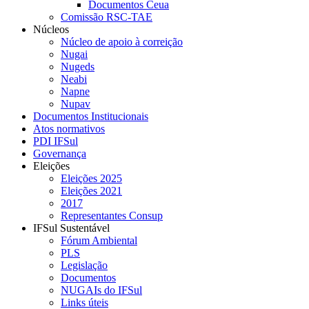
Documentos Ceua
Comissão RSC-TAE
Núcleos
Núcleo de apoio à correição
Nugai
Nugeds
Neabi
Napne
Nupav
Documentos Institucionais
Atos normativos
PDI IFSul
Governança
Eleições
Eleições 2025
Eleições 2021
2017
Representantes Consup
IFSul Sustentável
Fórum Ambiental
PLS
Legislação
Documentos
NUGAIs do IFSul
Links úteis