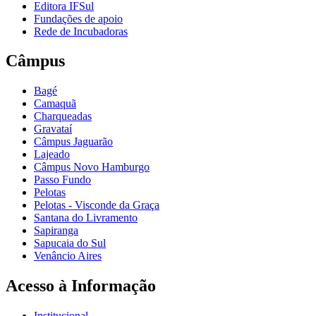
Editora IFSul
Fundações de apoio
Rede de Incubadoras
Câmpus
Bagé
Camaquã
Charqueadas
Gravataí
Câmpus Jaguarão
Lajeado
Câmpus Novo Hamburgo
Passo Fundo
Pelotas
Pelotas - Visconde da Graça
Santana do Livramento
Sapiranga
Sapucaia do Sul
Venâncio Aires
Acesso à Informação
Institucional