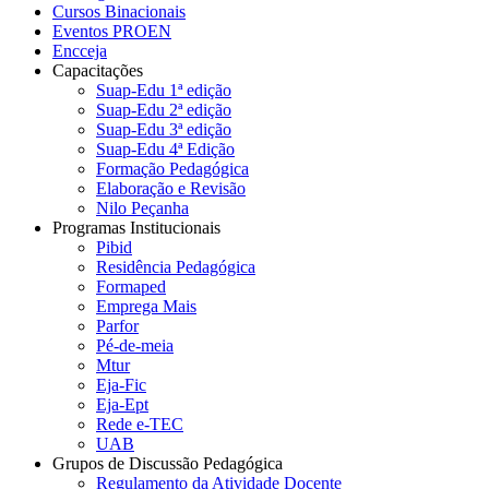
Cursos Binacionais
Eventos PROEN
Encceja
Capacitações
Suap-Edu 1ª edição
Suap-Edu 2ª edição
Suap-Edu 3ª edição
Suap-Edu 4ª Edição
Formação Pedagógica
Elaboração e Revisão
Nilo Peçanha
Programas Institucionais
Pibid
Residência Pedagógica
Formaped
Emprega Mais
Parfor
Pé-de-meia
Mtur
Eja-Fic
Eja-Ept
Rede e-TEC
UAB
Grupos de Discussão Pedagógica
Regulamento da Atividade Docente