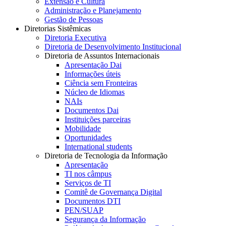
Extensão e Cultura
Administração e Planejamento
Gestão de Pessoas
Diretorias Sistêmicas
Diretoria Executiva
Diretoria de Desenvolvimento Institucional
Diretoria de Assuntos Internacionais
Apresentação Dai
Informações úteis
Ciência sem Fronteiras
Núcleo de Idiomas
NAIs
Documentos Dai
Instituições parceiras
Mobilidade
Oportunidades
International students
Diretoria de Tecnologia da Informação
Apresentação
TI nos câmpus
Serviços de TI
Comitê de Governança Digital
Documentos DTI
PEN/SUAP
Segurança da Informação