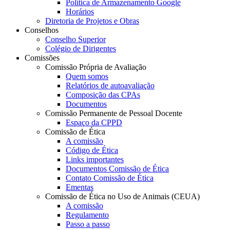
Política de Armazenamento Google
Horários
Diretoria de Projetos e Obras
Conselhos
Conselho Superior
Colégio de Dirigentes
Comissões
Comissão Própria de Avaliação
Quem somos
Relatórios de autoavaliação
Composição das CPAs
Documentos
Comissão Permanente de Pessoal Docente
Espaço da CPPD
Comissão de Ética
A comissão
Código de Ética
Links importantes
Documentos Comissão de Ética
Contato Comissão de Ética
Ementas
Comissão de Ética no Uso de Animais (CEUA)
A comissão
Regulamento
Passo a passo