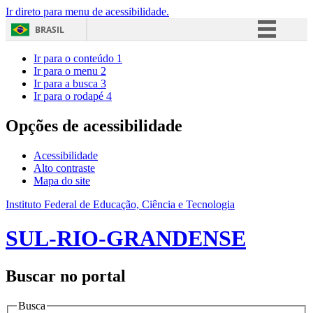
Ir direto para menu de acessibilidade.
BRASIL
Simplifique!
Ir para o conteúdo
1
Ir para o menu
2
Comunica BR
Ir para a busca
3
Ir para o rodapé
4
Participe
Acesso à informação
Opções de acessibilidade
Legislação
Acessibilidade
Canais
Alto contraste
Mapa do site
Instituto Federal de Educação, Ciência e Tecnologia
SUL-RIO-GRANDENSE
Buscar no portal
Busca