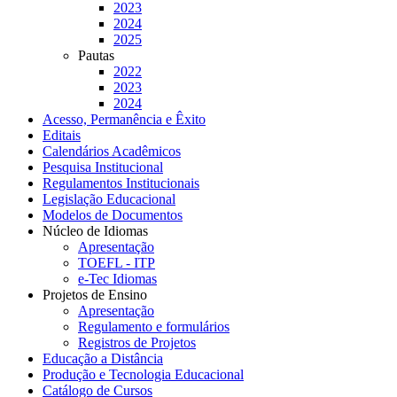
2023
2024
2025
Pautas
2022
2023
2024
Acesso, Permanência e Êxito
Editais
Calendários Acadêmicos
Pesquisa Institucional
Regulamentos Institucionais
Legislação Educacional
Modelos de Documentos
Núcleo de Idiomas
Apresentação
TOEFL - ITP
e-Tec Idiomas
Projetos de Ensino
Apresentação
Regulamento e formulários
Registros de Projetos
Educação a Distância
Produção e Tecnologia Educacional
Catálogo de Cursos