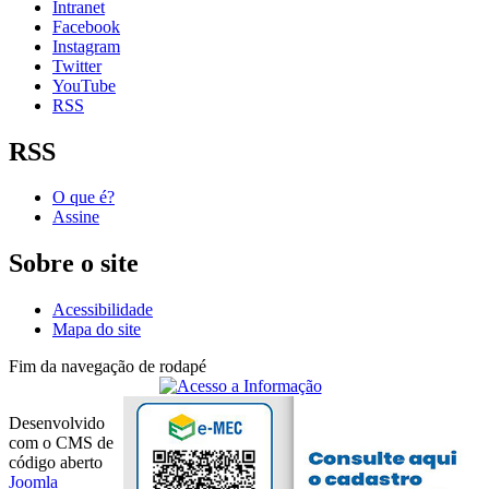
Intranet
Facebook
Instagram
Twitter
YouTube
RSS
RSS
O que é?
Assine
Sobre o site
Acessibilidade
Mapa do site
Fim da navegação de rodapé
Desenvolvido
com o CMS de
código aberto
Joomla