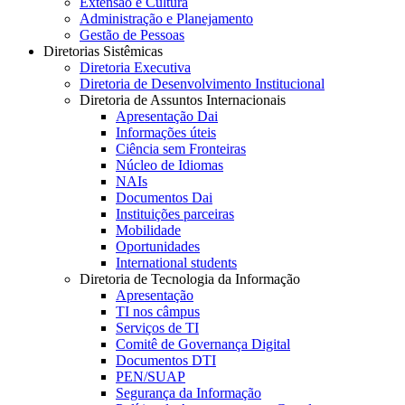
Extensão e Cultura
Administração e Planejamento
Gestão de Pessoas
Diretorias Sistêmicas
Diretoria Executiva
Diretoria de Desenvolvimento Institucional
Diretoria de Assuntos Internacionais
Apresentação Dai
Informações úteis
Ciência sem Fronteiras
Núcleo de Idiomas
NAIs
Documentos Dai
Instituições parceiras
Mobilidade
Oportunidades
International students
Diretoria de Tecnologia da Informação
Apresentação
TI nos câmpus
Serviços de TI
Comitê de Governança Digital
Documentos DTI
PEN/SUAP
Segurança da Informação