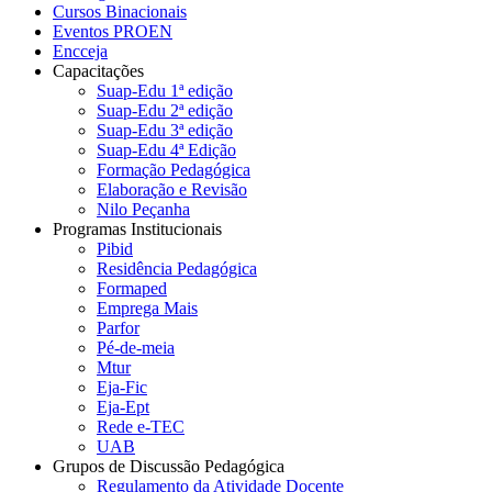
Cursos Binacionais
Eventos PROEN
Encceja
Capacitações
Suap-Edu 1ª edição
Suap-Edu 2ª edição
Suap-Edu 3ª edição
Suap-Edu 4ª Edição
Formação Pedagógica
Elaboração e Revisão
Nilo Peçanha
Programas Institucionais
Pibid
Residência Pedagógica
Formaped
Emprega Mais
Parfor
Pé-de-meia
Mtur
Eja-Fic
Eja-Ept
Rede e-TEC
UAB
Grupos de Discussão Pedagógica
Regulamento da Atividade Docente