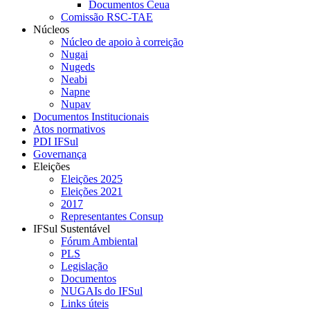
Documentos Ceua
Comissão RSC-TAE
Núcleos
Núcleo de apoio à correição
Nugai
Nugeds
Neabi
Napne
Nupav
Documentos Institucionais
Atos normativos
PDI IFSul
Governança
Eleições
Eleições 2025
Eleições 2021
2017
Representantes Consup
IFSul Sustentável
Fórum Ambiental
PLS
Legislação
Documentos
NUGAIs do IFSul
Links úteis