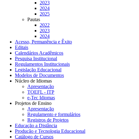
2023
2024
2025
Pautas
2022
2023
2024
Acesso, Permanência e Êxito
Editais
Calendários Acadêmicos
Pesquisa Institucional
Regulamentos Institucionais
Legislação Educacional
Modelos de Documentos
Núcleo de Idiomas
Apresentação
TOEFL - ITP
e-Tec Idiomas
Projetos de Ensino
Apresentação
Regulamento e formulários
Registros de Projetos
Educação a Distância
Produção e Tecnologia Educacional
Catálogo de Cursos