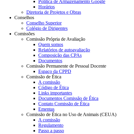
Política de Armazenamento Google
Horários
Diretoria de Projetos e Obras
Conselhos
Conselho Superior
Colégio de Dirigentes
Comissões
Comissão Própria de Avaliação
Quem somos
Relatórios de autoavaliação
Composição das CPAs
Documentos
Comissão Permanente de Pessoal Docente
Espaço da CPPD
Comissão de Ética
A comissão
Código de Ética
Links importantes
Documentos Comissão de Ética
Contato Comissão de Ética
Ementas
Comissão de Ética no Uso de Animais (CEUA)
A comissão
Regulamento
Passo a passo