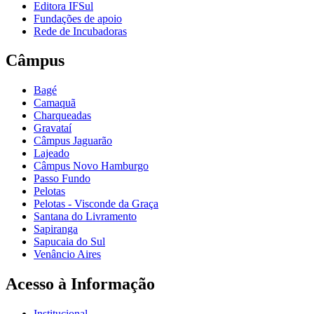
Editora IFSul
Fundações de apoio
Rede de Incubadoras
Câmpus
Bagé
Camaquã
Charqueadas
Gravataí
Câmpus Jaguarão
Lajeado
Câmpus Novo Hamburgo
Passo Fundo
Pelotas
Pelotas - Visconde da Graça
Santana do Livramento
Sapiranga
Sapucaia do Sul
Venâncio Aires
Acesso à Informação
Institucional