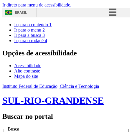
Ir direto para menu de acessibilidade.
BRASIL
Simplifique!
Ir para o conteúdo
1
Ir para o menu
2
Comunica BR
Ir para a busca
3
Ir para o rodapé
4
Participe
Acesso à informação
Opções de acessibilidade
Legislação
Acessibilidade
Canais
Alto contraste
Mapa do site
Instituto Federal de Educação, Ciência e Tecnologia
SUL-RIO-GRANDENSE
Buscar no portal
Busca