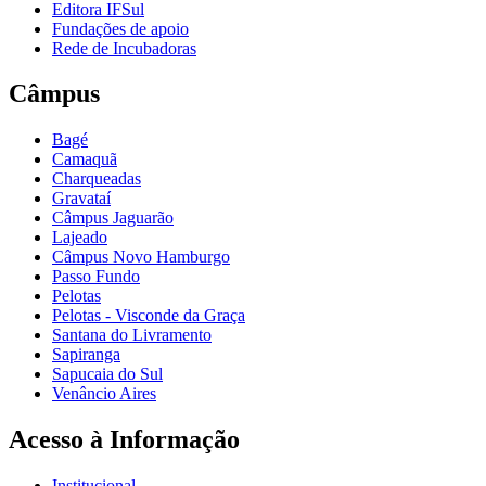
Editora IFSul
Fundações de apoio
Rede de Incubadoras
Câmpus
Bagé
Camaquã
Charqueadas
Gravataí
Câmpus Jaguarão
Lajeado
Câmpus Novo Hamburgo
Passo Fundo
Pelotas
Pelotas - Visconde da Graça
Santana do Livramento
Sapiranga
Sapucaia do Sul
Venâncio Aires
Acesso à Informação
Institucional