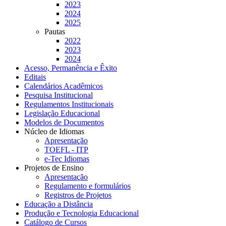
2023
2024
2025
Pautas
2022
2023
2024
Acesso, Permanência e Êxito
Editais
Calendários Acadêmicos
Pesquisa Institucional
Regulamentos Institucionais
Legislação Educacional
Modelos de Documentos
Núcleo de Idiomas
Apresentação
TOEFL - ITP
e-Tec Idiomas
Projetos de Ensino
Apresentação
Regulamento e formulários
Registros de Projetos
Educação a Distância
Produção e Tecnologia Educacional
Catálogo de Cursos