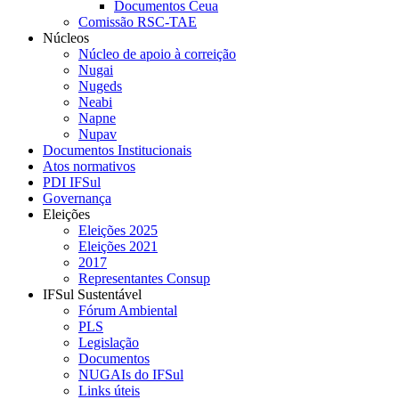
Documentos Ceua
Comissão RSC-TAE
Núcleos
Núcleo de apoio à correição
Nugai
Nugeds
Neabi
Napne
Nupav
Documentos Institucionais
Atos normativos
PDI IFSul
Governança
Eleições
Eleições 2025
Eleições 2021
2017
Representantes Consup
IFSul Sustentável
Fórum Ambiental
PLS
Legislação
Documentos
NUGAIs do IFSul
Links úteis