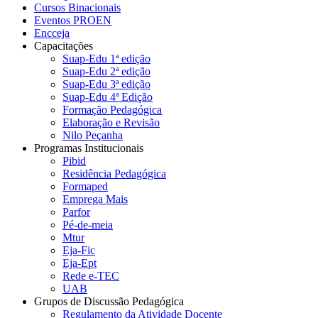
Cursos Binacionais
Eventos PROEN
Encceja
Capacitações
Suap-Edu 1ª edição
Suap-Edu 2ª edição
Suap-Edu 3ª edição
Suap-Edu 4ª Edição
Formação Pedagógica
Elaboração e Revisão
Nilo Peçanha
Programas Institucionais
Pibid
Residência Pedagógica
Formaped
Emprega Mais
Parfor
Pé-de-meia
Mtur
Eja-Fic
Eja-Ept
Rede e-TEC
UAB
Grupos de Discussão Pedagógica
Regulamento da Atividade Docente