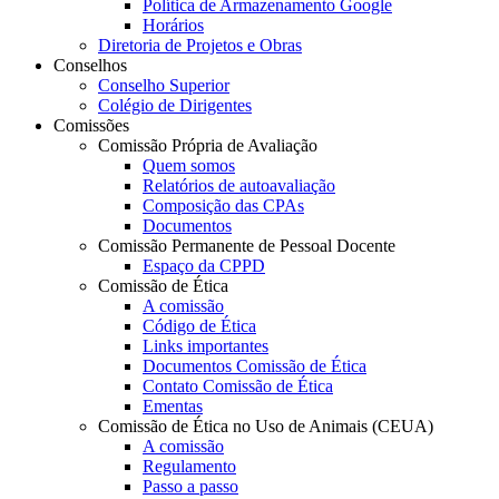
Política de Armazenamento Google
Horários
Diretoria de Projetos e Obras
Conselhos
Conselho Superior
Colégio de Dirigentes
Comissões
Comissão Própria de Avaliação
Quem somos
Relatórios de autoavaliação
Composição das CPAs
Documentos
Comissão Permanente de Pessoal Docente
Espaço da CPPD
Comissão de Ética
A comissão
Código de Ética
Links importantes
Documentos Comissão de Ética
Contato Comissão de Ética
Ementas
Comissão de Ética no Uso de Animais (CEUA)
A comissão
Regulamento
Passo a passo