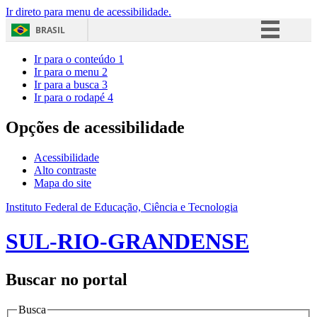
Ir direto para menu de acessibilidade.
BRASIL
Simplifique!
Ir para o conteúdo
1
Ir para o menu
2
Comunica BR
Ir para a busca
3
Ir para o rodapé
4
Participe
Acesso à informação
Opções de acessibilidade
Legislação
Acessibilidade
Canais
Alto contraste
Mapa do site
Instituto Federal de Educação, Ciência e Tecnologia
SUL-RIO-GRANDENSE
Buscar no portal
Busca