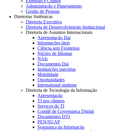
Extensão e Cultura
Administração e Planejamento
Gestão de Pessoas
Diretorias Sistêmicas
Diretoria Executiva
Diretoria de Desenvolvimento Institucional
Diretoria de Assuntos Internacionais
Apresentação Dai
Informações úteis
Ciência sem Fronteiras
Núcleo de Idiomas
NAIs
Documentos Dai
Instituições parceiras
Mobilidade
Oportunidades
International students
Diretoria de Tecnologia da Informação
Apresentação
TI nos câmpus
Serviços de TI
Comitê de Governança Digital
Documentos DTI
PEN/SUAP
Segurança da Informação