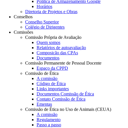
Política de Armazenamento Google
Horários
Diretoria de Projetos e Obras
Conselhos
Conselho Superior
Colégio de Dirigentes
Comissões
Comissão Própria de Avaliação
Quem somos
Relatórios de autoavaliação
Composição das CPAs
Documentos
Comissão Permanente de Pessoal Docente
Espaço da CPPD
Comissão de Ética
A comissão
Código de Ética
Links importantes
Documentos Comissão de Ética
Contato Comissão de Ética
Ementas
Comissão de Ética no Uso de Animais (CEUA)
A comissão
Regulamento
Passo a passo