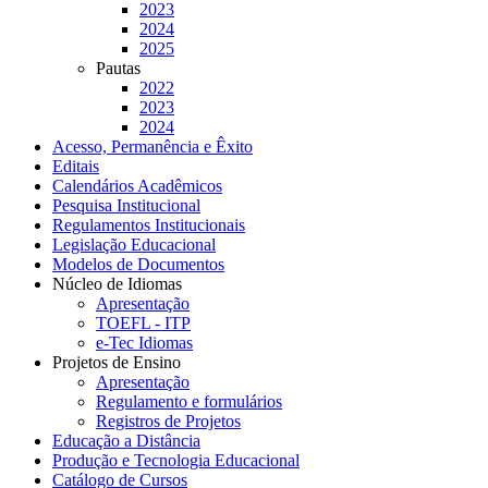
2023
2024
2025
Pautas
2022
2023
2024
Acesso, Permanência e Êxito
Editais
Calendários Acadêmicos
Pesquisa Institucional
Regulamentos Institucionais
Legislação Educacional
Modelos de Documentos
Núcleo de Idiomas
Apresentação
TOEFL - ITP
e-Tec Idiomas
Projetos de Ensino
Apresentação
Regulamento e formulários
Registros de Projetos
Educação a Distância
Produção e Tecnologia Educacional
Catálogo de Cursos