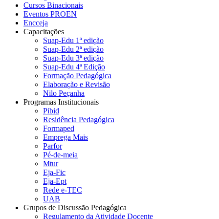
Cursos Binacionais
Eventos PROEN
Encceja
Capacitações
Suap-Edu 1ª edição
Suap-Edu 2ª edição
Suap-Edu 3ª edição
Suap-Edu 4ª Edição
Formação Pedagógica
Elaboração e Revisão
Nilo Peçanha
Programas Institucionais
Pibid
Residência Pedagógica
Formaped
Emprega Mais
Parfor
Pé-de-meia
Mtur
Eja-Fic
Eja-Ept
Rede e-TEC
UAB
Grupos de Discussão Pedagógica
Regulamento da Atividade Docente