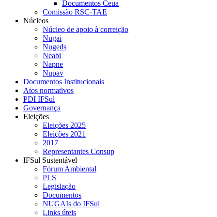
Documentos Ceua
Comissão RSC-TAE
Núcleos
Núcleo de apoio à correição
Nugai
Nugeds
Neabi
Napne
Nupav
Documentos Institucionais
Atos normativos
PDI IFSul
Governança
Eleições
Eleições 2025
Eleições 2021
2017
Representantes Consup
IFSul Sustentável
Fórum Ambiental
PLS
Legislação
Documentos
NUGAIs do IFSul
Links úteis