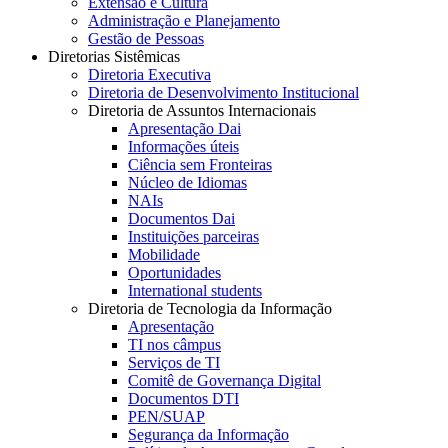
Extensão e Cultura
Administração e Planejamento
Gestão de Pessoas
Diretorias Sistêmicas
Diretoria Executiva
Diretoria de Desenvolvimento Institucional
Diretoria de Assuntos Internacionais
Apresentação Dai
Informações úteis
Ciência sem Fronteiras
Núcleo de Idiomas
NAIs
Documentos Dai
Instituições parceiras
Mobilidade
Oportunidades
International students
Diretoria de Tecnologia da Informação
Apresentação
TI nos câmpus
Serviços de TI
Comitê de Governança Digital
Documentos DTI
PEN/SUAP
Segurança da Informação