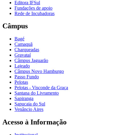
Editora IFSul
Fundações de apoio
Rede de Incubadoras
Câmpus
Bagé
Camaquã
Charqueadas
Gravataí
Câmpus Jaguarão
Lajeado
Câmpus Novo Hamburgo
Passo Fundo
Pelotas
Pelotas - Visconde da Graça
Santana do Livramento
Sapiranga
Sapucaia do Sul
Venâncio Aires
Acesso à Informação
Institucional