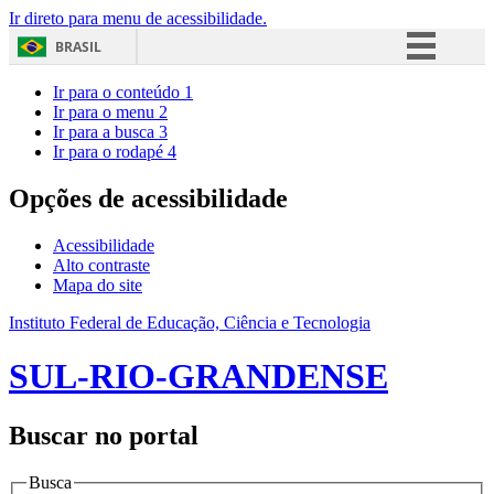
Ir direto para menu de acessibilidade.
BRASIL
Simplifique!
Ir para o conteúdo
1
Ir para o menu
2
Comunica BR
Ir para a busca
3
Ir para o rodapé
4
Participe
Acesso à informação
Opções de acessibilidade
Legislação
Acessibilidade
Canais
Alto contraste
Mapa do site
Instituto Federal de Educação, Ciência e Tecnologia
SUL-RIO-GRANDENSE
Buscar no portal
Busca