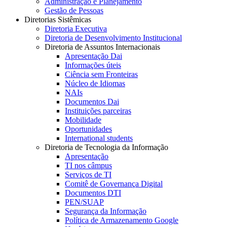
Administração e Planejamento
Gestão de Pessoas
Diretorias Sistêmicas
Diretoria Executiva
Diretoria de Desenvolvimento Institucional
Diretoria de Assuntos Internacionais
Apresentação Dai
Informações úteis
Ciência sem Fronteiras
Núcleo de Idiomas
NAIs
Documentos Dai
Instituições parceiras
Mobilidade
Oportunidades
International students
Diretoria de Tecnologia da Informação
Apresentação
TI nos câmpus
Serviços de TI
Comitê de Governança Digital
Documentos DTI
PEN/SUAP
Segurança da Informação
Política de Armazenamento Google