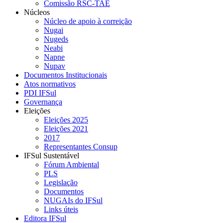
Comissão RSC-TAE
Núcleos
Núcleo de apoio à correição
Nugai
Nugeds
Neabi
Napne
Nupav
Documentos Institucionais
Atos normativos
PDI IFSul
Governança
Eleições
Eleições 2025
Eleições 2021
2017
Representantes Consup
IFSul Sustentável
Fórum Ambiental
PLS
Legislação
Documentos
NUGAIs do IFSul
Links úteis
Editora IFSul