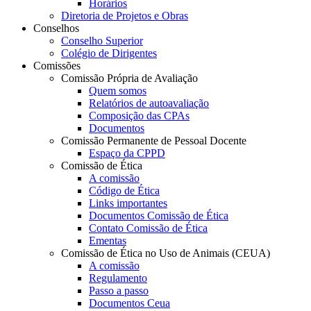
Horários
Diretoria de Projetos e Obras
Conselhos
Conselho Superior
Colégio de Dirigentes
Comissões
Comissão Própria de Avaliação
Quem somos
Relatórios de autoavaliação
Composição das CPAs
Documentos
Comissão Permanente de Pessoal Docente
Espaço da CPPD
Comissão de Ética
A comissão
Código de Ética
Links importantes
Documentos Comissão de Ética
Contato Comissão de Ética
Ementas
Comissão de Ética no Uso de Animais (CEUA)
A comissão
Regulamento
Passo a passo
Documentos Ceua