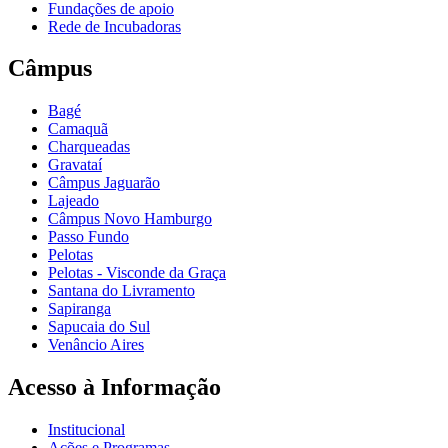
Fundações de apoio
Rede de Incubadoras
Câmpus
Bagé
Camaquã
Charqueadas
Gravataí
Câmpus Jaguarão
Lajeado
Câmpus Novo Hamburgo
Passo Fundo
Pelotas
Pelotas - Visconde da Graça
Santana do Livramento
Sapiranga
Sapucaia do Sul
Venâncio Aires
Acesso à Informação
Institucional
Ações e Programas