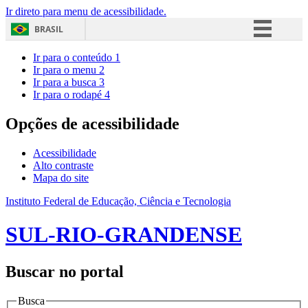
Ir direto para menu de acessibilidade.
BRASIL
Simplifique!
Ir para o conteúdo
1
Ir para o menu
2
Comunica BR
Ir para a busca
3
Ir para o rodapé
4
Participe
Acesso à informação
Opções de acessibilidade
Legislação
Acessibilidade
Canais
Alto contraste
Mapa do site
Instituto Federal de Educação, Ciência e Tecnologia
SUL-RIO-GRANDENSE
Buscar no portal
Busca