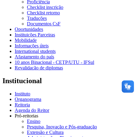
Proficiência
Checklist inscrição
Checklist retorno
Traduções
Documentos CsF
Oportunidades
Instituições Parceiras
Mobilidade
Informações úteis
International students
Afastamento do país
10 anos Binacional - CETP/UTU - IFSul
Revalidação de diplomas
Institucional
Instituto
Organograma
Reitoria
Agenda do Reitor
Pró-reitorias
Ensino
Pesquisa, Inovação e Pós-graduação
Extensão e Cultura