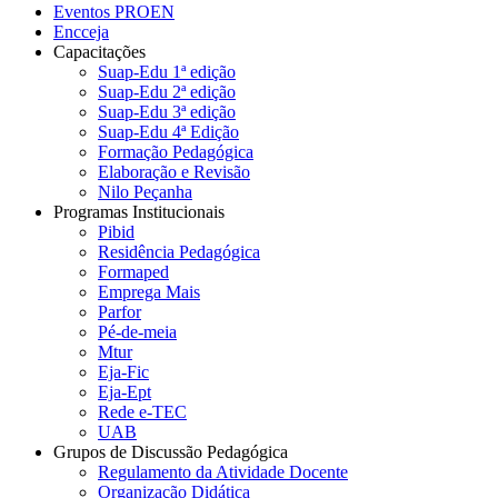
Eventos PROEN
Encceja
Capacitações
Suap-Edu 1ª edição
Suap-Edu 2ª edição
Suap-Edu 3ª edição
Suap-Edu 4ª Edição
Formação Pedagógica
Elaboração e Revisão
Nilo Peçanha
Programas Institucionais
Pibid
Residência Pedagógica
Formaped
Emprega Mais
Parfor
Pé-de-meia
Mtur
Eja-Fic
Eja-Ept
Rede e-TEC
UAB
Grupos de Discussão Pedagógica
Regulamento da Atividade Docente
Organização Didática