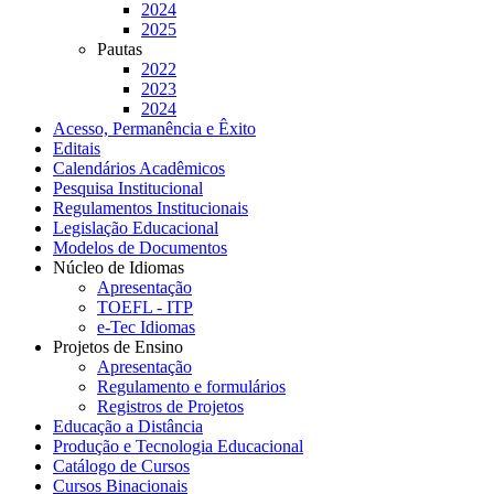
2024
2025
Pautas
2022
2023
2024
Acesso, Permanência e Êxito
Editais
Calendários Acadêmicos
Pesquisa Institucional
Regulamentos Institucionais
Legislação Educacional
Modelos de Documentos
Núcleo de Idiomas
Apresentação
TOEFL - ITP
e-Tec Idiomas
Projetos de Ensino
Apresentação
Regulamento e formulários
Registros de Projetos
Educação a Distância
Produção e Tecnologia Educacional
Catálogo de Cursos
Cursos Binacionais