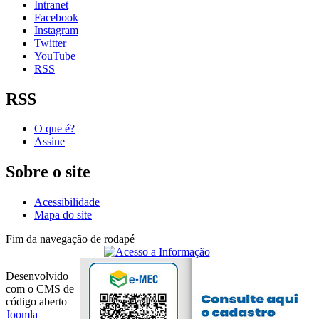
Intranet
Facebook
Instagram
Twitter
YouTube
RSS
RSS
O que é?
Assine
Sobre o site
Acessibilidade
Mapa do site
Fim da navegação de rodapé
Desenvolvido
com o CMS de
código aberto
Joomla