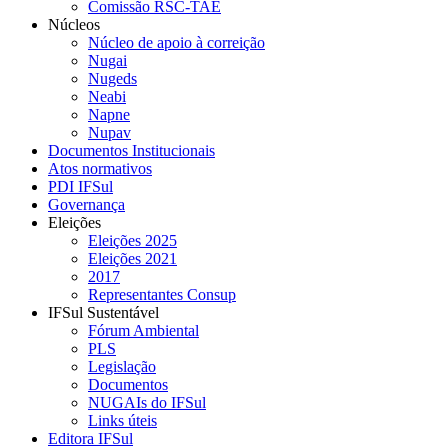
Comissão RSC-TAE
Núcleos
Núcleo de apoio à correição
Nugai
Nugeds
Neabi
Napne
Nupav
Documentos Institucionais
Atos normativos
PDI IFSul
Governança
Eleições
Eleições 2025
Eleições 2021
2017
Representantes Consup
IFSul Sustentável
Fórum Ambiental
PLS
Legislação
Documentos
NUGAIs do IFSul
Links úteis
Editora IFSul