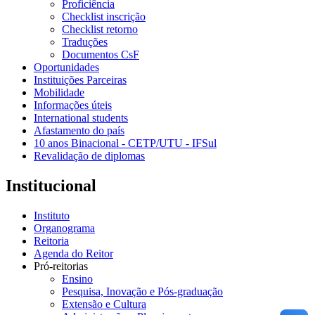
Proficiência
Checklist inscrição
Checklist retorno
Traduções
Documentos CsF
Oportunidades
Instituições Parceiras
Mobilidade
Informações úteis
International students
Afastamento do país
10 anos Binacional - CETP/UTU - IFSul
Revalidação de diplomas
Institucional
Instituto
Organograma
Reitoria
Agenda do Reitor
Pró-reitorias
Ensino
Pesquisa, Inovação e Pós-graduação
Extensão e Cultura