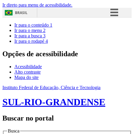
Ir direto para menu de acessibilidade.
BRASIL
Simplifique!
Ir para o conteúdo
1
Ir para o menu
2
Comunica BR
Ir para a busca
3
Ir para o rodapé
4
Participe
Acesso à informação
Opções de acessibilidade
Legislação
Acessibilidade
Canais
Alto contraste
Mapa do site
Instituto Federal de Educação, Ciência e Tecnologia
SUL-RIO-GRANDENSE
Buscar no portal
Busca