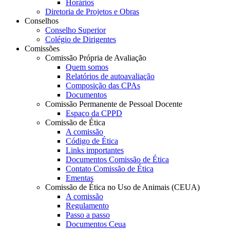
Horários
Diretoria de Projetos e Obras
Conselhos
Conselho Superior
Colégio de Dirigentes
Comissões
Comissão Própria de Avaliação
Quem somos
Relatórios de autoavaliação
Composição das CPAs
Documentos
Comissão Permanente de Pessoal Docente
Espaço da CPPD
Comissão de Ética
A comissão
Código de Ética
Links importantes
Documentos Comissão de Ética
Contato Comissão de Ética
Ementas
Comissão de Ética no Uso de Animais (CEUA)
A comissão
Regulamento
Passo a passo
Documentos Ceua