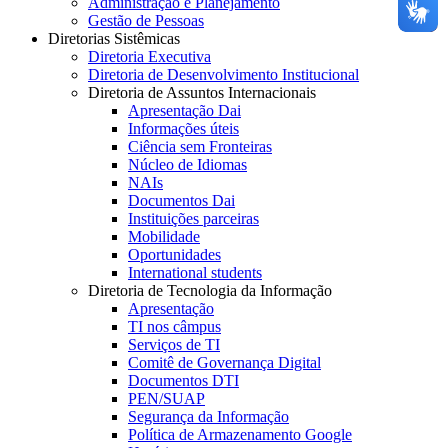
Administração e Planejamento
Gestão de Pessoas
Diretorias Sistêmicas
Diretoria Executiva
Diretoria de Desenvolvimento Institucional
Diretoria de Assuntos Internacionais
Apresentação Dai
Informações úteis
Ciência sem Fronteiras
Núcleo de Idiomas
NAIs
Documentos Dai
Instituições parceiras
Mobilidade
Oportunidades
International students
Diretoria de Tecnologia da Informação
Apresentação
TI nos câmpus
Serviços de TI
Comitê de Governança Digital
Documentos DTI
PEN/SUAP
Segurança da Informação
Política de Armazenamento Google