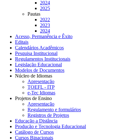
2024
2025
Pautas
2022
2023
2024
Acesso, Permanência e Êxito
Editais
Calendários Acadêmicos
Pesquisa Institucional
Regulamentos Institucionais
Legislação Educacional
Modelos de Documentos
Núcleo de Idiomas
Apresentação
TOEFL - ITP
e-Tec Idiomas
Projetos de Ensino
Apresentação
Regulamento e formulários
Registros de Projetos
Educação a Distância
Produção e Tecnologia Educacional
Catálogo de Cursos
Cursos Binacionais