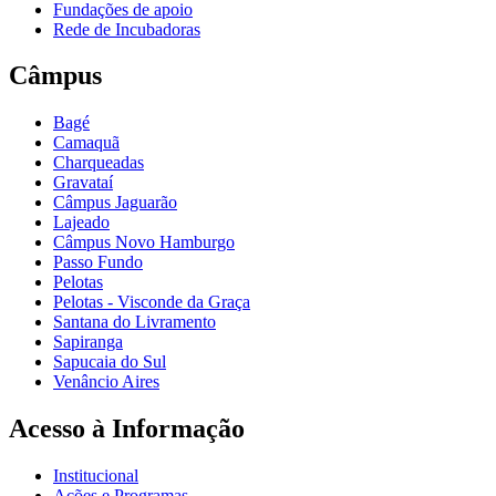
Fundações de apoio
Rede de Incubadoras
Câmpus
Bagé
Camaquã
Charqueadas
Gravataí
Câmpus Jaguarão
Lajeado
Câmpus Novo Hamburgo
Passo Fundo
Pelotas
Pelotas - Visconde da Graça
Santana do Livramento
Sapiranga
Sapucaia do Sul
Venâncio Aires
Acesso à Informação
Institucional
Ações e Programas