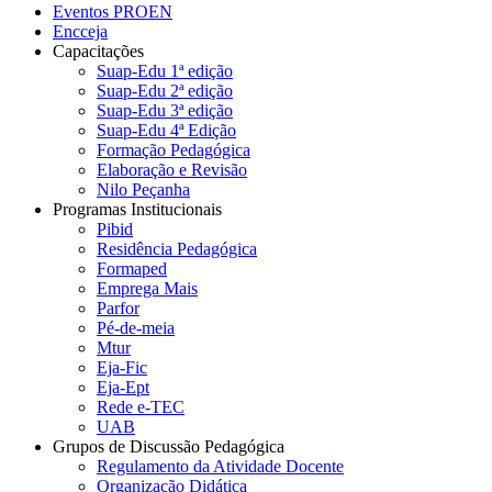
Eventos PROEN
Encceja
Capacitações
Suap-Edu 1ª edição
Suap-Edu 2ª edição
Suap-Edu 3ª edição
Suap-Edu 4ª Edição
Formação Pedagógica
Elaboração e Revisão
Nilo Peçanha
Programas Institucionais
Pibid
Residência Pedagógica
Formaped
Emprega Mais
Parfor
Pé-de-meia
Mtur
Eja-Fic
Eja-Ept
Rede e-TEC
UAB
Grupos de Discussão Pedagógica
Regulamento da Atividade Docente
Organização Didática