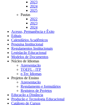
2023
2024
2025
Pautas
2022
2023
2024
Acesso, Permanência e Êxito
Editais
Calendários Acadêmicos
Pesquisa Institucional
Regulamentos Institucionais
Legislação Educacional
Modelos de Documentos
Núcleo de Idiomas
Apresentação
TOEFL - ITP
e-Tec Idiomas
Projetos de Ensino
Apresentação
Regulamento e formulários
Registros de Projetos
Educação a Distância
Produção e Tecnologia Educacional
Catálogo de Cursos