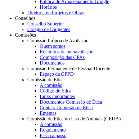
Política de Armazenamento Google
Horários
Diretoria de Projetos e Obras
Conselhos
Conselho Superior
Colégio de Dirigentes
Comissões
Comissão Própria de Avaliação
Quem somos
Relatórios de autoavaliação
Composição das CPAs
Documentos
Comissão Permanente de Pessoal Docente
Espaço da CPPD
Comissão de Ética
A comissão
Código de Ética
Links importantes
Documentos Comissão de Ética
Contato Comissão de Ética
Ementas
Comissão de Ética no Uso de Animais (CEUA)
A comissão
Regulamento
Passo a passo