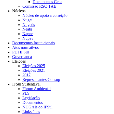
Documentos Ceua
Comissão RSC-TAE
Núcleos
Núcleo de apoio à correição
Nugai
Nugeds
Neabi
Napne
Nupav
Documentos Institucionais
Atos normativos
PDI IFSul
Governança
Eleições
Eleições 2025
Eleições 2021
2017
Representantes Consup
IFSul Sustentável
Fórum Ambiental
PLS
Legislação
Documentos
NUGAIs do IFSul
Links úteis