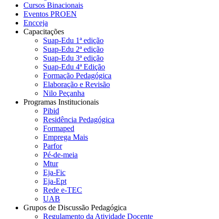
Cursos Binacionais
Eventos PROEN
Encceja
Capacitações
Suap-Edu 1ª edição
Suap-Edu 2ª edição
Suap-Edu 3ª edição
Suap-Edu 4ª Edição
Formação Pedagógica
Elaboração e Revisão
Nilo Peçanha
Programas Institucionais
Pibid
Residência Pedagógica
Formaped
Emprega Mais
Parfor
Pé-de-meia
Mtur
Eja-Fic
Eja-Ept
Rede e-TEC
UAB
Grupos de Discussão Pedagógica
Regulamento da Atividade Docente