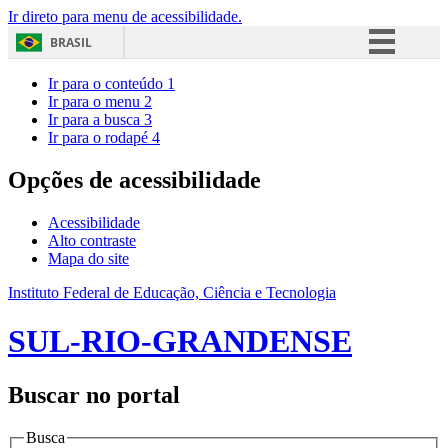
Ir direto para menu de acessibilidade.
BRASIL
Simplifique!
Ir para o conteúdo
1
Ir para o menu
2
Comunica BR
Ir para a busca
3
Ir para o rodapé
4
Participe
Acesso à informação
Opções de acessibilidade
Legislação
Acessibilidade
Canais
Alto contraste
Mapa do site
Instituto Federal de Educação, Ciência e Tecnologia
SUL-RIO-GRANDENSE
Buscar no portal
Busca