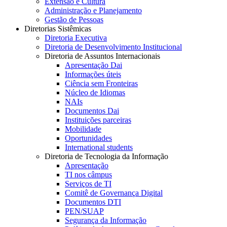
Extensão e Cultura
Administração e Planejamento
Gestão de Pessoas
Diretorias Sistêmicas
Diretoria Executiva
Diretoria de Desenvolvimento Institucional
Diretoria de Assuntos Internacionais
Apresentação Dai
Informações úteis
Ciência sem Fronteiras
Núcleo de Idiomas
NAIs
Documentos Dai
Instituições parceiras
Mobilidade
Oportunidades
International students
Diretoria de Tecnologia da Informação
Apresentação
TI nos câmpus
Serviços de TI
Comitê de Governança Digital
Documentos DTI
PEN/SUAP
Segurança da Informação