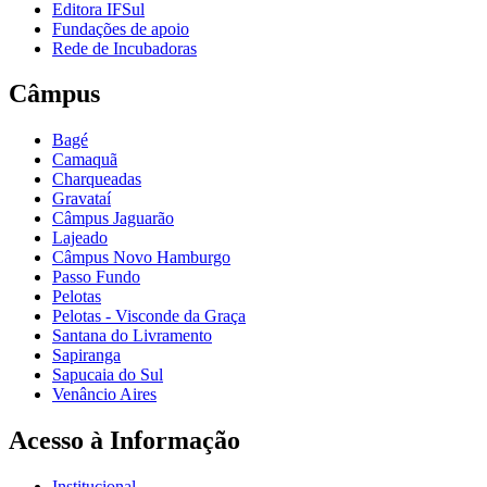
Editora IFSul
Fundações de apoio
Rede de Incubadoras
Câmpus
Bagé
Camaquã
Charqueadas
Gravataí
Câmpus Jaguarão
Lajeado
Câmpus Novo Hamburgo
Passo Fundo
Pelotas
Pelotas - Visconde da Graça
Santana do Livramento
Sapiranga
Sapucaia do Sul
Venâncio Aires
Acesso à Informação
Institucional