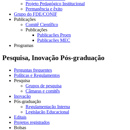
Projeto Pedagógico Institucional
Permanência e êxito
Grupo do FDE/CONIF
Publicações
Comitê Científico
Publicações
Publicações Proen
Publicações MEC
Programas
Pesquisa, Inovação Pós-graduação
Perguntas frequentes
Políticas e Regulamentos
Pesquisa
Grupos de pesquisa
Câmaras e comitês
Inovação
Pós-graduação
Regulamentação Interna
Legislação Educacional
Editais
Projetos registrados
Bolsas