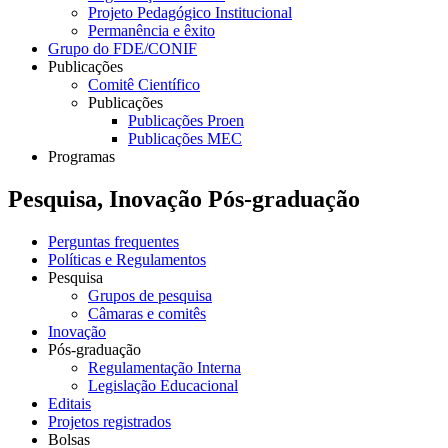
Projeto Pedagógico Institucional
Permanência e êxito
Grupo do FDE/CONIF
Publicações
Comitê Científico
Publicações
Publicações Proen
Publicações MEC
Programas
Pesquisa, Inovação Pós-graduação
Perguntas frequentes
Políticas e Regulamentos
Pesquisa
Grupos de pesquisa
Câmaras e comitês
Inovação
Pós-graduação
Regulamentação Interna
Legislação Educacional
Editais
Projetos registrados
Bolsas