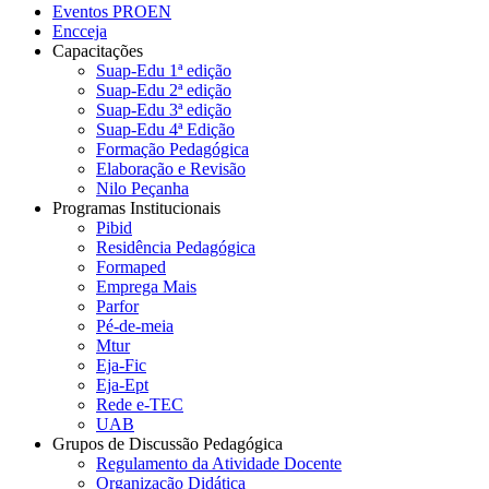
Eventos PROEN
Encceja
Capacitações
Suap-Edu 1ª edição
Suap-Edu 2ª edição
Suap-Edu 3ª edição
Suap-Edu 4ª Edição
Formação Pedagógica
Elaboração e Revisão
Nilo Peçanha
Programas Institucionais
Pibid
Residência Pedagógica
Formaped
Emprega Mais
Parfor
Pé-de-meia
Mtur
Eja-Fic
Eja-Ept
Rede e-TEC
UAB
Grupos de Discussão Pedagógica
Regulamento da Atividade Docente
Organização Didática