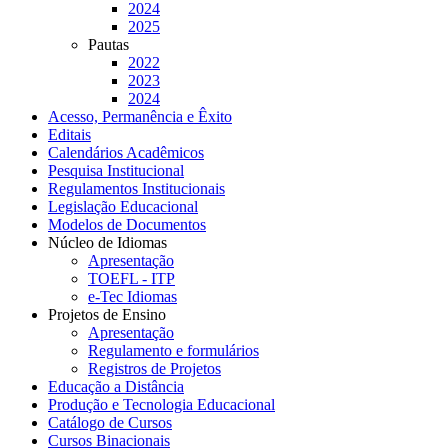
2024
2025
Pautas
2022
2023
2024
Acesso, Permanência e Êxito
Editais
Calendários Acadêmicos
Pesquisa Institucional
Regulamentos Institucionais
Legislação Educacional
Modelos de Documentos
Núcleo de Idiomas
Apresentação
TOEFL - ITP
e-Tec Idiomas
Projetos de Ensino
Apresentação
Regulamento e formulários
Registros de Projetos
Educação a Distância
Produção e Tecnologia Educacional
Catálogo de Cursos
Cursos Binacionais