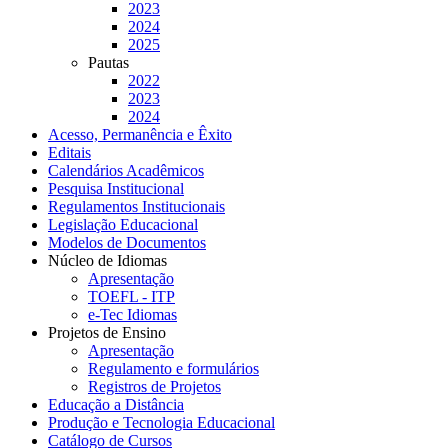
2023
2024
2025
Pautas
2022
2023
2024
Acesso, Permanência e Êxito
Editais
Calendários Acadêmicos
Pesquisa Institucional
Regulamentos Institucionais
Legislação Educacional
Modelos de Documentos
Núcleo de Idiomas
Apresentação
TOEFL - ITP
e-Tec Idiomas
Projetos de Ensino
Apresentação
Regulamento e formulários
Registros de Projetos
Educação a Distância
Produção e Tecnologia Educacional
Catálogo de Cursos