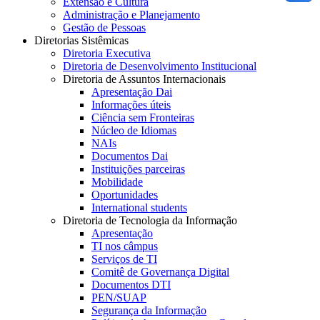
Extensão e Cultura
Administração e Planejamento
Gestão de Pessoas
Diretorias Sistêmicas
Diretoria Executiva
Diretoria de Desenvolvimento Institucional
Diretoria de Assuntos Internacionais
Apresentação Dai
Informações úteis
Ciência sem Fronteiras
Núcleo de Idiomas
NAIs
Documentos Dai
Instituições parceiras
Mobilidade
Oportunidades
International students
Diretoria de Tecnologia da Informação
Apresentação
TI nos câmpus
Serviços de TI
Comitê de Governança Digital
Documentos DTI
PEN/SUAP
Segurança da Informação