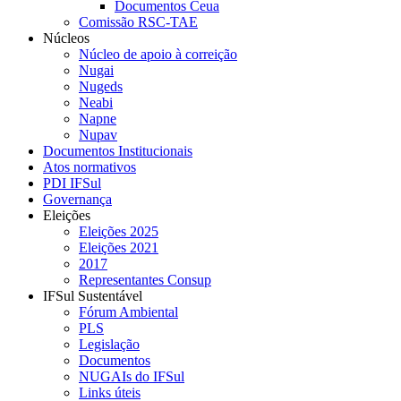
Documentos Ceua
Comissão RSC-TAE
Núcleos
Núcleo de apoio à correição
Nugai
Nugeds
Neabi
Napne
Nupav
Documentos Institucionais
Atos normativos
PDI IFSul
Governança
Eleições
Eleições 2025
Eleições 2021
2017
Representantes Consup
IFSul Sustentável
Fórum Ambiental
PLS
Legislação
Documentos
NUGAIs do IFSul
Links úteis