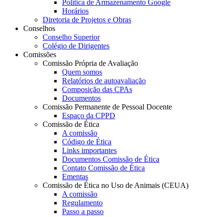
Política de Armazenamento Google
Horários
Diretoria de Projetos e Obras
Conselhos
Conselho Superior
Colégio de Dirigentes
Comissões
Comissão Própria de Avaliação
Quem somos
Relatórios de autoavaliação
Composição das CPAs
Documentos
Comissão Permanente de Pessoal Docente
Espaço da CPPD
Comissão de Ética
A comissão
Código de Ética
Links importantes
Documentos Comissão de Ética
Contato Comissão de Ética
Ementas
Comissão de Ética no Uso de Animais (CEUA)
A comissão
Regulamento
Passo a passo