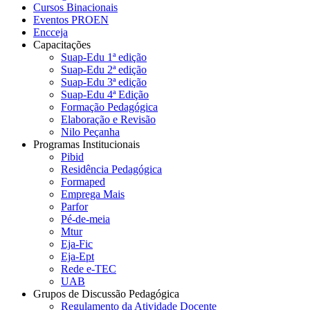
Cursos Binacionais
Eventos PROEN
Encceja
Capacitações
Suap-Edu 1ª edição
Suap-Edu 2ª edição
Suap-Edu 3ª edição
Suap-Edu 4ª Edição
Formação Pedagógica
Elaboração e Revisão
Nilo Peçanha
Programas Institucionais
Pibid
Residência Pedagógica
Formaped
Emprega Mais
Parfor
Pé-de-meia
Mtur
Eja-Fic
Eja-Ept
Rede e-TEC
UAB
Grupos de Discussão Pedagógica
Regulamento da Atividade Docente