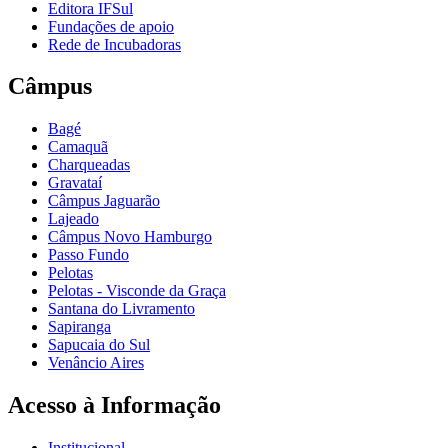
Editora IFSul
Fundações de apoio
Rede de Incubadoras
Câmpus
Bagé
Camaquã
Charqueadas
Gravataí
Câmpus Jaguarão
Lajeado
Câmpus Novo Hamburgo
Passo Fundo
Pelotas
Pelotas - Visconde da Graça
Santana do Livramento
Sapiranga
Sapucaia do Sul
Venâncio Aires
Acesso à Informação
Institucional