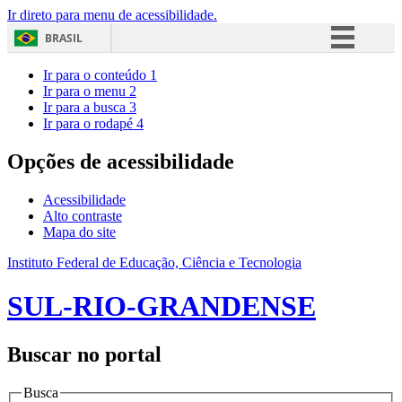
Ir direto para menu de acessibilidade.
BRASIL
Simplifique!
Ir para o conteúdo
1
Ir para o menu
2
Comunica BR
Ir para a busca
3
Ir para o rodapé
4
Participe
Acesso à informação
Opções de acessibilidade
Legislação
Acessibilidade
Canais
Alto contraste
Mapa do site
Instituto Federal de Educação, Ciência e Tecnologia
SUL-RIO-GRANDENSE
Buscar no portal
Busca