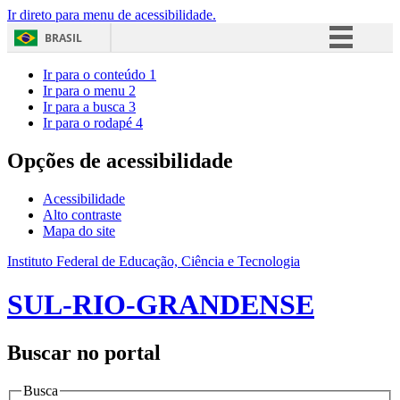
Ir direto para menu de acessibilidade.
BRASIL
Simplifique!
Ir para o conteúdo
1
Ir para o menu
2
Comunica BR
Ir para a busca
3
Ir para o rodapé
4
Participe
Acesso à informação
Opções de acessibilidade
Legislação
Acessibilidade
Canais
Alto contraste
Mapa do site
Instituto Federal de Educação, Ciência e Tecnologia
SUL-RIO-GRANDENSE
Buscar no portal
Busca