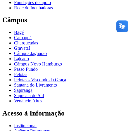
Fundações de apoio
Rede de Incubadoras
Câmpus
Bagé
Camaquã
Charqueadas
Gravataí
Câmpus Jaguarão
Lajeado
Câmpus Novo Hamburgo
Passo Fundo
Pelotas
Pelotas - Visconde da Graça
Santana do Livramento
Sapiranga
Sapucaia do Sul
Venâncio Aires
Acesso à Informação
Institucional
Ações e Programas