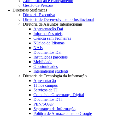
Administração e Planejamento
Gestão de Pessoas
Diretorias Sistêmicas
Diretoria Executiva
Diretoria de Desenvolvimento Institucional
Diretoria de Assuntos Internacionais
Apresentação Dai
Informações úteis
Ciência sem Fronteiras
Núcleo de Idiomas
NAIs
Documentos Dai
Instituições parceiras
Mobilidade
Oportunidades
International students
Diretoria de Tecnologia da Informação
Apresentação
TI nos câmpus
Serviços de TI
Comitê de Governança Digital
Documentos DTI
PEN/SUAP
Segurança da Informação
Política de Armazenamento Google