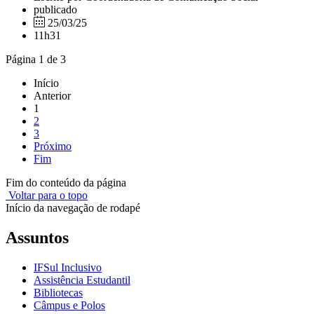
publicado
25/03/25
11h31
Página 1 de 3
Início
Anterior
1
2
3
Próximo
Fim
Fim do conteúdo da página
Voltar para o topo
Início da navegação de rodapé
Assuntos
IFSul Inclusivo
Assistência Estudantil
Bibliotecas
Câmpus e Polos