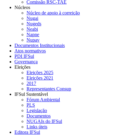
Comissão RSC-TAE
Núcleos
Núcleo de apoio à correição
Nugai
Nugeds
Neabi
Napne
Nupav
Documentos Institucionais
Atos normativos
PDI IFSul
Governança
Eleições
Eleições 2025
Eleições 2021
2017
Representantes Consup
IFSul Sustentável
Fórum Ambiental
PLS
Legislação
Documentos
NUGAIs do IFSul
Links úteis
Editora IFSul