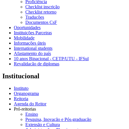
Proficiência
Checklist inscrição
Checklist retorno
Traduções
Documentos CsF
Oportunidades
Instituições Parceiras
Mobilidade
Informações úteis
International students
Afastamento do país
10 anos Binacional - CETP/UTU - IFSul
Revalidação de diplomas
Institucional
Instituto
Organograma
Reitoria
Agenda do Reitor
Pró-reitorias
Ensino
Pesquisa, Inovação e Pós-graduação
Extensão e Cultura