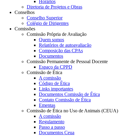
Horários
Diretoria de Projetos e Obras
Conselhos
Conselho Superior
Colégio de Dirigentes
Comissões
Comissão Própria de Avaliação
Quem somos
Relatórios de autoavaliação
Composição das CPAs
Documentos
Comissão Permanente de Pessoal Docente
Espaço da CPPD
Comissão de Ética
A comissão
Código de Ética
Links importantes
Documentos Comissão de Ética
Contato Comissão de Ética
Ementas
Comissão de Ética no Uso de Animais (CEUA)
A comissão
Regulamento
Passo a passo
Documentos Ceua