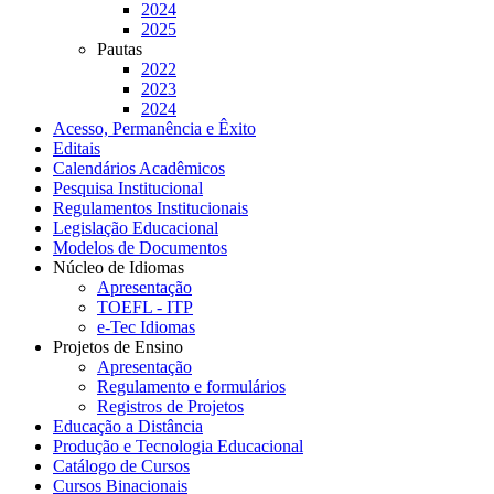
2024
2025
Pautas
2022
2023
2024
Acesso, Permanência e Êxito
Editais
Calendários Acadêmicos
Pesquisa Institucional
Regulamentos Institucionais
Legislação Educacional
Modelos de Documentos
Núcleo de Idiomas
Apresentação
TOEFL - ITP
e-Tec Idiomas
Projetos de Ensino
Apresentação
Regulamento e formulários
Registros de Projetos
Educação a Distância
Produção e Tecnologia Educacional
Catálogo de Cursos
Cursos Binacionais