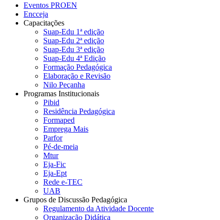
Eventos PROEN
Encceja
Capacitações
Suap-Edu 1ª edição
Suap-Edu 2ª edição
Suap-Edu 3ª edição
Suap-Edu 4ª Edição
Formação Pedagógica
Elaboração e Revisão
Nilo Peçanha
Programas Institucionais
Pibid
Residência Pedagógica
Formaped
Emprega Mais
Parfor
Pé-de-meia
Mtur
Eja-Fic
Eja-Ept
Rede e-TEC
UAB
Grupos de Discussão Pedagógica
Regulamento da Atividade Docente
Organização Didática