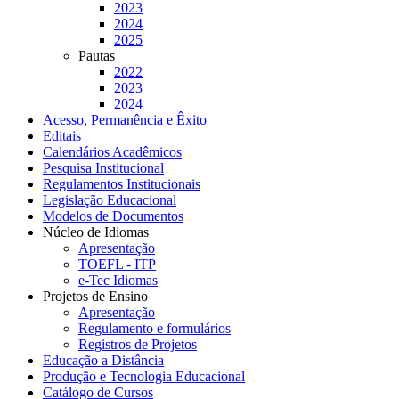
2023
2024
2025
Pautas
2022
2023
2024
Acesso, Permanência e Êxito
Editais
Calendários Acadêmicos
Pesquisa Institucional
Regulamentos Institucionais
Legislação Educacional
Modelos de Documentos
Núcleo de Idiomas
Apresentação
TOEFL - ITP
e-Tec Idiomas
Projetos de Ensino
Apresentação
Regulamento e formulários
Registros de Projetos
Educação a Distância
Produção e Tecnologia Educacional
Catálogo de Cursos