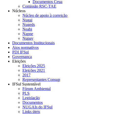
Documentos Ceua
Comissão RSC-TAE
Núcleos
Núcleo de apoio à correição
Nugai
Nugeds
Neabi
Napne
Nupav
Documentos Institucionais
Atos normativos
PDI IFSul
Governança
Eleições
Eleições 2025
Eleições 2021
2017
Representantes Consup
IFSul Sustentável
Fórum Ambiental
PLS
Legislação
Documentos
NUGAIs do IFSul
Links úteis