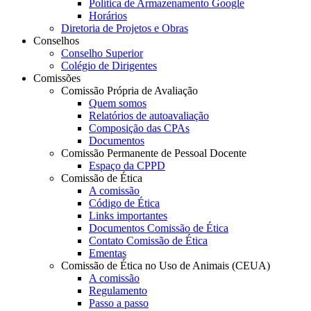
Política de Armazenamento Google
Horários
Diretoria de Projetos e Obras
Conselhos
Conselho Superior
Colégio de Dirigentes
Comissões
Comissão Própria de Avaliação
Quem somos
Relatórios de autoavaliação
Composição das CPAs
Documentos
Comissão Permanente de Pessoal Docente
Espaço da CPPD
Comissão de Ética
A comissão
Código de Ética
Links importantes
Documentos Comissão de Ética
Contato Comissão de Ética
Ementas
Comissão de Ética no Uso de Animais (CEUA)
A comissão
Regulamento
Passo a passo