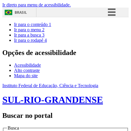
Ir direto para menu de acessibilidade.
BRASIL
Simplifique!
Ir para o conteúdo
1
Ir para o menu
2
Comunica BR
Ir para a busca
3
Ir para o rodapé
4
Participe
Acesso à informação
Opções de acessibilidade
Legislação
Acessibilidade
Canais
Alto contraste
Mapa do site
Instituto Federal de Educação, Ciência e Tecnologia
SUL-RIO-GRANDENSE
Buscar no portal
Busca