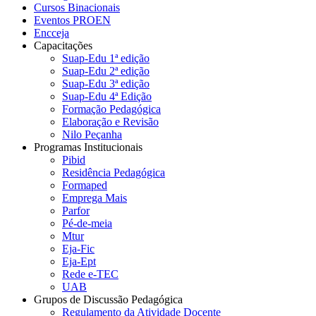
Cursos Binacionais
Eventos PROEN
Encceja
Capacitações
Suap-Edu 1ª edição
Suap-Edu 2ª edição
Suap-Edu 3ª edição
Suap-Edu 4ª Edição
Formação Pedagógica
Elaboração e Revisão
Nilo Peçanha
Programas Institucionais
Pibid
Residência Pedagógica
Formaped
Emprega Mais
Parfor
Pé-de-meia
Mtur
Eja-Fic
Eja-Ept
Rede e-TEC
UAB
Grupos de Discussão Pedagógica
Regulamento da Atividade Docente