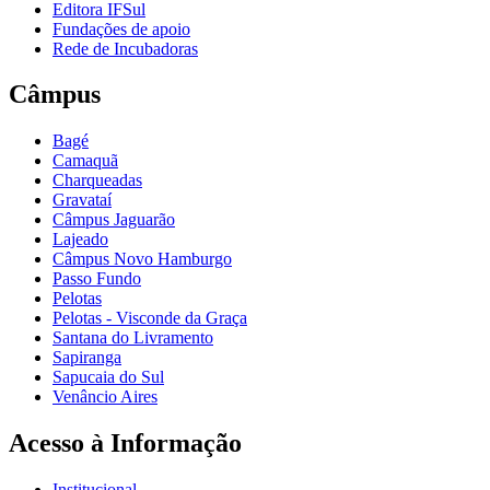
Editora IFSul
Fundações de apoio
Rede de Incubadoras
Câmpus
Bagé
Camaquã
Charqueadas
Gravataí
Câmpus Jaguarão
Lajeado
Câmpus Novo Hamburgo
Passo Fundo
Pelotas
Pelotas - Visconde da Graça
Santana do Livramento
Sapiranga
Sapucaia do Sul
Venâncio Aires
Acesso à Informação
Institucional