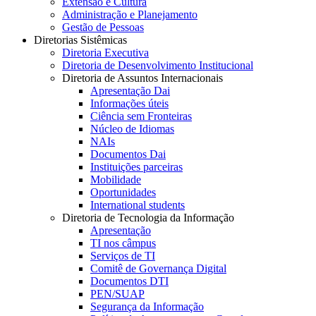
Extensão e Cultura
Administração e Planejamento
Gestão de Pessoas
Diretorias Sistêmicas
Diretoria Executiva
Diretoria de Desenvolvimento Institucional
Diretoria de Assuntos Internacionais
Apresentação Dai
Informações úteis
Ciência sem Fronteiras
Núcleo de Idiomas
NAIs
Documentos Dai
Instituições parceiras
Mobilidade
Oportunidades
International students
Diretoria de Tecnologia da Informação
Apresentação
TI nos câmpus
Serviços de TI
Comitê de Governança Digital
Documentos DTI
PEN/SUAP
Segurança da Informação