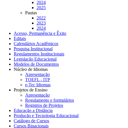
2024
2025
Pautas
2022
2023
2024
Acesso, Permanência e Êxito
Editais
Calendários Acadêmicos
Pesquisa Institucional
Regulamentos Institucionais
Legislação Educacional
Modelos de Documentos
Núcleo de Idiomas
Apresentação
TOEFL - ITP
e-Tec Idiomas
Projetos de Ensino
Apresentação
Regulamento e formulários
Registros de Projetos
Educação a Distância
Produção e Tecnologia Educacional
Catálogo de Cursos
Cursos Binacionais