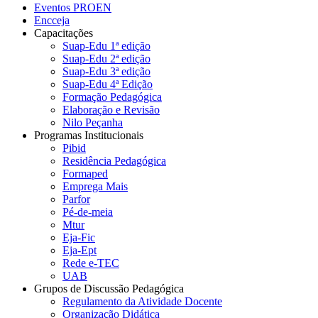
Eventos PROEN
Encceja
Capacitações
Suap-Edu 1ª edição
Suap-Edu 2ª edição
Suap-Edu 3ª edição
Suap-Edu 4ª Edição
Formação Pedagógica
Elaboração e Revisão
Nilo Peçanha
Programas Institucionais
Pibid
Residência Pedagógica
Formaped
Emprega Mais
Parfor
Pé-de-meia
Mtur
Eja-Fic
Eja-Ept
Rede e-TEC
UAB
Grupos de Discussão Pedagógica
Regulamento da Atividade Docente
Organização Didática