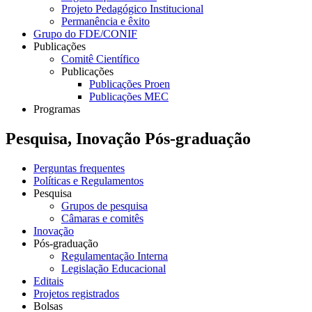
Projeto Pedagógico Institucional
Permanência e êxito
Grupo do FDE/CONIF
Publicações
Comitê Científico
Publicações
Publicações Proen
Publicações MEC
Programas
Pesquisa, Inovação Pós-graduação
Perguntas frequentes
Políticas e Regulamentos
Pesquisa
Grupos de pesquisa
Câmaras e comitês
Inovação
Pós-graduação
Regulamentação Interna
Legislação Educacional
Editais
Projetos registrados
Bolsas