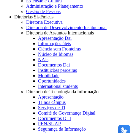
Extensão e Cultura
Administração e Planejamento
Gestão de Pessoas
Diretorias Sistêmicas
Diretoria Executiva
Diretoria de Desenvolvimento Institucional
Diretoria de Assuntos Internacionais
Apresentação Dai
Informações úteis
Ciência sem Fronteiras
Núcleo de Idiomas
NAIs
Documentos Dai
Instituições parceiras
Mobilidade
Oportunidades
International students
Diretoria de Tecnologia da Informação
Apresentação
TI nos câmpus
Serviços de TI
Comitê de Governança Digital
Documentos DTI
PEN/SUAP
Segurança da Informação