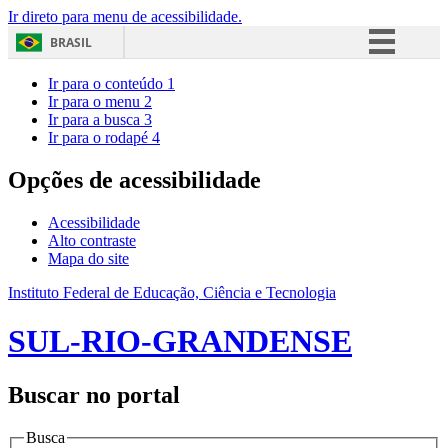
Ir direto para menu de acessibilidade.
BRASIL
Simplifique!
Ir para o conteúdo
1
Ir para o menu
2
Comunica BR
Ir para a busca
3
Ir para o rodapé
4
Participe
Acesso à informação
Opções de acessibilidade
Legislação
Acessibilidade
Canais
Alto contraste
Mapa do site
Instituto Federal de Educação, Ciência e Tecnologia
SUL-RIO-GRANDENSE
Buscar no portal
Busca