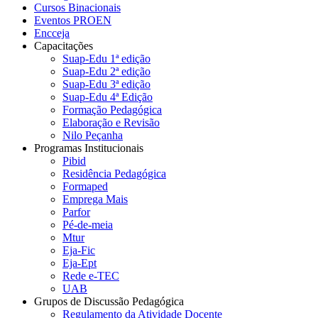
Cursos Binacionais
Eventos PROEN
Encceja
Capacitações
Suap-Edu 1ª edição
Suap-Edu 2ª edição
Suap-Edu 3ª edição
Suap-Edu 4ª Edição
Formação Pedagógica
Elaboração e Revisão
Nilo Peçanha
Programas Institucionais
Pibid
Residência Pedagógica
Formaped
Emprega Mais
Parfor
Pé-de-meia
Mtur
Eja-Fic
Eja-Ept
Rede e-TEC
UAB
Grupos de Discussão Pedagógica
Regulamento da Atividade Docente