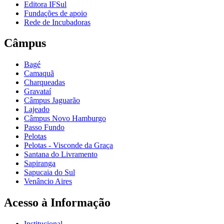
Editora IFSul
Fundações de apoio
Rede de Incubadoras
Câmpus
Bagé
Camaquã
Charqueadas
Gravataí
Câmpus Jaguarão
Lajeado
Câmpus Novo Hamburgo
Passo Fundo
Pelotas
Pelotas - Visconde da Graça
Santana do Livramento
Sapiranga
Sapucaia do Sul
Venâncio Aires
Acesso à Informação
Institucional