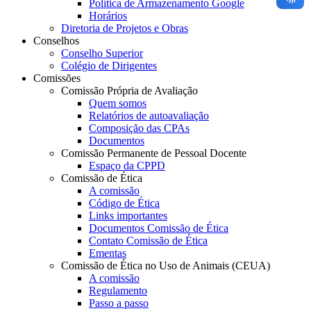
Política de Armazenamento Google
Horários
Diretoria de Projetos e Obras
Conselhos
Conselho Superior
Colégio de Dirigentes
Comissões
Comissão Própria de Avaliação
Quem somos
Relatórios de autoavaliação
Composição das CPAs
Documentos
Comissão Permanente de Pessoal Docente
Espaço da CPPD
Comissão de Ética
A comissão
Código de Ética
Links importantes
Documentos Comissão de Ética
Contato Comissão de Ética
Ementas
Comissão de Ética no Uso de Animais (CEUA)
A comissão
Regulamento
Passo a passo