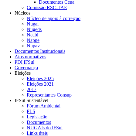
Documentos Ceua
Comissão RSC-TAE
Núcleos
Núcleo de apoio à correição
Nugai
Nugeds
Neabi
Napne
Nupav
Documentos Institucionais
Atos normativos
PDI IFSul
Governança
Eleições
Eleições 2025
Eleições 2021
2017
Representantes Consup
IFSul Sustentável
Fórum Ambiental
PLS
Legislação
Documentos
NUGAIs do IFSul
Links úteis