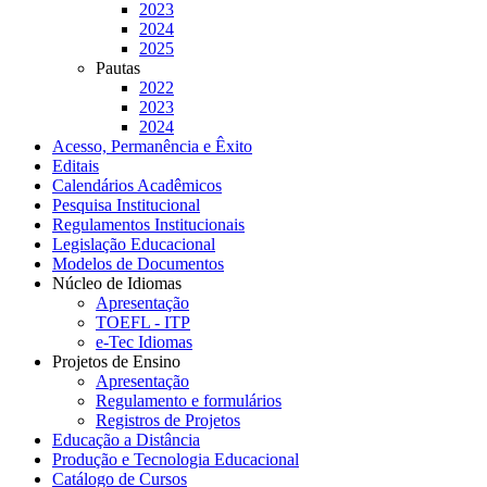
2023
2024
2025
Pautas
2022
2023
2024
Acesso, Permanência e Êxito
Editais
Calendários Acadêmicos
Pesquisa Institucional
Regulamentos Institucionais
Legislação Educacional
Modelos de Documentos
Núcleo de Idiomas
Apresentação
TOEFL - ITP
e-Tec Idiomas
Projetos de Ensino
Apresentação
Regulamento e formulários
Registros de Projetos
Educação a Distância
Produção e Tecnologia Educacional
Catálogo de Cursos