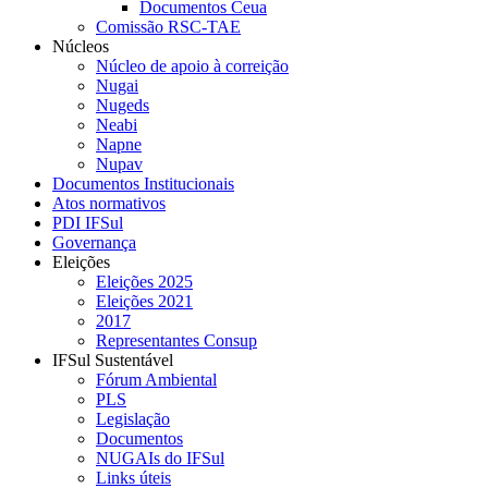
Documentos Ceua
Comissão RSC-TAE
Núcleos
Núcleo de apoio à correição
Nugai
Nugeds
Neabi
Napne
Nupav
Documentos Institucionais
Atos normativos
PDI IFSul
Governança
Eleições
Eleições 2025
Eleições 2021
2017
Representantes Consup
IFSul Sustentável
Fórum Ambiental
PLS
Legislação
Documentos
NUGAIs do IFSul
Links úteis