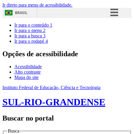
Ir direto para menu de acessibilidade.
BRASIL
Simplifique!
Ir para o conteúdo
1
Ir para o menu
2
Comunica BR
Ir para a busca
3
Ir para o rodapé
4
Participe
Acesso à informação
Opções de acessibilidade
Legislação
Acessibilidade
Canais
Alto contraste
Mapa do site
Instituto Federal de Educação, Ciência e Tecnologia
SUL-RIO-GRANDENSE
Buscar no portal
Busca