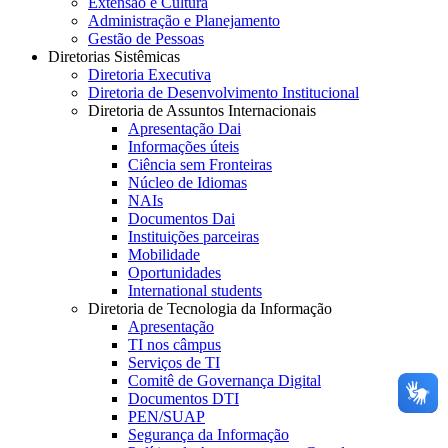
Extensão e Cultura
Administração e Planejamento
Gestão de Pessoas
Diretorias Sistêmicas
Diretoria Executiva
Diretoria de Desenvolvimento Institucional
Diretoria de Assuntos Internacionais
Apresentação Dai
Informações úteis
Ciência sem Fronteiras
Núcleo de Idiomas
NAIs
Documentos Dai
Instituições parceiras
Mobilidade
Oportunidades
International students
Diretoria de Tecnologia da Informação
Apresentação
TI nos câmpus
Serviços de TI
Comitê de Governança Digital
Documentos DTI
PEN/SUAP
Segurança da Informação