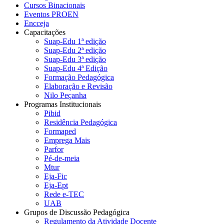
Cursos Binacionais
Eventos PROEN
Encceja
Capacitações
Suap-Edu 1ª edição
Suap-Edu 2ª edição
Suap-Edu 3ª edição
Suap-Edu 4ª Edição
Formação Pedagógica
Elaboração e Revisão
Nilo Peçanha
Programas Institucionais
Pibid
Residência Pedagógica
Formaped
Emprega Mais
Parfor
Pé-de-meia
Mtur
Eja-Fic
Eja-Ept
Rede e-TEC
UAB
Grupos de Discussão Pedagógica
Regulamento da Atividade Docente