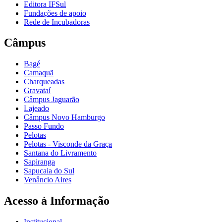
Editora IFSul
Fundações de apoio
Rede de Incubadoras
Câmpus
Bagé
Camaquã
Charqueadas
Gravataí
Câmpus Jaguarão
Lajeado
Câmpus Novo Hamburgo
Passo Fundo
Pelotas
Pelotas - Visconde da Graça
Santana do Livramento
Sapiranga
Sapucaia do Sul
Venâncio Aires
Acesso à Informação
Institucional