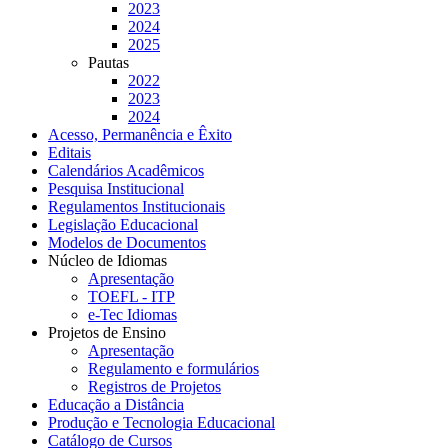
2023
2024
2025
Pautas
2022
2023
2024
Acesso, Permanência e Êxito
Editais
Calendários Acadêmicos
Pesquisa Institucional
Regulamentos Institucionais
Legislação Educacional
Modelos de Documentos
Núcleo de Idiomas
Apresentação
TOEFL - ITP
e-Tec Idiomas
Projetos de Ensino
Apresentação
Regulamento e formulários
Registros de Projetos
Educação a Distância
Produção e Tecnologia Educacional
Catálogo de Cursos