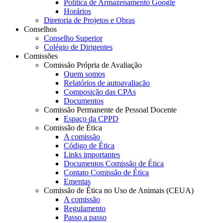
Política de Armazenamento Google
Horários
Diretoria de Projetos e Obras
Conselhos
Conselho Superior
Colégio de Dirigentes
Comissões
Comissão Própria de Avaliação
Quem somos
Relatórios de autoavaliação
Composição das CPAs
Documentos
Comissão Permanente de Pessoal Docente
Espaço da CPPD
Comissão de Ética
A comissão
Código de Ética
Links importantes
Documentos Comissão de Ética
Contato Comissão de Ética
Ementas
Comissão de Ética no Uso de Animais (CEUA)
A comissão
Regulamento
Passo a passo