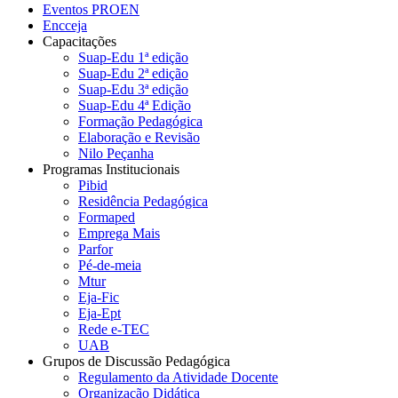
Eventos PROEN
Encceja
Capacitações
Suap-Edu 1ª edição
Suap-Edu 2ª edição
Suap-Edu 3ª edição
Suap-Edu 4ª Edição
Formação Pedagógica
Elaboração e Revisão
Nilo Peçanha
Programas Institucionais
Pibid
Residência Pedagógica
Formaped
Emprega Mais
Parfor
Pé-de-meia
Mtur
Eja-Fic
Eja-Ept
Rede e-TEC
UAB
Grupos de Discussão Pedagógica
Regulamento da Atividade Docente
Organização Didática