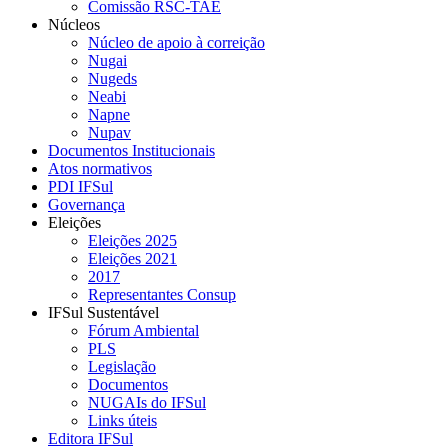
Comissão RSC-TAE
Núcleos
Núcleo de apoio à correição
Nugai
Nugeds
Neabi
Napne
Nupav
Documentos Institucionais
Atos normativos
PDI IFSul
Governança
Eleições
Eleições 2025
Eleições 2021
2017
Representantes Consup
IFSul Sustentável
Fórum Ambiental
PLS
Legislação
Documentos
NUGAIs do IFSul
Links úteis
Editora IFSul