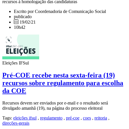
recursos à homologação das candidaturas
Escrito por Coordenadoria de Comunicação Social
publicado
19/02/21
10h42
Eleições IFSul
Pré-COE recebe nesta sexta-feira (19)
recursos sobre regulamento para escolha
da COE
Recursos devem ser enviados por e-mail e o resultado será
divulgado amanhã (19), na página do processo eleitoral
Tags:
eleições ifsul
,
regulamento
,
pré-coe
,
coes
,
reitoria
,
direções-gerais