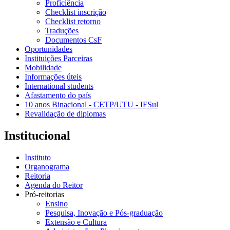
Proficiência
Checklist inscrição
Checklist retorno
Traduções
Documentos CsF
Oportunidades
Instituições Parceiras
Mobilidade
Informações úteis
International students
Afastamento do país
10 anos Binacional - CETP/UTU - IFSul
Revalidação de diplomas
Institucional
Instituto
Organograma
Reitoria
Agenda do Reitor
Pró-reitorias
Ensino
Pesquisa, Inovação e Pós-graduação
Extensão e Cultura