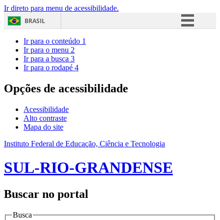
Ir direto para menu de acessibilidade.
BRASIL
Simplifique!
Ir para o conteúdo
1
Ir para o menu
2
Comunica BR
Ir para a busca
3
Ir para o rodapé
4
Participe
Acesso à informação
Opções de acessibilidade
Legislação
Acessibilidade
Canais
Alto contraste
Mapa do site
Instituto Federal de Educação, Ciência e Tecnologia
SUL-RIO-GRANDENSE
Buscar no portal
Busca