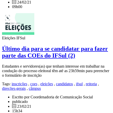
24/02/21
09h00
Eleições IFSul
Último dia para se candidatar para fazer
parte das COEs do IFSul (2)
Estudantes e servidores(as) que tenham interesse em trabalhar na
condução do processo eleitoral têm até as 23h59min para preencher
o formulário de inscrição
Tags:
inscrições
,
coes
,
eleições
,
candidatos
,
ifsul
,
reitoria
,
direções-gerais
,
câmpus
Escrito por Coordenadoria de Comunicação Social
publicado
23/02/21
15h34