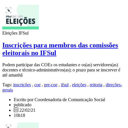
Eleições IFSul
Inscrições para membros das comissões
eleitorais no IFSul
Podem participar das COEs os estudantes e os(as) servidores(as)
docentes e técnico-administrativos(as); o prazo para se inscrever é
até amanhã
Tags:
inscrições
,
coe
,
pre-coe
,
ifsul
,
eleições
,
reitoria
,
direções-
gerais
Escrito por Coordenadoria de Comunicação Social
publicado
22/02/21
10h18