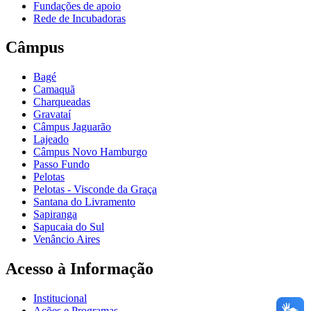
Fundações de apoio
Rede de Incubadoras
Câmpus
Bagé
Camaquã
Charqueadas
Gravataí
Câmpus Jaguarão
Lajeado
Câmpus Novo Hamburgo
Passo Fundo
Pelotas
Pelotas - Visconde da Graça
Santana do Livramento
Sapiranga
Sapucaia do Sul
Venâncio Aires
Acesso à Informação
Institucional
Ações e Programas