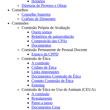
Horários
Diretoria de Projetos e Obras
Conselhos
Conselho Superior
Colégio de Dirigentes
Comissões
Comissão Própria de Avaliação
Quem somos
Relatórios de autoavaliação
Composição das CPAs
Documentos
Comissão Permanente de Pessoal Docente
Espaço da CPPD
Comissão de Ética
A comissão
Código de Ética
Links importantes
Documentos Comissão de Ética
Contato Comissão de Ética
Ementas
Comissão de Ética no Uso de Animais (CEUA)
A comissão
Regulamento
Passo a passo
Documentos Ceua