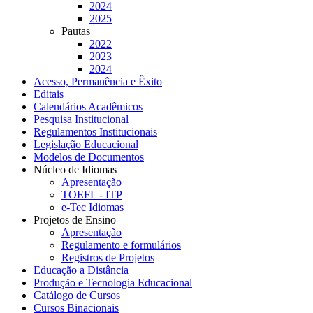
2024
2025
Pautas
2022
2023
2024
Acesso, Permanência e Êxito
Editais
Calendários Acadêmicos
Pesquisa Institucional
Regulamentos Institucionais
Legislação Educacional
Modelos de Documentos
Núcleo de Idiomas
Apresentação
TOEFL - ITP
e-Tec Idiomas
Projetos de Ensino
Apresentação
Regulamento e formulários
Registros de Projetos
Educação a Distância
Produção e Tecnologia Educacional
Catálogo de Cursos
Cursos Binacionais