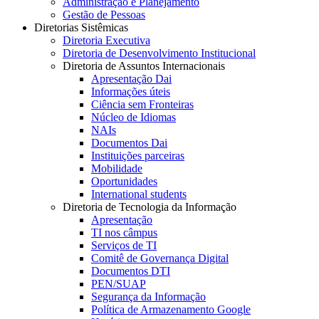
Administração e Planejamento
Gestão de Pessoas
Diretorias Sistêmicas
Diretoria Executiva
Diretoria de Desenvolvimento Institucional
Diretoria de Assuntos Internacionais
Apresentação Dai
Informações úteis
Ciência sem Fronteiras
Núcleo de Idiomas
NAIs
Documentos Dai
Instituições parceiras
Mobilidade
Oportunidades
International students
Diretoria de Tecnologia da Informação
Apresentação
TI nos câmpus
Serviços de TI
Comitê de Governança Digital
Documentos DTI
PEN/SUAP
Segurança da Informação
Política de Armazenamento Google