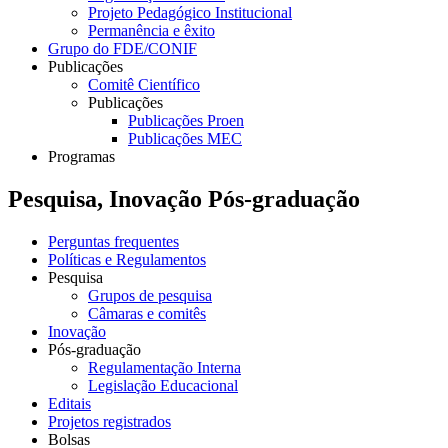
Projeto Pedagógico Institucional
Permanência e êxito
Grupo do FDE/CONIF
Publicações
Comitê Científico
Publicações
Publicações Proen
Publicações MEC
Programas
Pesquisa, Inovação Pós-graduação
Perguntas frequentes
Políticas e Regulamentos
Pesquisa
Grupos de pesquisa
Câmaras e comitês
Inovação
Pós-graduação
Regulamentação Interna
Legislação Educacional
Editais
Projetos registrados
Bolsas