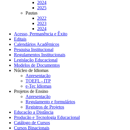
2024
2025
Pautas
2022
2023
2024
Acesso, Permanência e Êxito
Editais
Calendários Acadêmicos
Pesquisa Institucional
Regulamentos Institucionais
Legislação Educacional
Modelos de Documentos
Núcleo de Idiomas
Apresentação
TOEFL - ITP
e-Tec Idiomas
Projetos de Ensino
Apresentação
Regulamento e formulários
Registros de Projetos
Educação a Distância
Produção e Tecnologia Educacional
Catálogo de Cursos
Cursos Binacionais