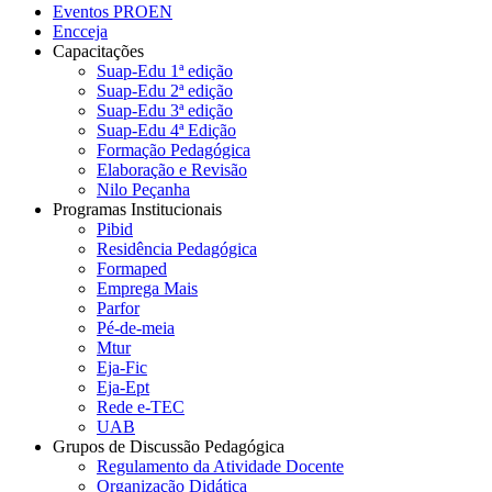
Eventos PROEN
Encceja
Capacitações
Suap-Edu 1ª edição
Suap-Edu 2ª edição
Suap-Edu 3ª edição
Suap-Edu 4ª Edição
Formação Pedagógica
Elaboração e Revisão
Nilo Peçanha
Programas Institucionais
Pibid
Residência Pedagógica
Formaped
Emprega Mais
Parfor
Pé-de-meia
Mtur
Eja-Fic
Eja-Ept
Rede e-TEC
UAB
Grupos de Discussão Pedagógica
Regulamento da Atividade Docente
Organização Didática