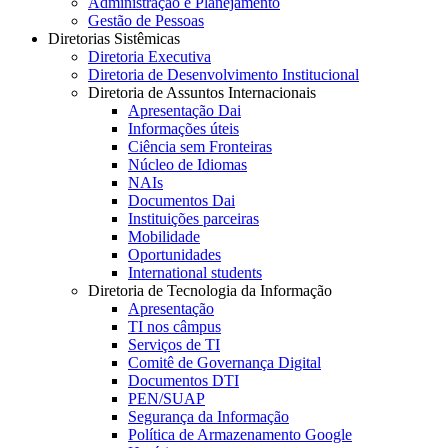
Administração e Planejamento
Gestão de Pessoas
Diretorias Sistêmicas
Diretoria Executiva
Diretoria de Desenvolvimento Institucional
Diretoria de Assuntos Internacionais
Apresentação Dai
Informações úteis
Ciência sem Fronteiras
Núcleo de Idiomas
NAIs
Documentos Dai
Instituições parceiras
Mobilidade
Oportunidades
International students
Diretoria de Tecnologia da Informação
Apresentação
TI nos câmpus
Serviços de TI
Comitê de Governança Digital
Documentos DTI
PEN/SUAP
Segurança da Informação
Política de Armazenamento Google