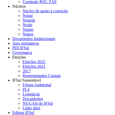
Comissão RSC-TAE
Núcleos
Núcleo de apoio à correição
Nugai
Nugeds
Neabi
Napne
Nupav
Documentos Institucionais
Atos normativos
PDI IFSul
Governança
Eleições
Eleições 2025
Eleições 2021
2017
Representantes Consup
IFSul Sustentável
Fórum Ambiental
PLS
Legislação
Documentos
NUGAIs do IFSul
Links úteis
Editora IFSul