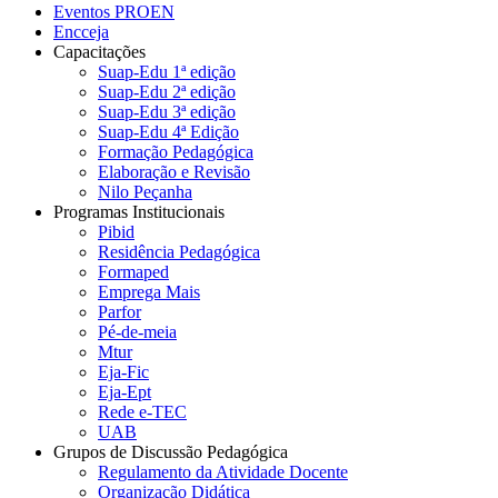
Eventos PROEN
Encceja
Capacitações
Suap-Edu 1ª edição
Suap-Edu 2ª edição
Suap-Edu 3ª edição
Suap-Edu 4ª Edição
Formação Pedagógica
Elaboração e Revisão
Nilo Peçanha
Programas Institucionais
Pibid
Residência Pedagógica
Formaped
Emprega Mais
Parfor
Pé-de-meia
Mtur
Eja-Fic
Eja-Ept
Rede e-TEC
UAB
Grupos de Discussão Pedagógica
Regulamento da Atividade Docente
Organização Didática