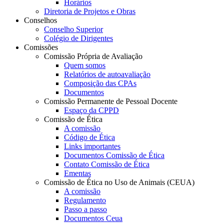
Horários
Diretoria de Projetos e Obras
Conselhos
Conselho Superior
Colégio de Dirigentes
Comissões
Comissão Própria de Avaliação
Quem somos
Relatórios de autoavaliação
Composição das CPAs
Documentos
Comissão Permanente de Pessoal Docente
Espaço da CPPD
Comissão de Ética
A comissão
Código de Ética
Links importantes
Documentos Comissão de Ética
Contato Comissão de Ética
Ementas
Comissão de Ética no Uso de Animais (CEUA)
A comissão
Regulamento
Passo a passo
Documentos Ceua