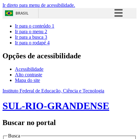
Ir direto para menu de acessibilidade.
BRASIL
Simplifique!
Ir para o conteúdo
1
Ir para o menu
2
Comunica BR
Ir para a busca
3
Ir para o rodapé
4
Participe
Acesso à informação
Opções de acessibilidade
Legislação
Acessibilidade
Canais
Alto contraste
Mapa do site
Instituto Federal de Educação, Ciência e Tecnologia
SUL-RIO-GRANDENSE
Buscar no portal
Busca