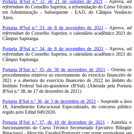
Portaria IFSul n.º 32, de 21 de outubro de 2021
- Aprova,
ad
referendum
do Conselho Superior, a reformulação do Curso Técnico
em Administração - Subsequente - EAD, do Câmpus Venâncio
Aires.
Portaria IFSul n.º 33, de 8 de novembro de 2021
- Aprova,
ad
referendum
do Conselho Superior, o calendário acadêmico 2021 do
Câmpus Sapiranga.
Portaria IFSul n.º 34, de 8 de novembro de 2021
- Aprova,
ad
referendum
do Conselho Superior, o calendário acadêmico 2021 do
Câmpus Sapiranga.
Portaria IFSul n.º 35, de 30 de novembro de 2021
- Orienta os
procedimentos relativos ao encerramento do exercício financeiro de
2021 e a abertura do exercício financeiro de 2022 no âmbito do
Instituto Federal Sul-rio-grandense (IFSul). (Alterada pela Portaria
IFSul n.º 38, de 17 de dezembro de 2021)
Portaria IFSul n.º 36, de 3 de dezembro de 2021
- Suspende a área
18, Atendimento Educacional Especializado, do concurso público
regido pelo Edital 049/2020.
Portaria IFSul n.º 37, de 10 de dezembro de 2021
- Autoriza o
funcionamento do Curso Técnico Secretariado Ejecutivo Bilingüe
Binacional - Mención Español/Portugués com nome equivalente em