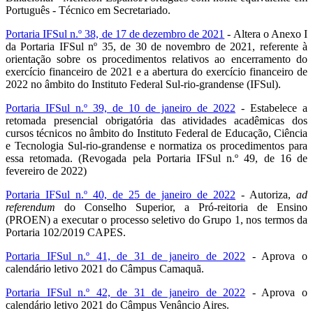
Português - Técnico em Secretariado.
Portaria IFSul n.º 38, de 17 de dezembro de 2021
- Altera o Anexo I
da Portaria IFSul nº 35, de 30 de novembro de 2021, referente à
orientação sobre os procedimentos relativos ao encerramento do
exercício financeiro de 2021 e a abertura do exercício financeiro de
2022 no âmbito do Instituto Federal Sul-rio-grandense (IFSul).
Portaria IFSul n.º 39, de 10 de janeiro de 2022
- Estabelece a
retomada presencial obrigatória das atividades acadêmicas dos
cursos técnicos no âmbito do Instituto Federal de Educação, Ciência
e Tecnologia Sul-rio-grandense e normatiza os procedimentos para
essa retomada. (Revogada pela Portaria IFSul n.º 49, de 16 de
fevereiro de 2022)
Portaria IFSul n.º 40, de 25 de janeiro de 2022
- Autoriza,
ad
referendum
do Conselho Superior, a Pró-reitoria de Ensino
(PROEN) a executar o processo seletivo do Grupo 1, nos termos da
Portaria 102/2019 CAPES.
Portaria IFSul n.º 41, de 31 de janeiro de 2022
- Aprova o
calendário letivo 2021 do Câmpus Camaquã.
Portaria IFSul n.º 42, de 31 de janeiro de 2022
- Aprova o
calendário letivo 2021 do Câmpus Venâncio Aires.