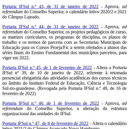
Portaria IFSul n.º 43, de 31 de janeiro de 2022
- Aprova,
ad
referendum
do Conselho Superior, o calendário letivo 2020/2 e 2021
do Câmpus Lajeado.
Portaria IFSul n.º 44, de 31 de janeiro de 2022
- Aprova,
ad
referendum
do Conselho Superior, os projetos pedagógicos de curso,
as matrizes curriculares, os programas de disciplina, os planos de
trabalho e os termos de parceria com as Secretarias Municipais de
Educação para os Cursos Proeja/Fic a serem ofertados a alunos das
séries finais do Ensino Fundamental dos municípios parceiros, para
viger em 2022.
Portaria IFSul n.º 45, de 1 de fevereiro de 2022
- Altera a Portaria
IFSul nº 39, de 10 de janeiro de 2022, referente à retomada
presencial obrigatória das atividades acadêmicas dos cursos técnicos
no âmbito do Instituto Federal de Educação, Ciência e Tecnologia
Sul-rio-grandense. (Revogada pela Portaria IFSul n.º 49, de 16 de
fevereiro de 2022)
Portaria IFSul n.º 46, de 1 de fevereiro de 2022
- Aprova,
ad
referendum
do Conselho Superior, a alteração da estrutura
organizacional das unidades do IFSul.
Portaria IFSul n.º 47, de 8 de fevereiro de 2022
- Altera o calendário
letivo 2021/2 do Câmpus Avançado Novo Hamburgo.