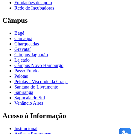
Fundações de apoio
Rede de Incubadoras
Câmpus
Bagé
Camaquã
Charqueadas
Gravataí
Câmpus Jaguarão
Lajeado
Câmpus Novo Hamburgo
Passo Fundo
Pelotas
Pelotas - Visconde da Graça
Santana do Livramento
Sapiranga
Sapucaia do Sul
Venâncio Aires
Acesso à Informação
Institucional
Ações e Programas