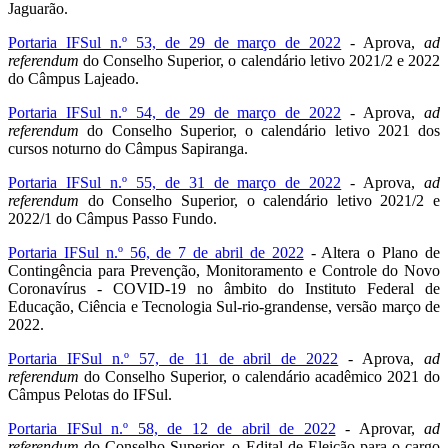
Jaguarão.
Portaria IFSul n.º 53, de 29 de março de 2022
- Aprova,
ad
referendum
do Conselho Superior, o calendário letivo 2021/2 e 2022
do Câmpus Lajeado.
Portaria IFSul n.º 54, de 29 de março de 2022
- Aprova,
ad
referendum
do Conselho Superior, o calendário letivo 2021 dos
cursos noturno do Câmpus Sapiranga.
Portaria IFSul n.º 55, de 31 de março de 2022
- Aprova,
ad
referendum
do Conselho Superior, o calendário letivo 2021/2 e
2022/1 do Câmpus Passo Fundo.
Portaria IFSul n.º 56, de 7 de abril de 2022
- Altera o Plano de
Contingência para Prevenção, Monitoramento e Controle do Novo
Coronavírus - COVID-19 no âmbito do Instituto Federal de
Educação, Ciência e Tecnologia Sul-rio-grandense, versão março de
2022.
Portaria IFSul n.º 57, de 11 de abril de 2022
- Aprova,
ad
referendum
do Conselho Superior, o calendário acadêmico 2021 do
Câmpus Pelotas do IFSul.
Portaria IFSul n.º 58, de 12 de abril de 2022
- Aprovar,
ad
referendum
do Conselho Superior, o Edital de Eleição para o cargo