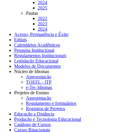
2024
2025
Pautas
2022
2023
2024
Acesso, Permanência e Êxito
Editais
Calendários Acadêmicos
Pesquisa Institucional
Regulamentos Institucionais
Legislação Educacional
Modelos de Documentos
Núcleo de Idiomas
Apresentação
TOEFL - ITP
e-Tec Idiomas
Projetos de Ensino
Apresentação
Regulamento e formulários
Registros de Projetos
Educação a Distância
Produção e Tecnologia Educacional
Catálogo de Cursos
Cursos Binacionais