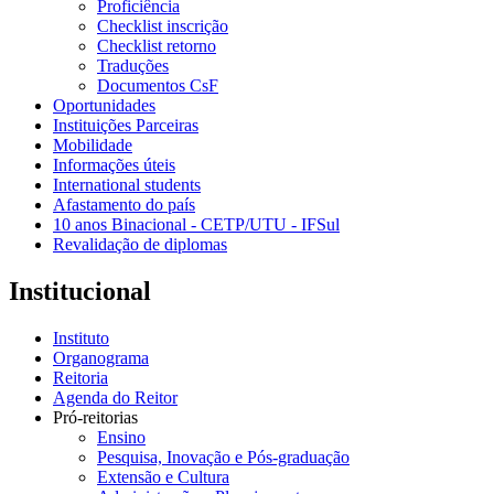
Proficiência
Checklist inscrição
Checklist retorno
Traduções
Documentos CsF
Oportunidades
Instituições Parceiras
Mobilidade
Informações úteis
International students
Afastamento do país
10 anos Binacional - CETP/UTU - IFSul
Revalidação de diplomas
Institucional
Instituto
Organograma
Reitoria
Agenda do Reitor
Pró-reitorias
Ensino
Pesquisa, Inovação e Pós-graduação
Extensão e Cultura