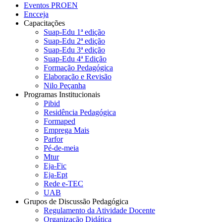
Eventos PROEN
Encceja
Capacitações
Suap-Edu 1ª edição
Suap-Edu 2ª edição
Suap-Edu 3ª edição
Suap-Edu 4ª Edição
Formação Pedagógica
Elaboração e Revisão
Nilo Peçanha
Programas Institucionais
Pibid
Residência Pedagógica
Formaped
Emprega Mais
Parfor
Pé-de-meia
Mtur
Eja-Fic
Eja-Ept
Rede e-TEC
UAB
Grupos de Discussão Pedagógica
Regulamento da Atividade Docente
Organização Didática