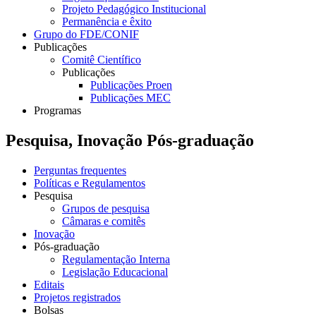
Projeto Pedagógico Institucional
Permanência e êxito
Grupo do FDE/CONIF
Publicações
Comitê Científico
Publicações
Publicações Proen
Publicações MEC
Programas
Pesquisa, Inovação Pós-graduação
Perguntas frequentes
Políticas e Regulamentos
Pesquisa
Grupos de pesquisa
Câmaras e comitês
Inovação
Pós-graduação
Regulamentação Interna
Legislação Educacional
Editais
Projetos registrados
Bolsas