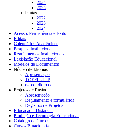
2024
2025
Pautas
2022
2023
2024
Acesso, Permanência e Êxito
Editais
Calendários Acadêmicos
Pesquisa Institucional
Regulamentos Institucionais
Legislação Educacional
Modelos de Documentos
Núcleo de Idiomas
Apresentação
TOEFL - ITP
e-Tec Idiomas
Projetos de Ensino
Apresentação
Regulamento e formulários
Registros de Projetos
Educação a Distância
Produção e Tecnologia Educacional
Catálogo de Cursos
Cursos Binacionais