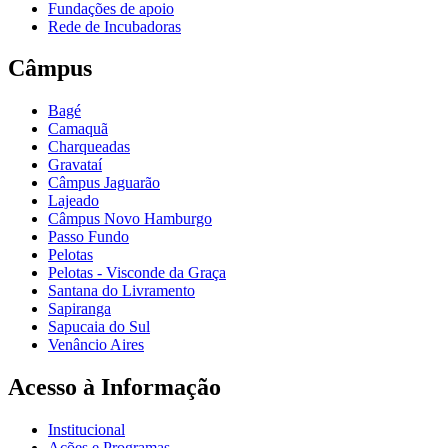
Fundações de apoio
Rede de Incubadoras
Câmpus
Bagé
Camaquã
Charqueadas
Gravataí
Câmpus Jaguarão
Lajeado
Câmpus Novo Hamburgo
Passo Fundo
Pelotas
Pelotas - Visconde da Graça
Santana do Livramento
Sapiranga
Sapucaia do Sul
Venâncio Aires
Acesso à Informação
Institucional
Ações e Programas