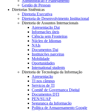
Administração e Planejamento
Gestão de Pessoas
Diretorias Sistêmicas
Diretoria Executiva
Diretoria de Desenvolvimento Institucional
Diretoria de Assuntos Internacionais
Apresentação Dai
Informações úteis
Ciência sem Fronteiras
Núcleo de Idiomas
NAIs
Documentos Dai
Instituições parceiras
Mobilidade
Oportunidades
International students
Diretoria de Tecnologia da Informação
Apresentação
TI nos câmpus
Serviços de TI
Comitê de Governança Digital
Documentos DTI
PEN/SUAP
Segurança da Informação
Política de Armazenamento Google