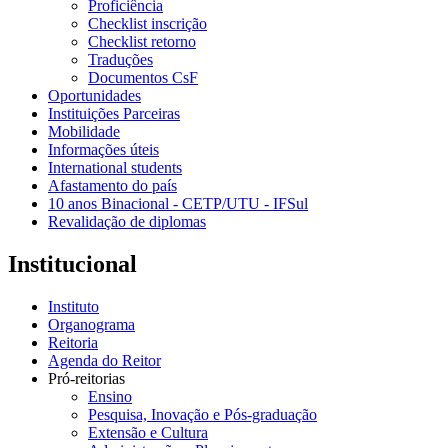
Proficiência
Checklist inscrição
Checklist retorno
Traduções
Documentos CsF
Oportunidades
Instituições Parceiras
Mobilidade
Informações úteis
International students
Afastamento do país
10 anos Binacional - CETP/UTU - IFSul
Revalidação de diplomas
Institucional
Instituto
Organograma
Reitoria
Agenda do Reitor
Pró-reitorias
Ensino
Pesquisa, Inovação e Pós-graduação
Extensão e Cultura