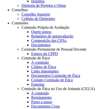
Horários
Diretoria de Projetos e Obras
Conselhos
Conselho Superior
Colégio de Dirigentes
Comissões
Comissão Própria de Avaliação
Quem somos
Relatórios de autoavaliação
Composição das CPAs
Documentos
Comissão Permanente de Pessoal Docente
Espaço da CPPD
Comissão de Ética
A comissão
Código de Ética
Links importantes
Documentos Comissão de Ética
Contato Comissão de Ética
Ementas
Comissão de Ética no Uso de Animais (CEUA)
A comissão
Regulamento
Passo a passo
Documentos Ceua