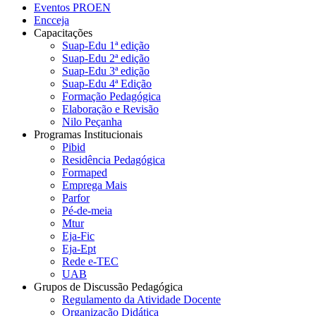
Eventos PROEN
Encceja
Capacitações
Suap-Edu 1ª edição
Suap-Edu 2ª edição
Suap-Edu 3ª edição
Suap-Edu 4ª Edição
Formação Pedagógica
Elaboração e Revisão
Nilo Peçanha
Programas Institucionais
Pibid
Residência Pedagógica
Formaped
Emprega Mais
Parfor
Pé-de-meia
Mtur
Eja-Fic
Eja-Ept
Rede e-TEC
UAB
Grupos de Discussão Pedagógica
Regulamento da Atividade Docente
Organização Didática