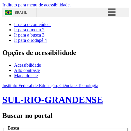
Ir direto para menu de acessibilidade.
BRASIL
Simplifique!
Ir para o conteúdo
1
Ir para o menu
2
Comunica BR
Ir para a busca
3
Ir para o rodapé
4
Participe
Acesso à informação
Opções de acessibilidade
Legislação
Acessibilidade
Canais
Alto contraste
Mapa do site
Instituto Federal de Educação, Ciência e Tecnologia
SUL-RIO-GRANDENSE
Buscar no portal
Busca