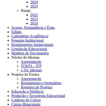
2024
2025
Pautas
2022
2023
2024
Acesso, Permanência e Êxito
Editais
Calendários Acadêmicos
Pesquisa Institucional
Regulamentos Institucionais
Legislação Educacional
Modelos de Documentos
Núcleo de Idiomas
Apresentação
TOEFL - ITP
e-Tec Idiomas
Projetos de Ensino
Apresentação
Regulamento e formulários
Registros de Projetos
Educação a Distância
Produção e Tecnologia Educacional
Catálogo de Cursos
Cursos Binacionais