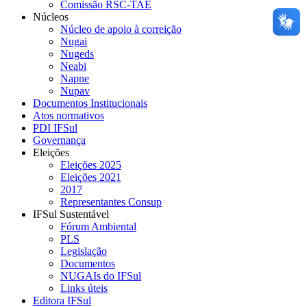
Comissão RSC-TAE
Núcleos
Núcleo de apoio à correição
Nugai
Nugeds
Neabi
Napne
Nupav
Documentos Institucionais
Atos normativos
PDI IFSul
Governança
Eleições
Eleições 2025
Eleições 2021
2017
Representantes Consup
IFSul Sustentável
Fórum Ambiental
PLS
Legislação
Documentos
NUGAIs do IFSul
Links úteis
Editora IFSul