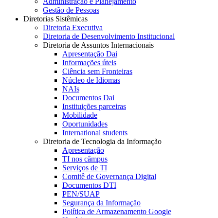
Administração e Planejamento
Gestão de Pessoas
Diretorias Sistêmicas
Diretoria Executiva
Diretoria de Desenvolvimento Institucional
Diretoria de Assuntos Internacionais
Apresentação Dai
Informações úteis
Ciência sem Fronteiras
Núcleo de Idiomas
NAIs
Documentos Dai
Instituições parceiras
Mobilidade
Oportunidades
International students
Diretoria de Tecnologia da Informação
Apresentação
TI nos câmpus
Serviços de TI
Comitê de Governança Digital
Documentos DTI
PEN/SUAP
Segurança da Informação
Política de Armazenamento Google