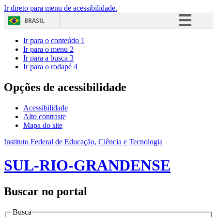
Ir direto para menu de acessibilidade.
BRASIL
Simplifique!
Ir para o conteúdo
1
Ir para o menu
2
Comunica BR
Ir para a busca
3
Ir para o rodapé
4
Participe
Acesso à informação
Opções de acessibilidade
Legislação
Acessibilidade
Canais
Alto contraste
Mapa do site
Instituto Federal de Educação, Ciência e Tecnologia
SUL-RIO-GRANDENSE
Buscar no portal
Busca