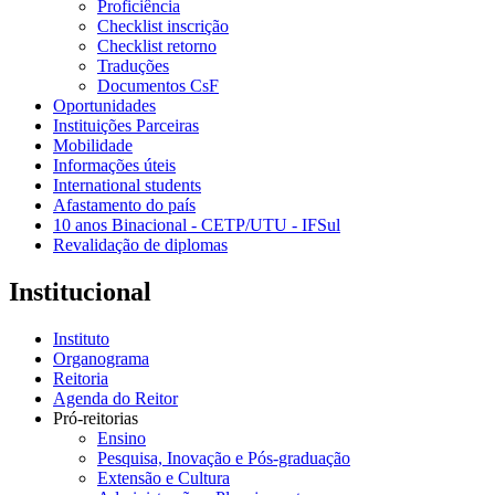
Proficiência
Checklist inscrição
Checklist retorno
Traduções
Documentos CsF
Oportunidades
Instituições Parceiras
Mobilidade
Informações úteis
International students
Afastamento do país
10 anos Binacional - CETP/UTU - IFSul
Revalidação de diplomas
Institucional
Instituto
Organograma
Reitoria
Agenda do Reitor
Pró-reitorias
Ensino
Pesquisa, Inovação e Pós-graduação
Extensão e Cultura