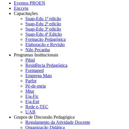
Eventos PROEN
Encceja
Capacitações
Suap-Edu 1ª edição
Suap-Edu 2ª edição
Suap-Edu 3ª edição
Suap-Edu 4ª Edição
Formação Pedagógica
Elaboração e Revisão
Nilo Peçanha
Programas Institucionais
Pibid
Residência Pedagógica
Formaped
Emprega Mais
Parfor
Pé-de-meia
Mtur
Eja-Fic
Eja-Ept
Rede e-TEC
UAB
Grupos de Discussão Pedagógica
Regulamento da Atividade Docente
Organização Didática