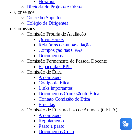
Horários
Diretoria de Projetos e Obras
Conselhos
Conselho Superior
Colégio de Dirigentes
Comissões
Comissão Própria de Avaliação
Quem somos
Relatórios de autoavaliação
Composição das CPAs
Documentos
Comissão Permanente de Pessoal Docente
Espaço da CPPD
Comissão de Ética
A comissão
Código de Ética
Links importantes
Documentos Comissão de Ética
Contato Comissão de Ética
Ementas
Comissão de Ética no Uso de Animais (CEUA)
A comissão
Regulamento
Passo a passo
Documentos Ceua