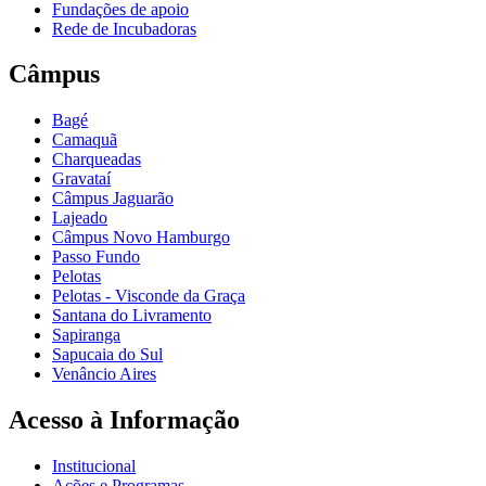
Fundações de apoio
Rede de Incubadoras
Câmpus
Bagé
Camaquã
Charqueadas
Gravataí
Câmpus Jaguarão
Lajeado
Câmpus Novo Hamburgo
Passo Fundo
Pelotas
Pelotas - Visconde da Graça
Santana do Livramento
Sapiranga
Sapucaia do Sul
Venâncio Aires
Acesso à Informação
Institucional
Ações e Programas