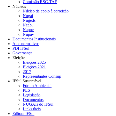
Comissão RSC-TAE
Núcleos
Núcleo de apoio à correição
Nugai
Nugeds
Neabi
Napne
Nupav
Documentos Institucionais
Atos normativos
PDI IFSul
Governança
Eleições
Eleições 2025
Eleições 2021
2017
Representantes Consup
IFSul Sustentável
Fórum Ambiental
PLS
Legislação
Documentos
NUGAIs do IFSul
Links úteis
Editora IFSul