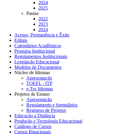
2024
2025
Pautas
2022
2023
2024
Acesso, Permanência e Êxito
Editais
Calendários Acadêmicos
Pesquisa Institucional
Regulamentos Institucionais
Legislação Educacional
Modelos de Documentos
Núcleo de Idiomas
Apresentação
TOEFL - ITP
e-Tec Idiomas
Projetos de Ensino
Apresentação
Regulamento e formulários
Registros de Projetos
Educação a Distância
Produção e Tecnologia Educacional
Catálogo de Cursos
Cursos Binacionais