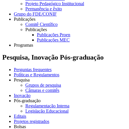
Projeto Pedagógico Institucional
Permanência e êxito
Grupo do FDE/CONIF
Publicações
Comitê Científico
Publicações
Publicações Proen
Publicações MEC
Programas
Pesquisa, Inovação Pós-graduação
Perguntas frequentes
Políticas e Regulamentos
Pesquisa
Grupos de pesquisa
Câmaras e comitês
Inovação
Pós-graduação
Regulamentação Interna
Legislação Educacional
Editais
Projetos registrados
Bolsas