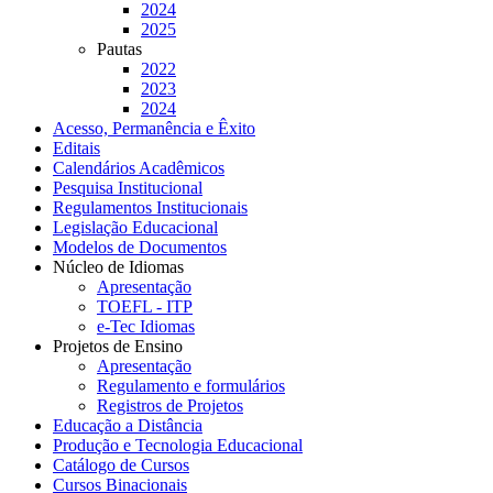
2024
2025
Pautas
2022
2023
2024
Acesso, Permanência e Êxito
Editais
Calendários Acadêmicos
Pesquisa Institucional
Regulamentos Institucionais
Legislação Educacional
Modelos de Documentos
Núcleo de Idiomas
Apresentação
TOEFL - ITP
e-Tec Idiomas
Projetos de Ensino
Apresentação
Regulamento e formulários
Registros de Projetos
Educação a Distância
Produção e Tecnologia Educacional
Catálogo de Cursos
Cursos Binacionais