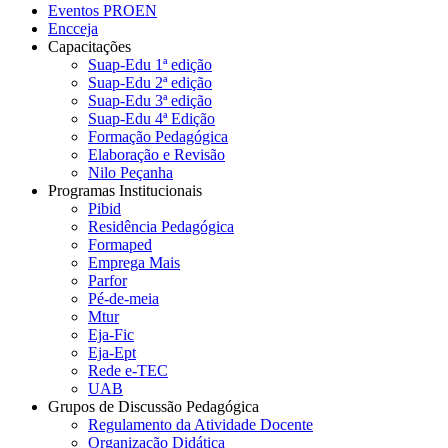
Eventos PROEN
Encceja
Capacitações
Suap-Edu 1ª edição
Suap-Edu 2ª edição
Suap-Edu 3ª edição
Suap-Edu 4ª Edição
Formação Pedagógica
Elaboração e Revisão
Nilo Peçanha
Programas Institucionais
Pibid
Residência Pedagógica
Formaped
Emprega Mais
Parfor
Pé-de-meia
Mtur
Eja-Fic
Eja-Ept
Rede e-TEC
UAB
Grupos de Discussão Pedagógica
Regulamento da Atividade Docente
Organização Didática