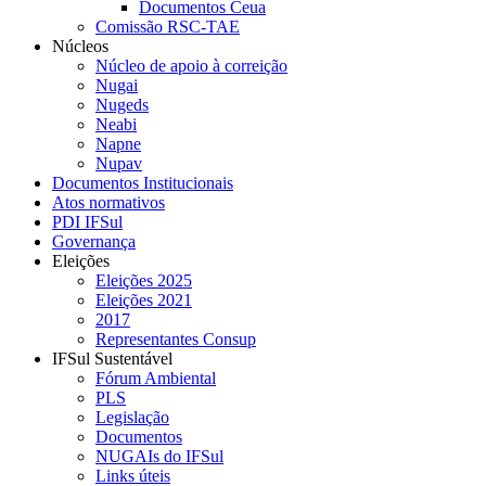
Documentos Ceua
Comissão RSC-TAE
Núcleos
Núcleo de apoio à correição
Nugai
Nugeds
Neabi
Napne
Nupav
Documentos Institucionais
Atos normativos
PDI IFSul
Governança
Eleições
Eleições 2025
Eleições 2021
2017
Representantes Consup
IFSul Sustentável
Fórum Ambiental
PLS
Legislação
Documentos
NUGAIs do IFSul
Links úteis