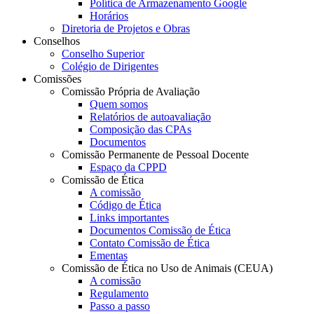
Política de Armazenamento Google
Horários
Diretoria de Projetos e Obras
Conselhos
Conselho Superior
Colégio de Dirigentes
Comissões
Comissão Própria de Avaliação
Quem somos
Relatórios de autoavaliação
Composição das CPAs
Documentos
Comissão Permanente de Pessoal Docente
Espaço da CPPD
Comissão de Ética
A comissão
Código de Ética
Links importantes
Documentos Comissão de Ética
Contato Comissão de Ética
Ementas
Comissão de Ética no Uso de Animais (CEUA)
A comissão
Regulamento
Passo a passo