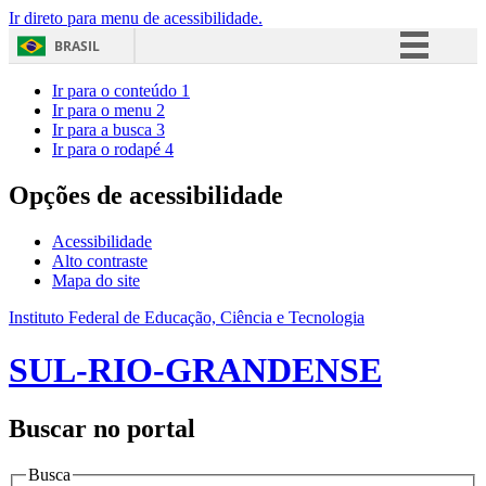
Ir direto para menu de acessibilidade.
BRASIL
Simplifique!
Ir para o conteúdo
1
Ir para o menu
2
Comunica BR
Ir para a busca
3
Ir para o rodapé
4
Participe
Acesso à informação
Opções de acessibilidade
Legislação
Acessibilidade
Canais
Alto contraste
Mapa do site
Instituto Federal de Educação, Ciência e Tecnologia
SUL-RIO-GRANDENSE
Buscar no portal
Busca