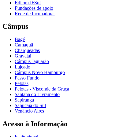
Editora IFSul
Fundações de apoio
Rede de Incubadoras
Câmpus
Bagé
Camaquã
Charqueadas
Gravataí
Câmpus Jaguarão
Lajeado
Câmpus Novo Hamburgo
Passo Fundo
Pelotas
Pelotas - Visconde da Graça
Santana do Livramento
Sapiranga
Sapucaia do Sul
Venâncio Aires
Acesso à Informação
Institucional