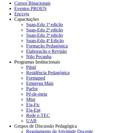
Cursos Binacionais
Eventos PROEN
Encceja
Capacitações
Suap-Edu 1ª edição
Suap-Edu 2ª edição
Suap-Edu 3ª edição
Suap-Edu 4ª Edição
Formação Pedagógica
Elaboração e Revisão
Nilo Peçanha
Programas Institucionais
Pibid
Residência Pedagógica
Formaped
Emprega Mais
Parfor
Pé-de-meia
Mtur
Eja-Fic
Eja-Ept
Rede e-TEC
UAB
Grupos de Discussão Pedagógica
Regulamento da Atividade Docente