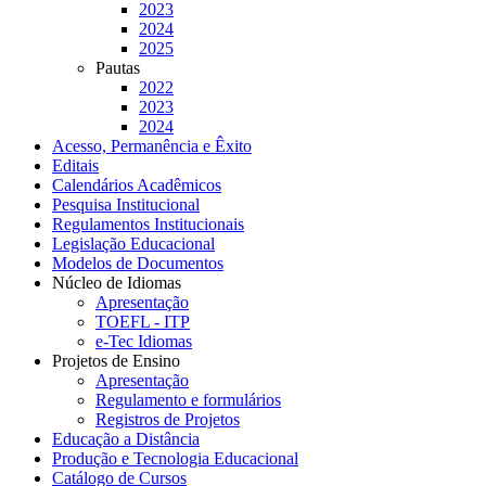
2023
2024
2025
Pautas
2022
2023
2024
Acesso, Permanência e Êxito
Editais
Calendários Acadêmicos
Pesquisa Institucional
Regulamentos Institucionais
Legislação Educacional
Modelos de Documentos
Núcleo de Idiomas
Apresentação
TOEFL - ITP
e-Tec Idiomas
Projetos de Ensino
Apresentação
Regulamento e formulários
Registros de Projetos
Educação a Distância
Produção e Tecnologia Educacional
Catálogo de Cursos