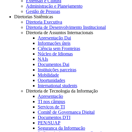
Extensão e Cultura
Administração e Planejamento
Gestão de Pessoas
Diretorias Sistêmicas
Diretoria Executiva
Diretoria de Desenvolvimento Institucional
Diretoria de Assuntos Internacionais
Apresentação Dai
Informações úteis
Ciência sem Fronteiras
Núcleo de Idiomas
NAIs
Documentos Dai
Instituições parceiras
Mobilidade
Oportunidades
International students
Diretoria de Tecnologia da Informação
Apresentação
TI nos câmpus
Serviços de TI
Comitê de Governança Digital
Documentos DTI
PEN/SUAP
Segurança da Informação