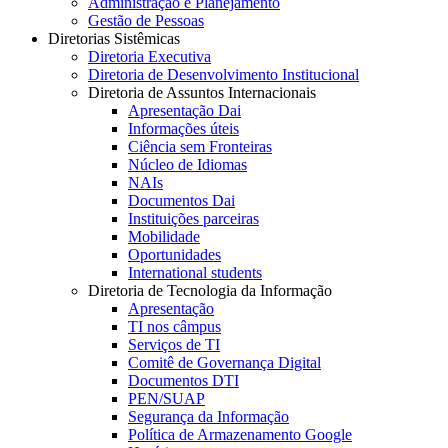
Administração e Planejamento
Gestão de Pessoas
Diretorias Sistêmicas
Diretoria Executiva
Diretoria de Desenvolvimento Institucional
Diretoria de Assuntos Internacionais
Apresentação Dai
Informações úteis
Ciência sem Fronteiras
Núcleo de Idiomas
NAIs
Documentos Dai
Instituições parceiras
Mobilidade
Oportunidades
International students
Diretoria de Tecnologia da Informação
Apresentação
TI nos câmpus
Serviços de TI
Comitê de Governança Digital
Documentos DTI
PEN/SUAP
Segurança da Informação
Política de Armazenamento Google