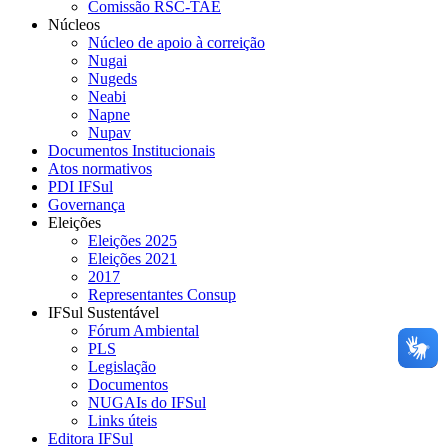
Comissão RSC-TAE
Núcleos
Núcleo de apoio à correição
Nugai
Nugeds
Neabi
Napne
Nupav
Documentos Institucionais
Atos normativos
PDI IFSul
Governança
Eleições
Eleições 2025
Eleições 2021
2017
Representantes Consup
IFSul Sustentável
Fórum Ambiental
PLS
Legislação
Documentos
NUGAIs do IFSul
Links úteis
Editora IFSul