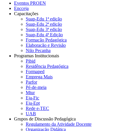
Eventos PROEN
Encceja
Capacitações
Suap-Edu 1ª edição
Suap-Edu 2ª edição
Suap-Edu 3ª edição
Suap-Edu 4ª Edição
Formação Pedagógica
Elaboração e Revisão
Nilo Peçanha
Programas Institucionais
Pibid
Residência Pedagógica
Formaped
Emprega Mais
Parfor
Pé-de-meia
Mtur
Eja-Fic
Eja-Ept
Rede e-TEC
UAB
Grupos de Discussão Pedagógica
Regulamento da Atividade Docente
Organização Didática