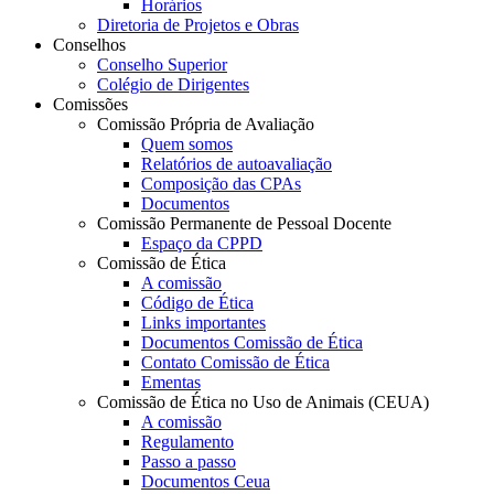
Horários
Diretoria de Projetos e Obras
Conselhos
Conselho Superior
Colégio de Dirigentes
Comissões
Comissão Própria de Avaliação
Quem somos
Relatórios de autoavaliação
Composição das CPAs
Documentos
Comissão Permanente de Pessoal Docente
Espaço da CPPD
Comissão de Ética
A comissão
Código de Ética
Links importantes
Documentos Comissão de Ética
Contato Comissão de Ética
Ementas
Comissão de Ética no Uso de Animais (CEUA)
A comissão
Regulamento
Passo a passo
Documentos Ceua