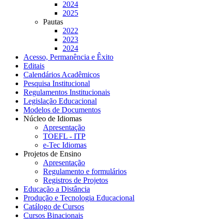
2024
2025
Pautas
2022
2023
2024
Acesso, Permanência e Êxito
Editais
Calendários Acadêmicos
Pesquisa Institucional
Regulamentos Institucionais
Legislação Educacional
Modelos de Documentos
Núcleo de Idiomas
Apresentação
TOEFL - ITP
e-Tec Idiomas
Projetos de Ensino
Apresentação
Regulamento e formulários
Registros de Projetos
Educação a Distância
Produção e Tecnologia Educacional
Catálogo de Cursos
Cursos Binacionais