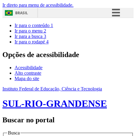
Ir direto para menu de acessibilidade.
BRASIL
Simplifique!
Ir para o conteúdo
1
Ir para o menu
2
Comunica BR
Ir para a busca
3
Ir para o rodapé
4
Participe
Acesso à informação
Opções de acessibilidade
Legislação
Acessibilidade
Canais
Alto contraste
Mapa do site
Instituto Federal de Educação, Ciência e Tecnologia
SUL-RIO-GRANDENSE
Buscar no portal
Busca