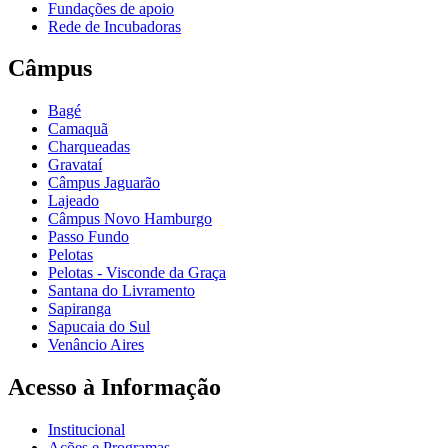
Fundações de apoio
Rede de Incubadoras
Câmpus
Bagé
Camaquã
Charqueadas
Gravataí
Câmpus Jaguarão
Lajeado
Câmpus Novo Hamburgo
Passo Fundo
Pelotas
Pelotas - Visconde da Graça
Santana do Livramento
Sapiranga
Sapucaia do Sul
Venâncio Aires
Acesso à Informação
Institucional
Ações e Programas