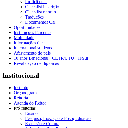
Proficiência
Checklist inscrição
Checklist retorno
Traduções
Documentos CsF
Oportunidades
Instituições Parceiras
Mobilidade
Informações úteis
International students
Afastamento do país
10 anos Binacional - CETP/UTU - IFSul
Revalidação de diplomas
Institucional
Instituto
Organograma
Reitoria
Agenda do Reitor
Pró-reitorias
Ensino
Pesquisa, Inovação e Pós-graduação
Extensão e Cultura