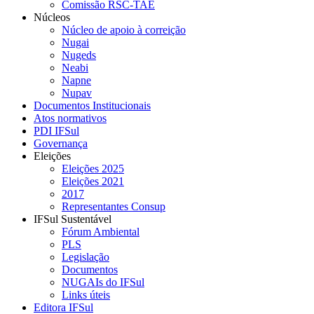
Comissão RSC-TAE
Núcleos
Núcleo de apoio à correição
Nugai
Nugeds
Neabi
Napne
Nupav
Documentos Institucionais
Atos normativos
PDI IFSul
Governança
Eleições
Eleições 2025
Eleições 2021
2017
Representantes Consup
IFSul Sustentável
Fórum Ambiental
PLS
Legislação
Documentos
NUGAIs do IFSul
Links úteis
Editora IFSul