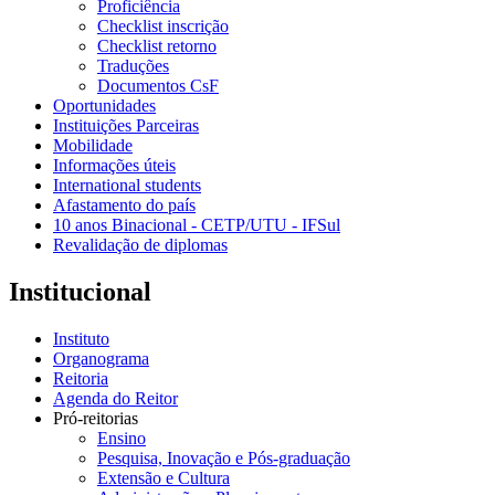
Proficiência
Checklist inscrição
Checklist retorno
Traduções
Documentos CsF
Oportunidades
Instituições Parceiras
Mobilidade
Informações úteis
International students
Afastamento do país
10 anos Binacional - CETP/UTU - IFSul
Revalidação de diplomas
Institucional
Instituto
Organograma
Reitoria
Agenda do Reitor
Pró-reitorias
Ensino
Pesquisa, Inovação e Pós-graduação
Extensão e Cultura