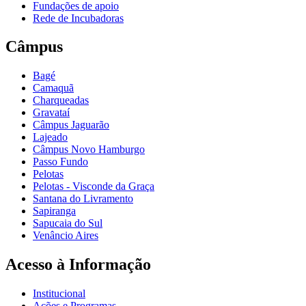
Fundações de apoio
Rede de Incubadoras
Câmpus
Bagé
Camaquã
Charqueadas
Gravataí
Câmpus Jaguarão
Lajeado
Câmpus Novo Hamburgo
Passo Fundo
Pelotas
Pelotas - Visconde da Graça
Santana do Livramento
Sapiranga
Sapucaia do Sul
Venâncio Aires
Acesso à Informação
Institucional
Ações e Programas