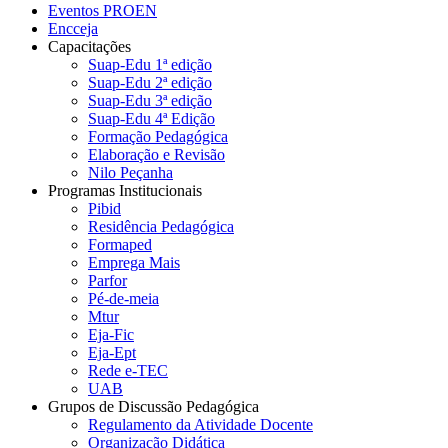
Eventos PROEN
Encceja
Capacitações
Suap-Edu 1ª edição
Suap-Edu 2ª edição
Suap-Edu 3ª edição
Suap-Edu 4ª Edição
Formação Pedagógica
Elaboração e Revisão
Nilo Peçanha
Programas Institucionais
Pibid
Residência Pedagógica
Formaped
Emprega Mais
Parfor
Pé-de-meia
Mtur
Eja-Fic
Eja-Ept
Rede e-TEC
UAB
Grupos de Discussão Pedagógica
Regulamento da Atividade Docente
Organização Didática