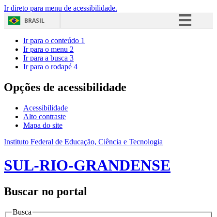
Ir direto para menu de acessibilidade.
BRASIL
Simplifique!
Ir para o conteúdo
1
Ir para o menu
2
Comunica BR
Ir para a busca
3
Ir para o rodapé
4
Participe
Acesso à informação
Opções de acessibilidade
Legislação
Acessibilidade
Canais
Alto contraste
Mapa do site
Instituto Federal de Educação, Ciência e Tecnologia
SUL-RIO-GRANDENSE
Buscar no portal
Busca