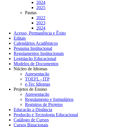
2024
2025
Pautas
2022
2023
2024
Acesso, Permanência e Êxito
Editais
Calendários Acadêmicos
Pesquisa Institucional
Regulamentos Institucionais
Legislação Educacional
Modelos de Documentos
Núcleo de Idiomas
Apresentação
TOEFL - ITP
e-Tec Idiomas
Projetos de Ensino
Apresentação
Regulamento e formulários
Registros de Projetos
Educação a Distância
Produção e Tecnologia Educacional
Catálogo de Cursos
Cursos Binacionais