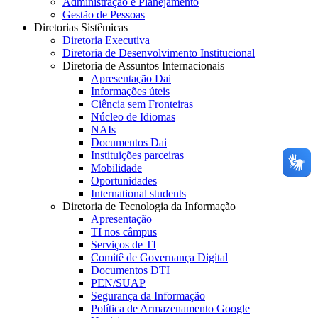
Administração e Planejamento
Gestão de Pessoas
Diretorias Sistêmicas
Diretoria Executiva
Diretoria de Desenvolvimento Institucional
Diretoria de Assuntos Internacionais
Apresentação Dai
Informações úteis
Ciência sem Fronteiras
Núcleo de Idiomas
NAIs
Documentos Dai
Instituições parceiras
Mobilidade
Oportunidades
International students
Diretoria de Tecnologia da Informação
Apresentação
TI nos câmpus
Serviços de TI
Comitê de Governança Digital
Documentos DTI
PEN/SUAP
Segurança da Informação
Política de Armazenamento Google