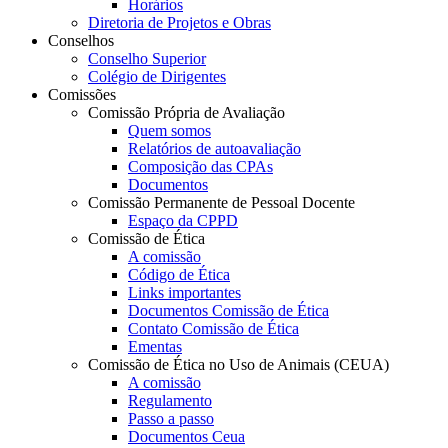
Horários
Diretoria de Projetos e Obras
Conselhos
Conselho Superior
Colégio de Dirigentes
Comissões
Comissão Própria de Avaliação
Quem somos
Relatórios de autoavaliação
Composição das CPAs
Documentos
Comissão Permanente de Pessoal Docente
Espaço da CPPD
Comissão de Ética
A comissão
Código de Ética
Links importantes
Documentos Comissão de Ética
Contato Comissão de Ética
Ementas
Comissão de Ética no Uso de Animais (CEUA)
A comissão
Regulamento
Passo a passo
Documentos Ceua