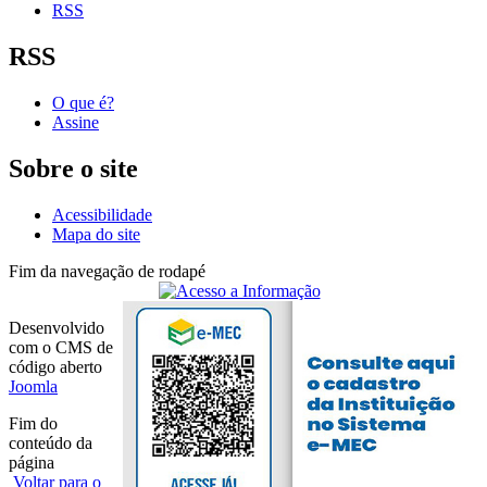
RSS
RSS
O que é?
Assine
Sobre o site
Acessibilidade
Mapa do site
Fim da navegação de rodapé
Desenvolvido
com o CMS de
código aberto
Joomla
Fim do
conteúdo da
página
Voltar para o