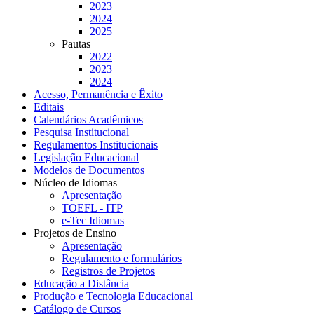
2023
2024
2025
Pautas
2022
2023
2024
Acesso, Permanência e Êxito
Editais
Calendários Acadêmicos
Pesquisa Institucional
Regulamentos Institucionais
Legislação Educacional
Modelos de Documentos
Núcleo de Idiomas
Apresentação
TOEFL - ITP
e-Tec Idiomas
Projetos de Ensino
Apresentação
Regulamento e formulários
Registros de Projetos
Educação a Distância
Produção e Tecnologia Educacional
Catálogo de Cursos