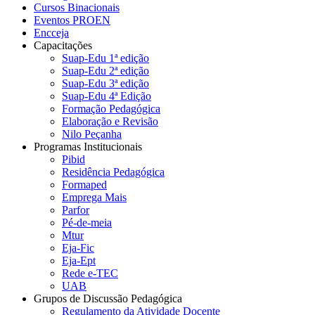
Cursos Binacionais
Eventos PROEN
Encceja
Capacitações
Suap-Edu 1ª edição
Suap-Edu 2ª edição
Suap-Edu 3ª edição
Suap-Edu 4ª Edição
Formação Pedagógica
Elaboração e Revisão
Nilo Peçanha
Programas Institucionais
Pibid
Residência Pedagógica
Formaped
Emprega Mais
Parfor
Pé-de-meia
Mtur
Eja-Fic
Eja-Ept
Rede e-TEC
UAB
Grupos de Discussão Pedagógica
Regulamento da Atividade Docente