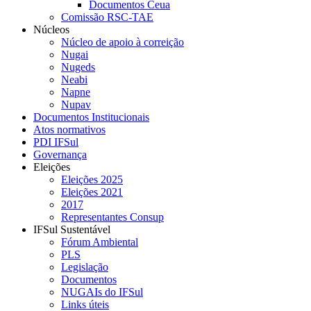
Documentos Ceua
Comissão RSC-TAE
Núcleos
Núcleo de apoio à correição
Nugai
Nugeds
Neabi
Napne
Nupav
Documentos Institucionais
Atos normativos
PDI IFSul
Governança
Eleições
Eleições 2025
Eleições 2021
2017
Representantes Consup
IFSul Sustentável
Fórum Ambiental
PLS
Legislação
Documentos
NUGAIs do IFSul
Links úteis