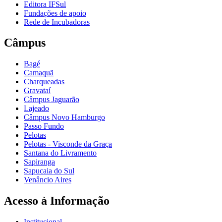
Editora IFSul
Fundações de apoio
Rede de Incubadoras
Câmpus
Bagé
Camaquã
Charqueadas
Gravataí
Câmpus Jaguarão
Lajeado
Câmpus Novo Hamburgo
Passo Fundo
Pelotas
Pelotas - Visconde da Graça
Santana do Livramento
Sapiranga
Sapucaia do Sul
Venâncio Aires
Acesso à Informação
Institucional