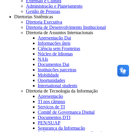
Extensão e Cultura
Administração e Planejamento
Gestão de Pessoas
Diretorias Sistêmicas
Diretoria Executiva
Diretoria de Desenvolvimento Institucional
Diretoria de Assuntos Internacionais
Apresentação Dai
Informações úteis
Ciência sem Fronteiras
Núcleo de Idiomas
NAIs
Documentos Dai
Instituições parceiras
Mobilidade
Oportunidades
International students
Diretoria de Tecnologia da Informação
Apresentação
TI nos câmpus
Serviços de TI
Comitê de Governança Digital
Documentos DTI
PEN/SUAP
Segurança da Informação