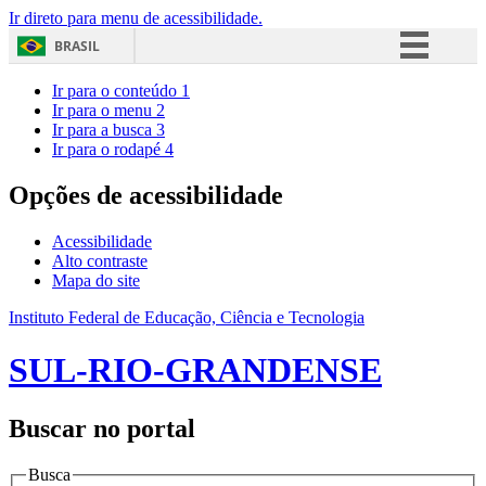
Ir direto para menu de acessibilidade.
BRASIL
Simplifique!
Ir para o conteúdo
1
Ir para o menu
2
Comunica BR
Ir para a busca
3
Ir para o rodapé
4
Participe
Acesso à informação
Opções de acessibilidade
Legislação
Acessibilidade
Canais
Alto contraste
Mapa do site
Instituto Federal de Educação, Ciência e Tecnologia
SUL-RIO-GRANDENSE
Buscar no portal
Busca