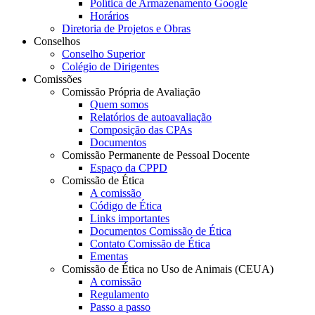
Política de Armazenamento Google
Horários
Diretoria de Projetos e Obras
Conselhos
Conselho Superior
Colégio de Dirigentes
Comissões
Comissão Própria de Avaliação
Quem somos
Relatórios de autoavaliação
Composição das CPAs
Documentos
Comissão Permanente de Pessoal Docente
Espaço da CPPD
Comissão de Ética
A comissão
Código de Ética
Links importantes
Documentos Comissão de Ética
Contato Comissão de Ética
Ementas
Comissão de Ética no Uso de Animais (CEUA)
A comissão
Regulamento
Passo a passo