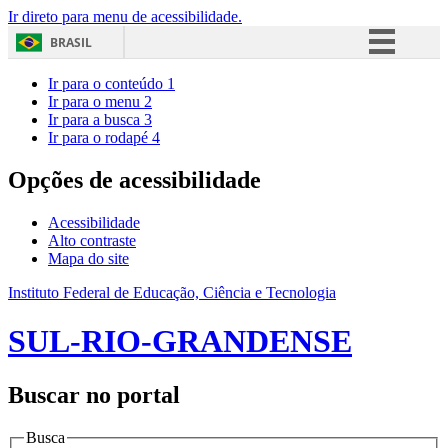
Ir direto para menu de acessibilidade.
BRASIL
Simplifique!
Ir para o conteúdo
1
Ir para o menu
2
Comunica BR
Ir para a busca
3
Ir para o rodapé
4
Participe
Acesso à informação
Opções de acessibilidade
Legislação
Acessibilidade
Canais
Alto contraste
Mapa do site
Instituto Federal de Educação, Ciência e Tecnologia
SUL-RIO-GRANDENSE
Buscar no portal
Busca