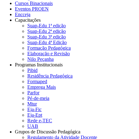
Cursos Binacionais
Eventos PROEN
Encceja
Capacitações
Suap-Edu 1ª edição
Suap-Edu 2ª edição
Suap-Edu 3ª edição
Suap-Edu 4ª Edição
Formação Pedagógica
Elaboração e Revisão
Nilo Peçanha
Programas Institucionais
Pibid
Residência Pedagógica
Formaped
Emprega Mais
Parfor
Pé-de-meia
Mtur
Eja-Fic
Eja-Ept
Rede e-TEC
UAB
Grupos de Discussão Pedagógica
Regulamento da Atividade Docente