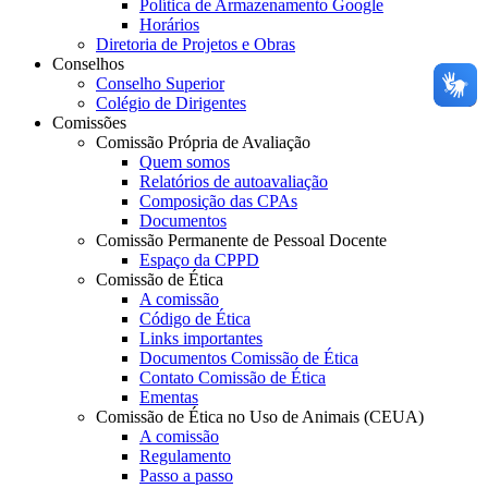
Política de Armazenamento Google
Horários
Diretoria de Projetos e Obras
Conselhos
Conselho Superior
Colégio de Dirigentes
Comissões
Comissão Própria de Avaliação
Quem somos
Relatórios de autoavaliação
Composição das CPAs
Documentos
Comissão Permanente de Pessoal Docente
Espaço da CPPD
Comissão de Ética
A comissão
Código de Ética
Links importantes
Documentos Comissão de Ética
Contato Comissão de Ética
Ementas
Comissão de Ética no Uso de Animais (CEUA)
A comissão
Regulamento
Passo a passo