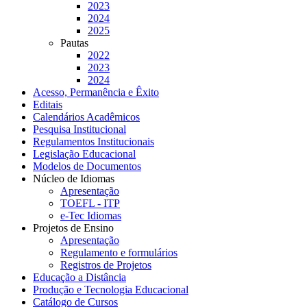
2023
2024
2025
Pautas
2022
2023
2024
Acesso, Permanência e Êxito
Editais
Calendários Acadêmicos
Pesquisa Institucional
Regulamentos Institucionais
Legislação Educacional
Modelos de Documentos
Núcleo de Idiomas
Apresentação
TOEFL - ITP
e-Tec Idiomas
Projetos de Ensino
Apresentação
Regulamento e formulários
Registros de Projetos
Educação a Distância
Produção e Tecnologia Educacional
Catálogo de Cursos