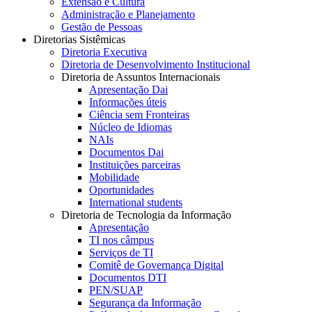
Extensão e Cultura
Administração e Planejamento
Gestão de Pessoas
Diretorias Sistêmicas
Diretoria Executiva
Diretoria de Desenvolvimento Institucional
Diretoria de Assuntos Internacionais
Apresentação Dai
Informações úteis
Ciência sem Fronteiras
Núcleo de Idiomas
NAIs
Documentos Dai
Instituições parceiras
Mobilidade
Oportunidades
International students
Diretoria de Tecnologia da Informação
Apresentação
TI nos câmpus
Serviços de TI
Comitê de Governança Digital
Documentos DTI
PEN/SUAP
Segurança da Informação