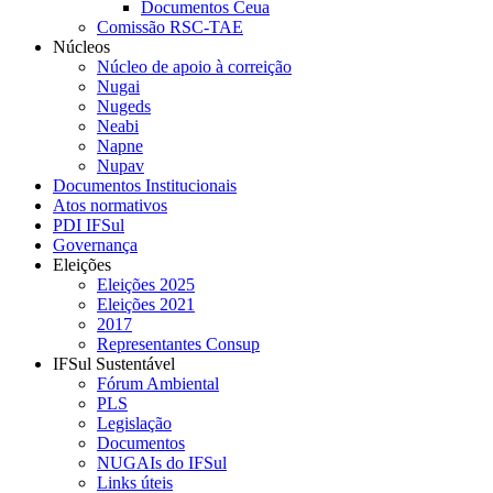
Documentos Ceua
Comissão RSC-TAE
Núcleos
Núcleo de apoio à correição
Nugai
Nugeds
Neabi
Napne
Nupav
Documentos Institucionais
Atos normativos
PDI IFSul
Governança
Eleições
Eleições 2025
Eleições 2021
2017
Representantes Consup
IFSul Sustentável
Fórum Ambiental
PLS
Legislação
Documentos
NUGAIs do IFSul
Links úteis