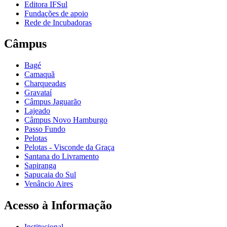
Editora IFSul
Fundações de apoio
Rede de Incubadoras
Câmpus
Bagé
Camaquã
Charqueadas
Gravataí
Câmpus Jaguarão
Lajeado
Câmpus Novo Hamburgo
Passo Fundo
Pelotas
Pelotas - Visconde da Graça
Santana do Livramento
Sapiranga
Sapucaia do Sul
Venâncio Aires
Acesso à Informação
Institucional